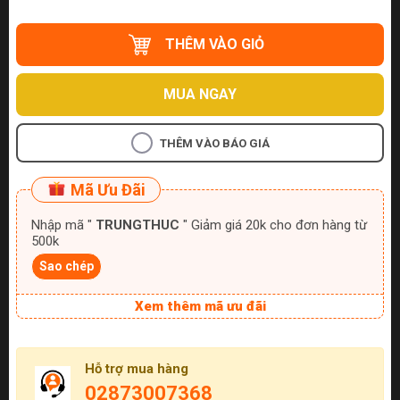
THÊM VÀO GIỎ
MUA NGAY
THÊM VÀO BÁO GIÁ
Mã Ưu Đãi
Nhập mã "
TRUNGTHUC
" Giảm giá 20k cho đơn hàng từ
500k
Sao chép
Xem thêm mã ưu đãi
Hỗ trợ mua hàng
02873007368