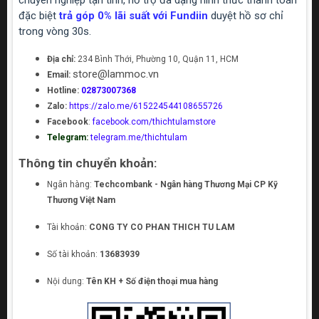
chuyên nghiệp tận tình, hỗ trợ đa dạng hình thức thanh toán
đặc biệt
trả góp 0% lãi suất với Fundiin
duyệt hồ sơ chỉ
trong vòng 30s.
Địa chỉ:
234 Bình Thới, Phường 10, Quận 11, HCM
store@lammoc.vn
Email:
Hotline:
02873007368
Zalo:
https://zalo.me/615224544108655726
Facebook
:
facebook.com/thichtulamstore
Telegram:
telegram.me/thichtulam
Thông tin chuyển khoản:
Ngân hàng:
Techcombank - Ngân hàng Thương Mại CP Kỹ
Thương Việt Nam
Tài khoản:
CONG TY CO PHAN THICH TU LAM
Số tài khoản:
13683939
Nội dung:
Tên KH + Số điện thoại mua hàng