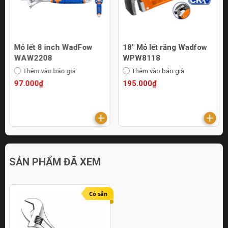
Mỏ lết 8 inch WadFow
18" Mỏ lết răng Wadfow
WAW2208
WPW8118
Thêm vào báo giá
Thêm vào báo giá
97.000₫
195.000₫
SẢN PHẨM ĐÃ XEM
Có sẵn