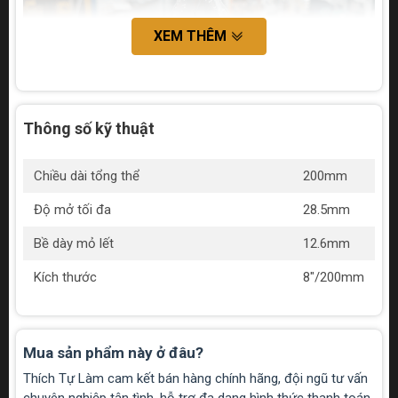
XEM THÊM
Thông số kỹ thuật
Kết luận
Chiều dài tổng thể
200mm
Mỏ lết 8 inch dài 200mm Sata 47203 là một công cụ cần
Độ mở tối đa
28.5mm
thiết cho mọi người yêu thích làm việc với các vật liệu khác
nhau. Với thiết kế chắc chắn và tính năng ưu việt, sản phẩm
Bề dày mỏ lết
12.6mm
này sẽ giúp bạn hoàn thành công việc một cách hiệu quả và
an toàn!
Kích thước
8"/200mm
Mua sản phẩm này ở đâu?
Thích Tự Làm cam kết bán hàng chính hãng, đội ngũ tư vấn