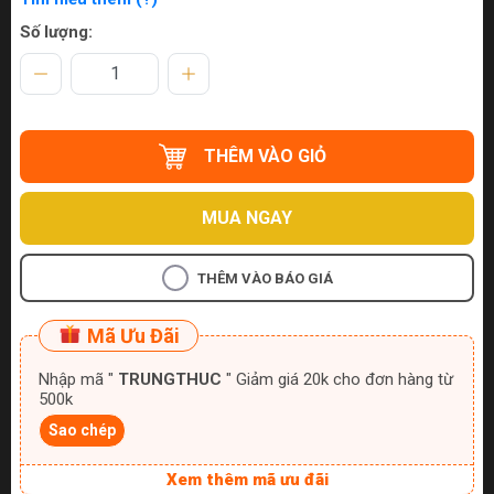
Số lượng:
THÊM VÀO GIỎ
MUA NGAY
THÊM VÀO BÁO GIÁ
Mã Ưu Đãi
Nhập mã "
TRUNGTHUC
" Giảm giá 20k cho đơn hàng từ
500k
Sao chép
Xem thêm mã ưu đãi