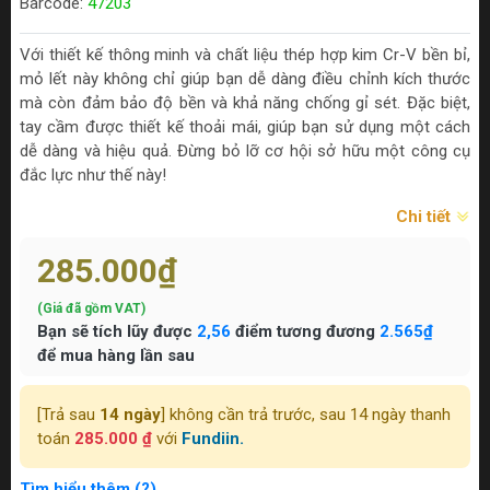
Barcode:
47203
Với thiết kế thông minh và chất liệu thép hợp kim Cr-V bền bỉ,
mỏ lết này không chỉ giúp bạn dễ dàng điều chỉnh kích thước
mà còn đảm bảo độ bền và khả năng chống gỉ sét. Đặc biệt,
tay cầm được thiết kế thoải mái, giúp bạn sử dụng một cách
dễ dàng và hiệu quả. Đừng bỏ lỡ cơ hội sở hữu một công cụ
đắc lực như thế này!
Chi tiết
285.000₫
(Giá đã gồm VAT)
Bạn sẽ tích lũy được
2,56
điểm tương đương
2.565₫
để mua hàng lần sau
[Trả sau
14 ngày
] không cần trả trước, sau 14 ngày thanh
toán
285.000 ₫
với
Fundiin.
Tìm hiểu thêm (?)