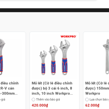
ê điều chỉnh
Mỏ lết (Cờ lê điều chỉnh
Mỏ lết (Cờ lê
CR-V cán
được) bộ 3 cái 6 inch, 8
được) 150m
inch, 10 inch Workpro
Workpro
WP202515
 giá
Thêm vào báo giá
Lựa chọn báo 
420.000₫
62.000₫