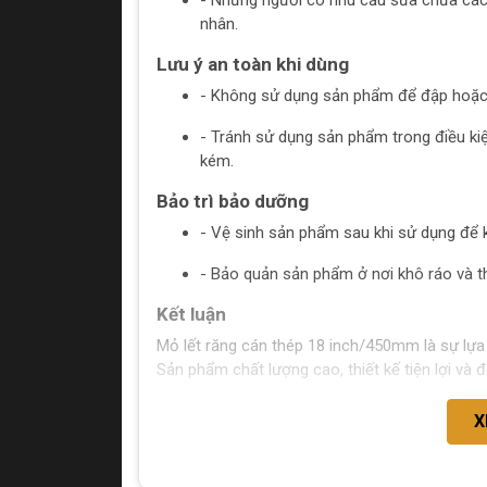
- Những người có nhu cầu sửa chữa các
nhân.
Lưu ý an toàn khi dùng
- Không sử dụng sản phẩm để đập hoặc
- Tránh sử dụng sản phẩm trong điều k
kém.
Bảo trì bảo dưỡng
- Vệ sinh sản phẩm sau khi sử dụng để
- Bảo quản sản phẩm ở nơi khô ráo và t
Kết luận
Mỏ lết răng cán thép 18 inch/450mm là sự lựa 
Sản phẩm chất lượng cao, thiết kế tiện lợi và
X