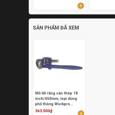
SẢN PHẨM ĐÃ XEM
Mỏ lết răng cán thép 18
inch/450mm, loại dùng
phổ thông Workpro
W102003
363.000₫