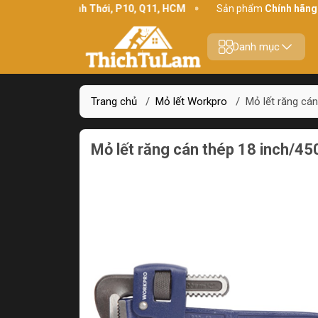
chỉ:
234 Bình Thới, P10, Q11, HCM
Sản phẩm
Chính hãng - Chất
Danh mục
Trang chủ
/
Mỏ lết Workpro
/
Mỏ lết răng cá
Mỏ lết răng cán thép 18 inch/