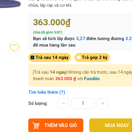
chữa, lắp ráp và cơ khí.
363.000₫
(Giá đã gồm VAT)
Bạn sẽ tích lũy được
3,27
điểm tương đương
3.
để mua hàng lần sau
Trả sau 14 ngày
Trả góp 2 kỳ
[Trả sau
14 ngày
] Không cần trả trước, sau 14 ngà
thanh toán
363.000 ₫
với
Fundiin.
Tìm hiểu thêm (?)
Số lượng:
THÊM VÀO GIỎ
MUA NGAY