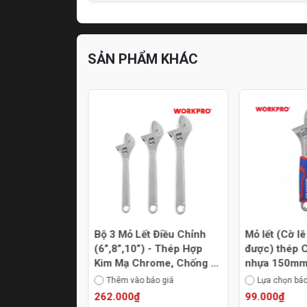
SẢN PHẨM KHÁC
lê điều chỉnh
Bộ 3 Mỏ Lết Điều Chỉnh
Mỏ lết (Cờ l
nch 350mm
(6”,8”,10”) - Thép Hợp
được) thép 
P302002
Kim Mạ Chrome, Chống Gỉ
nhựa 150mm-300mm
WORKPRO WP202514
Workpro
áo giá
Thêm vào báo giá
Lựa chọn báo
262.000₫
99.000₫