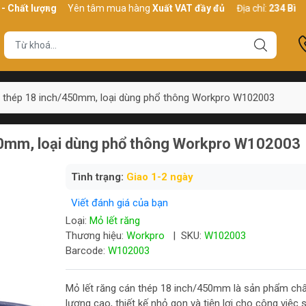
 lượng
Yên tâm mua hàng
Xuất VAT đầy đủ
Địa chỉ:
234 Bình Thới,
n thép 18 inch/450mm, loại dùng phổ thông Workpro W102003
450mm, loại dùng phổ thông Workpro W102003
Tình trạng:
Giao 1-2 ngày
Viết đánh giá của bạn
Loại:
Mỏ lết răng
Thương hiệu:
Workpro
|
SKU:
W102003
Barcode:
W102003
Mỏ lết răng cán thép 18 inch/450mm là sản phẩm chấ
lượng cao, thiết kế nhỏ gọn và tiện lợi cho công việc 