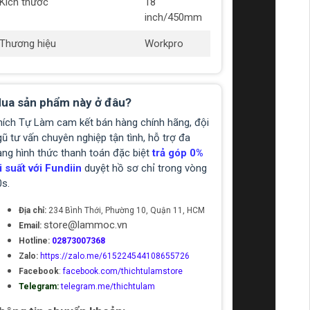
Kích thước
18
inch/450mm
Thương hiệu
Workpro
ua sản phẩm này ở đâu?
hích Tự Làm cam kết bán hàng chính hãng, đội
ũ tư vấn chuyên nghiệp tận tình, hỗ trợ đa
ạng hình thức thanh toán đặc biệt
trả góp 0%
i suất với Fundiin
duyệt hồ sơ chỉ trong vòng
0s.
Địa chỉ:
234 Bình Thới, Phường 10, Quận 11, HCM
store@lammoc.vn
Email:
Hotline:
02873007368
Zalo:
https://zalo.me/615224544108655726
Facebook
:
facebook.com/thichtulamstore
Telegram:
telegram.me/thichtulam