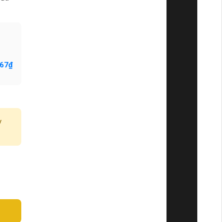
267₫
y