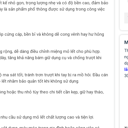
t kế nhỏ gọn, trọng lượng nhẹ và có độ bền cao, đảm bảo
Đây là sản phẩm phổ thông được sử dụng trong công việc
ép cứng cáp, bền bỉ và không dễ cong vênh hay hư hỏng
M
T
 rộng, dễ dàng điều chỉnh miệng mỏ lết cho phù hợp.
ng
dày, tăng khả năng bám giữ dụng cụ và chống trượt khi
d
lã
ma sát tốt, tránh trơn trượt khi tay bị ra mồ hôi. Đầu cán
3
lết nhằm bảo quản tốt khi không sử dụng.
ộng hoặc thu nhỏ tùy theo chi tiết cần kẹp, giữ hay tháo,
 nhu cầu sử dụng mỏ lết chất lượng cao và tiện lợi.