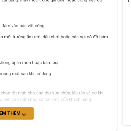
 vật dụng, máy móc trong gia đình hoặc công việc cá
T
 đâm vào các vật cứng.
iện môi trường ẩm ướt, dầu nhớt hoặc các nơi có độ bám
 không bị ăn mòn hoặc bám bụi.
hoáng mát sau khi sử dụng.
chọn tốt nhất cho các thợ sửa chữa, lắp ráp và cơ khí.
 độ bền cao đảm bảo sự hài lòng của khách hàng.
EM THÊM