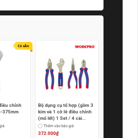
Có sẵn
 điều chỉnh
Bộ dụng cụ tổ hợp (gồm 3
Mỏ lết công ng
m-375mm
kìm và 1 cờ lê điều chỉnh
và 8 inch Wor
(mỏ lết) 1 Set / 4 cái
WP272006 WP
Workpro WP201009
giá
Thêm vào báo giá
Lựa chọn báo g
372.000₫
108.900₫