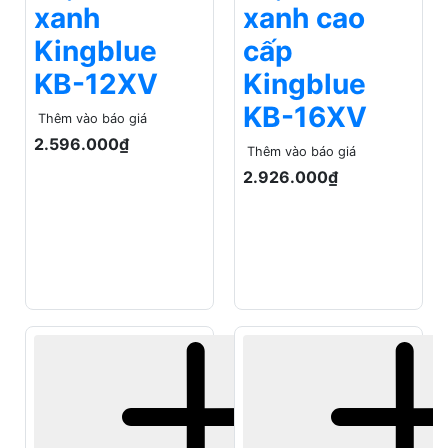
Thêm vào báo giá
Voucher
2.926.000₫
"VUAXANH" giảm
Voucher
100k
"VUAXANH" giảm
Bảo hành 12 tháng
100k
Bảo hành 12 tháng
Máy cân
Máy cân
mực 5 tia
mực 5 tia
xanh Total
xanh DCA