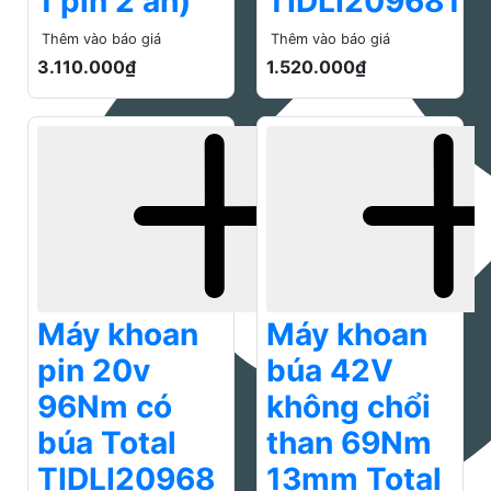
Máy khoan
Máy khoan
pin 20v
búa 42V
96Nm có
không chổi
búa Total
than 69Nm
TIDLI20968
13mm Total
(2pin 4Ah +
TIDLI426981
1 sạc)
(1pin 2Ah +
1 sạc)
Thêm vào báo giá
2.970.000₫
Thêm vào báo giá
2.620.000₫