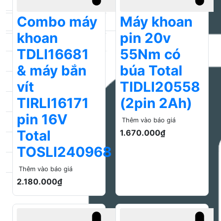
Mũi khoan lỗ
Xe đẩy hàng Total
vít
TIDLI20558
Mũi khoan thép, inox
Xe đẩy hàng Ingco
TIRLI16171
(2pin 2Ah)
Mũi khoan sắt
pin 16V
Thêm vào báo giá
Total
1.670.000₫
Mũi khoét gỗ
TOSLI240968
Mũi khoan rút lõi
Thêm vào báo giá
Mũi khoan tường bê tông
2.180.000₫
Mũi khoan kim loại
Mũi khoan rút lõi Kingblue
Mũi khoan đa năng Kingblue