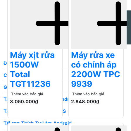
Máy xịt rửa
Máy rửa xe
1500W
có chỉnh áp
Total
2200W TPC
TGT11236
9939
Thêm vào báo giá
Thêm vào báo giá
3.050.000₫
2.848.000₫
Đăng ký nhượng quyền
Giá tốt
Giá tốt
Cổng tuyển dụng
Góp ý phát triển
Tải App Thích Làm Mộc Android
Tải App Thích Làm Mộc IOS
Tải app Thích Tự Làm Android