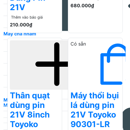
21V
680.000₫
Máy bào gỗ Total
Thêm vào báo giá
Máy bào gỗ Ingco
210.000₫
Máy chà nhám
Có sẵn
Máy chà nhám rung
Máy chà nhám xoay
Máy chà nhám DCA
Máy chà nhám Ingco
Máy chà nhám Total
Thân quạt
Máy thổi bụi
Máy hút bụi
dùng pin
lá dùng pin
Máy khò nhiệt
Máy hút bụi Total
21V 8inch
21V Toyoko
Máy khò nhiệt Total
Toyoko
90301-LR
Máy hút bụi Ingco
Máy khò nhiệt DCA