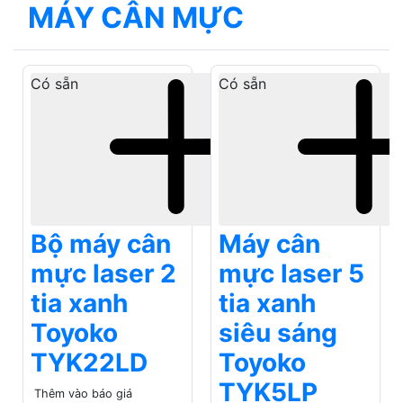
Bộ máy cân
Máy cân
mực laser 2
mực laser 5
tia xanh
tia xanh
Toyoko
siêu sáng
TYK22LD
Toyoko
TYK5LP
Thêm vào báo giá
700.000₫
Thêm vào báo giá
990.000₫
Có sẵn
Có sẵn