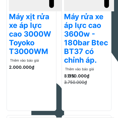
Toyoko
180bar Btec
T3000WM
BT37 có
chỉnh áp.
Thêm vào báo giá
2.000.000₫
Thêm vào báo giá
Giá rẻ Online
3.350.000₫
- 11%
3.750.000₫
Bán chạy
Công nghiệp mạnh
mẽ