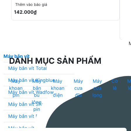
n
Thêm vào báo giá
W
142.000₫
Thê
280
Máy bắn vít
DANH MỤC SẢN PHẨM
Máy bắn vít Total
Máy bắn vít Kingblue
Máy
Máy
Máy
Máy
Máy
Cờ
M
khoan
bắn
khoan
cưa
cưa
lê
l
Máy bắn vít Wadfow
pin
bu
điện
đĩa
lọng
lông
Máy bắn vít Sfunpro
pin
Máy bắn vít DCA
Máy bắn vít Hukan