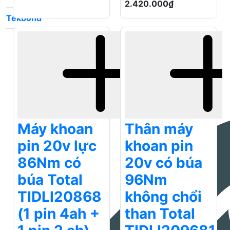
Tekbond
Máy khoan
Thân máy
pin 20v lực
khoan pin
86Nm có
20v có búa
búa Total
96Nm
TIDLI20868
không chổi
(1 pin 4ah +
than Total
1 pin 2 ah)
TIDLI209681
Thêm vào báo giá
Thêm vào báo giá
3.110.000₫
1.520.000₫