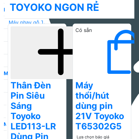
TOYOKO NGON RẺ
Máy phay gỗ
Máy phay gỗ Total
Có sẵn
Máy phay gỗ DCA
Máy phay gỗ Ingco
Máy phay gỗ TPC
Máy cưa đĩa
Thân Đèn
Máy
Máy cưa đĩa Total
Pin Siêu
thổi/hút
Máy cưa đĩa DCA
Sáng
dùng pin
Máy cưa đĩa Ingco
Toyoko
21V Toyoko
Máy bào gỗ
LED113-LR
T65302G5
Dùng Pin
Máy bào gỗ DCA
Lựa chọn báo giá