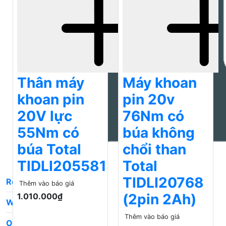
Thân máy
Máy khoan
khoan pin
pin 20v
20V lực
76Nm có
55Nm có
búa không
búa Total
chổi than
TIDLI205581
Total
TIDLI20768
Thêm vào báo giá
(2pin 2Ah)
1.010.000₫
Thêm vào báo giá
2.420.000₫
Rexco
WD-40
O'Tech