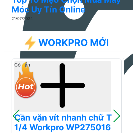
Móc Uy Tín Online
21/07/2024
WORKPRO MỚI
Có sẵn
Có 
Cần vặn vít nhanh chữ T
Kì
1/4 Workpro WP275016
(