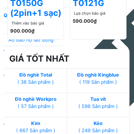
T0150G
T0121G
Máy mài góc Toyoko
Găng tay Total
(2pin+1 sạc)
Lựa chọn báo giá
Quần áo bảo hộ
590.000₫
Thêm vào báo giá
Quần bảo hộ lao động
900.000₫
Áo bảo hộ lao động
Tủ kệ dụng cụ
GIÁ TỐT NHẤT
Tủ đồ nghề Total
Đồ nghề Total
Đồ nghề Kingblue
Thùng đồ nghề
( 38 Sản phẩm )
( 119 Sản phẩm )
Thùng đồ nghề Workpro
Đồ nghề Workpro
Tua vít
Thùng đồ nghề Ingco
( 57 Sản phẩm )
( 596 Sản phẩm )
Thùng đồ nghề Total
Kìm
Kéo
Túi đồ nghề
( 667 Sản phẩm )
( 249 Sản phẩm )