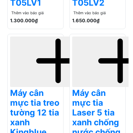
Máy cân
Máy cân
mực tia treo
mực tia
tường 12 tia
Laser 5 tia
xanh
xanh chống
Kingblue
nước chống
KB-12XS
rơi vỡ
Kingblue
Thêm vào báo giá
KB-05XS
2.050.000₫
Bảo hành 12 tháng
Thêm vào báo giá