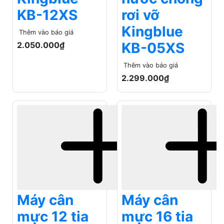
2.299.000₫
Máy cân
Máy cân
mực 12 tia
mực 16 tia
xanh
xanh cao
Kingblue
cấp
KB-12XV
Kingblue
KB-16XV
Thêm vào báo giá
2.596.000₫