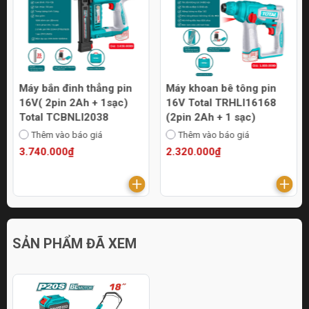
Máy bắn đinh thẳng pin
Máy khoan bê tông pin
16V( 2pin 2Ah + 1sạc)
16V Total TRHLI16168
Total TCBNLI2038
(2pin 2Ah + 1 sạc)
Thêm vào báo giá
Thêm vào báo giá
3.740.000₫
2.320.000₫
SẢN PHẨM ĐÃ XEM