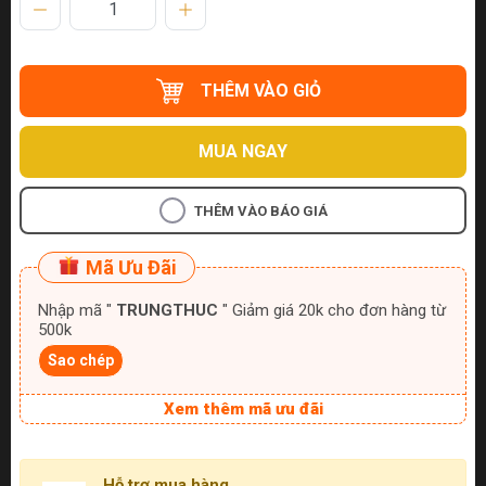
THÊM VÀO GIỎ
MUA NGAY
THÊM VÀO BÁO GIÁ
Mã Ưu Đãi
Nhập mã "
TRUNGTHUC
" Giảm giá 20k cho đơn hàng từ
500k
Sao chép
Xem thêm mã ưu đãi
Hỗ trợ mua hàng