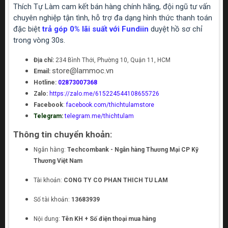
Thích Tự Làm cam kết bán hàng chính hãng, đội ngũ tư vấn
chuyên nghiệp tận tình, hỗ trợ đa dạng hình thức thanh toán
đặc biệt
trả góp 0% lãi suất với Fundiin
duyệt hồ sơ chỉ
trong vòng 30s.
Địa chỉ:
234 Bình Thới, Phường 10, Quận 11, HCM
store@lammoc.vn
Email:
Hotline:
02873007368
Zalo:
https://zalo.me/615224544108655726
Facebook
:
facebook.com/thichtulamstore
Telegram:
telegram.me/thichtulam
Thông tin chuyển khoản:
Ngân hàng:
Techcombank - Ngân hàng Thương Mại CP Kỹ
Thương Việt Nam
Tài khoản:
CONG TY CO PHAN THICH TU LAM
Số tài khoản:
13683939
Nội dung:
Tên KH + Số điện thoại mua hàng