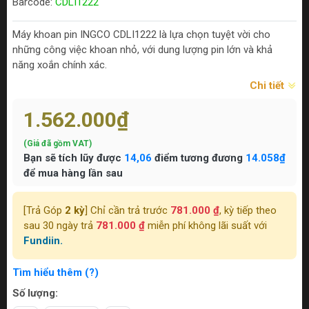
Barcode:
CDLI1222
Máy khoan pin INGCO CDLI1222 là lựa chọn tuyệt vời cho
những công việc khoan nhỏ, với dung lượng pin lớn và khả
năng xoắn chính xác.
Chi tiết
1.562.000₫
(Giá đã gồm VAT)
Bạn sẽ tích lũy được
14,06
điểm tương đương
14.058₫
để mua hàng lần sau
[Trả Góp
2 kỳ
] Chỉ cần trả trước
781.000 ₫
, kỳ tiếp theo
sau 30 ngày trả
781.000 ₫
miễn phí không lãi suất với
Fundiin.
Tìm hiểu thêm (?)
Số lượng: