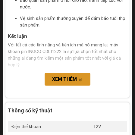
Bảo quản sản phẩm ở nơi khô ráo, tránh tiếp xúc với
nước.
Vệ sinh sản phẩm thường xuyên để đảm bảo tuổi thọ
sản phẩm.
Kết luận
Với tất cả các tính năng và tiện ích mà nó mang lại, máy
khoan pin INGCO CDLI1222 là sự lựa chọn tốt nhất cho
những ai đang tìm kiếm một sản phẩm tốt nhất với giá cả
hợp lý.
XEM THÊM
Thông số kỹ thuật
Điện thế khoan
12V