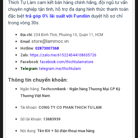
Thích Tự Làm cam kết bán hàng chính hãng, đội ngũ tư vấn
chuyên nghiệp tận tình, hỗ trợ đa dạng hình thức thanh toán
đặc biệt
trả góp 0% lãi suất với Fundiin
duyệt hồ sơ chỉ
trong vòng 30s.
Địa chỉ:
234 Bình Thới, Phường 10, Quận 11, HCM
store@lammoc.vn
Email:
Hotline:
02873007368
Zalo:
https://zalo.me/615224544108655726
Facebook
:
facebook.com/thichtulamstore
Telegram:
telegram.me/thichtulam
Thông tin chuyển khoản:
Ngân hàng:
Techcombank - Ngân hàng Thương Mại CP Kỹ
Thương Việt Nam
Tài khoản:
CONG TY CO PHAN THICH TU LAM
Số tài khoản:
13683939
Nội dung:
Tên KH + Số điện thoại mua hàng