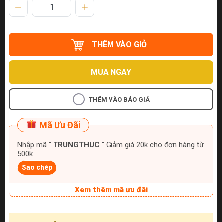
THÊM VÀO GIỎ
MUA NGAY
THÊM VÀO BÁO GIÁ
Mã Ưu Đãi
Nhập mã "
TRUNGTHUC
" Giảm giá 20k cho đơn hàng từ
500k
Sao chép
Xem thêm mã ưu đãi