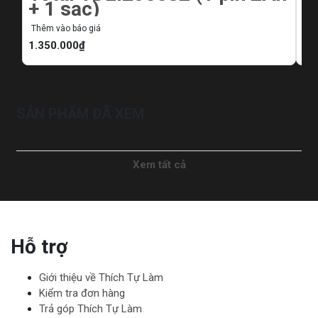
+ 1 sạc)
T
Thêm vào báo giá
Th
1.350.000₫
1.
SẢN PHẨM ĐÃ XEM
Xem tất cả
Hỗ trợ
Giới thiệu về Thích Tự Làm
Kiểm tra đơn hàng
Trả góp Thích Tự Làm