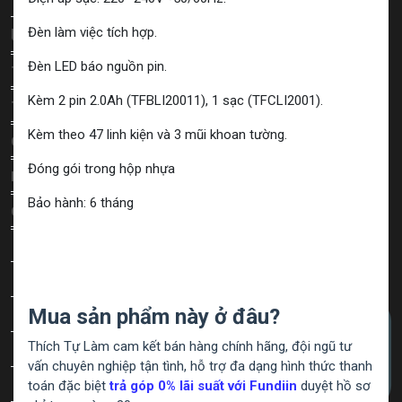
Đèn làm việc tích hợp.
Mũi khoan
Gửi ý tưởng và góp ý
Đèn LED báo nguồn pin.
Bộ mũi khoan
Trả góp qua thẻ tín dụng
Kèm 2 pin 2.0Ah (TFBLI20011), 1 sạc (TFCLI2001).
Mũi khoan bậc
Trả góp không cần thẻ Fundiin
Kèm theo 47 linh kiện và 3 mũi khoan tường.
Mũi khoan tháp
Chính sách vận chuyển
Đóng gói trong hộp nhựa
Mũi khoan kính
Hướng dẫn thanh toán
Bảo hành: 6 tháng
Mũi khoan gỗ
Giới hạn hỗ trợ khách hàng
Mũi khoan lỗ
Mũi khoan thép, inox
Mua sản phẩm này ở đâu?
Mũi khoan sắt
Thích Tự Làm cam kết bán hàng chính hãng, đội ngũ tư
Mũi khoét gỗ
vấn chuyên nghiệp tận tình, hỗ trợ đa dạng hình thức thanh
Mũi khoan rút lõi
toán đặc biệt
trả góp 0% lãi suất với Fundiin
duyệt hồ sơ