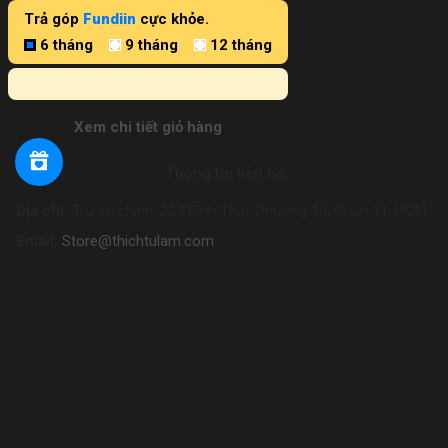
Trả góp
Fundiin
cực khỏe.
6 tháng
9 tháng
12 tháng
Xem chi tiết giỏ hàng
Thông tin liên hệ
Địa chỉ:
Trụ sở chính: 234 Bình Thới, Phường 10, Quận 11, HCM.
Email:
Store@thichtulam.com
Thời gian làm việc:
8h15 - 17h30
Hotline:
028 7300 7368
Gọi ngay