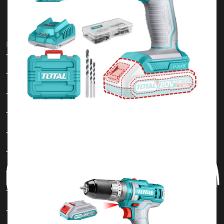
Máy móc cầm tay
Máy bắn vít
Máy bắn vít Total
Máy bắn vít Kingblue
Máy bắn vít Wadfow
Máy bắn vít Sfunpro
Máy bắn vít DCA
Máy bắn vít Hukan
Máy phay gỗ
Máy phay gỗ Total
Máy phay gỗ DCA