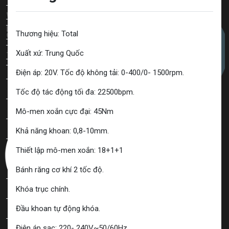
Đinh ghim
WD-40
Lưỡi cưa
Thương hiệu: Total
O'Tech
Lưỡi cưa lọng
Xuất xứ: Trung Quốc
Tekbond
Lưỡi cưa kiếm
Điện áp: 20V. Tốc độ không tải: 0-400/0- 1500rpm.
Lưỡi cưa thép
Tốc độ tác động tối đa: 22500bpm.
Lưỡi cưa sắt
Mô-men xoắn cực đại: 45Nm
Lưỡi cưa gỗ
Khả năng khoan: 0,8-10mm.
Lưỡi cưa đa năng
Thiết lập mô-men xoắn: 18+1+1
Lưỡi cưa nhôm
Bánh răng cơ khí 2 tốc độ.
Lưỡi cưa Kingblue
Khóa trục chính.
Đầu khoan tự động khóa.
Lưỡi cưa Senka
Chính sách công ty
Điện áp sạc: 220- 240V~50/60Hz.
Lưỡi cưa DCA