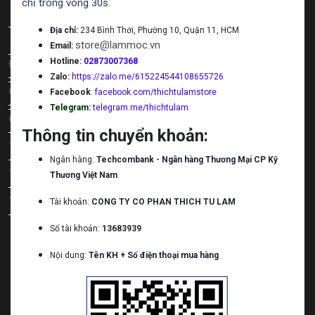
chỉ trong vòng 30s.
Mũi khoan tường bê tông
Liên kết
Địa chỉ:
234 Bình Thới, Phường 10, Quận 11, HCM
Mũi khoan kim loại
store@lammoc.vn
Email:
Hotline:
02873007368
Đăng ký nhượng quyền
Mũi khoan rút lõi Kingblue
Zalo:
https://zalo.me/615224544108655726
Cổng tuyển dụng
Facebook
:
facebook.com/thichtulamstore
Mũi khoan đa năng Kingblue
Telegram:
telegram.me/thichtulam
Góp ý phát triển
Thông tin chuyển khoản:
Tải App Thích Làm Mộc Android
Ngân hàng:
Techcombank - Ngân hàng Thương Mại CP Kỹ
Tải App Thích Làm Mộc IOS
Thương Việt Nam
Tải app Thích Tự Làm Android
Tài khoản:
CONG TY CO PHAN THICH TU LAM
Số tài khoản:
13683939
Nội dung:
Tên KH + Số điện thoại mua hàng