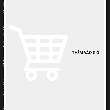
Găng tay bảo hộ
Máy quạt
Máy khoan điện DCA
Găng tay Wadfow
Máy quạt Total
Máy khoan điện TCP
Găng tay Ingco
Máy quạt Ingco
Máy pin
Găng tay Total
Máy cắt bê tông
Máy dùng pin Sfunpro
Quần áo bảo hộ
Đo đạc chính xác
Máy dùng pin Kingblue
Quần bảo hộ lao động
THÊM VÀO GIỎ
Máy dùng pin 16.8V
Thước cuộn
Áo bảo hộ lao động
Máy khoan pin
Thước cuộn Kingblue
Tủ kệ dụng cụ
Máy khoan pin DCA
Thước cuộn Worlpro
Tủ đồ nghề Total
Máy khoan pin Wadfow
Thước cuộn Ingco
Thùng đồ nghề
Máy khoan pin Sfunpro
Thước cuộn Total
Thùng đồ nghề Workpro
Máy khoan pin Toyoko
Thước cuộn Meifeng
Thùng đồ nghề Ingco