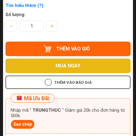
Tìm hiểu thêm (?)
Số lượng:
THÊM VÀO GIỎ
MUA NGAY
THÊM VÀO BÁO GIÁ
Mã Ưu Đãi
Nhập mã "
TRUNGTHUC
" Giảm giá 20k cho đơn hàng từ
500k
Sao chép