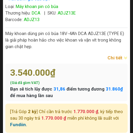
Loại:
Máy khoan pin có búa
Thương hiệu:
DCA
|
SKU:
ADJZ13E
Barcode:
ADJZ13
Máy khoan dùng pin có búa 18V-4Ah DCA ADJZ13E (TYPE E)
là giải pháp hoàn hảo cho việc khoan và vặn vít trong không
gian chật hẹp.
Chi tiết
3.540.000₫
(Giá đã gồm VAT)
Bạn sẽ tích lũy được
31,86
điểm tương đương
31.860₫
để mua hàng lần sau
[Trả Góp
2 kỳ
] Chỉ cần trả trước
1.770.000 ₫
, kỳ tiếp theo
sau 30 ngày trả
1.770.000 ₫
miễn phí không lãi suất với
Fundiin.