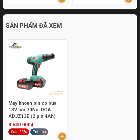
SẢN PHẨM ĐÃ XEM
Máy khoan pin có búa
18V lực 70Nm DCA
ADJZ13E (2 pin 4Ah)
3.540.000₫
Sale 30%
Trả góp