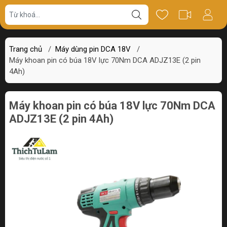
Giá bán
Miêu tả
Thông số
Review
Trang chủ
/
Máy dùng pin DCA 18V
/
Máy khoan pin có búa 18V lực 70Nm DCA ADJZ13E (2 pin
4Ah)
Máy khoan pin có búa 18V lực 70Nm DCA
ADJZ13E (2 pin 4Ah)