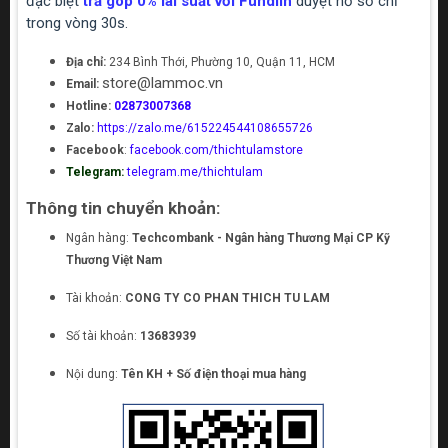
đặc biệt
trả góp 0% lãi suất với Fundiin
duyệt hồ sơ chỉ
trong vòng 30s.
Địa chỉ:
234 Bình Thới, Phường 10, Quận 11, HCM
store@lammoc.vn
Email:
Hotline:
02873007368
Zalo:
https://zalo.me/615224544108655726
Facebook
:
facebook.com/thichtulamstore
Telegram:
telegram.me/thichtulam
Thông tin chuyển khoản:
Ngân hàng:
Techcombank - Ngân hàng Thương Mại CP Kỹ
Thương Việt Nam
Tài khoản:
CONG TY CO PHAN THICH TU LAM
Số tài khoản:
13683939
Nội dung:
Tên KH + Số điện thoại mua hàng