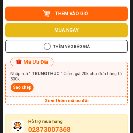
THÊM VÀO GIỎ
MUA NGAY
THÊM VÀO BÁO GIÁ
Mã Ưu Đãi
Nhập mã "
TRUNGTHUC
" Giảm giá 20k cho đơn hàng từ
500k
Sao chép
Xem thêm mã ưu đãi
Hỗ trợ mua hàng
02873007368