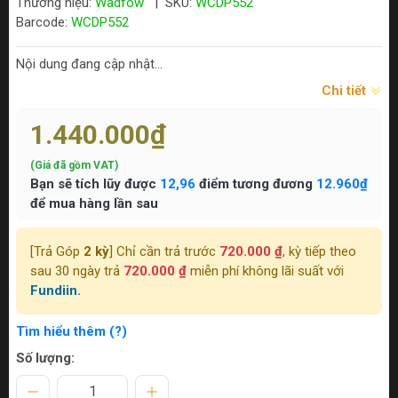
Thương hiệu:
Wadfow
|
SKU:
WCDP552
Barcode:
WCDP552
Nội dung đang cập nhật...
Chi tiết
1.440.000₫
(Giá đã gồm VAT)
Bạn sẽ tích lũy được
12,96
điểm tương đương
12.960₫
để mua hàng lần sau
[Trả Góp
2 kỳ
] Chỉ cần trả trước
720.000 ₫
, kỳ tiếp theo
sau 30 ngày trả
720.000 ₫
miễn phí không lãi suất với
Fundiin.
Tìm hiểu thêm (?)
Số lượng: