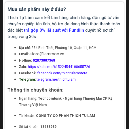
Mua sản phẩm này ở đâu?
Thích Tự Làm cam kết bán hàng chính hãng, đội ngũ tư vấn
chuyên nghiệp tận tình, hỗ trợ đa dạng hình thức thanh toán
đặc biệt
trả góp 0% lãi suất với Fundiin
duyệt hồ sơ chỉ
trong vòng 30s.
Địa chỉ:
234 Bình Thới, Phường 10, Quận 11, HCM
store@lammoc.vn
Email:
Hotline:
02873007368
Zalo:
https://zalo.me/615224544108655726
Facebook
:
facebook.com/thichtulamstore
Telegram:
telegram.me/thichtulam
Thông tin chuyển khoản:
Ngân hàng:
Techcombank - Ngân hàng Thương Mại CP Kỹ
Thương Việt Nam
Tài khoản:
CONG TY CO PHAN THICH TU LAM
Số tài khoản:
13683939