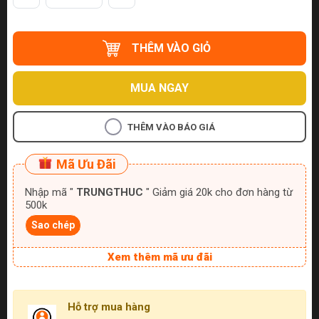
THÊM VÀO GIỎ
MUA NGAY
THÊM VÀO BÁO GIÁ
Mã Ưu Đãi
Nhập mã "
TRUNGTHUC
" Giảm giá 20k cho đơn hàng từ
500k
Sao chép
Xem thêm mã ưu đãi
Hỗ trợ mua hàng