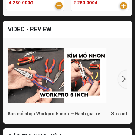
4.280.000₫
2.280.000₫
VIDEO - REVIEW
Kìm mỏ nhọn Workpro 6 inch — Đánh giá: rẻ
So sánh 3 
nhưng dùng được
phù hợp ch