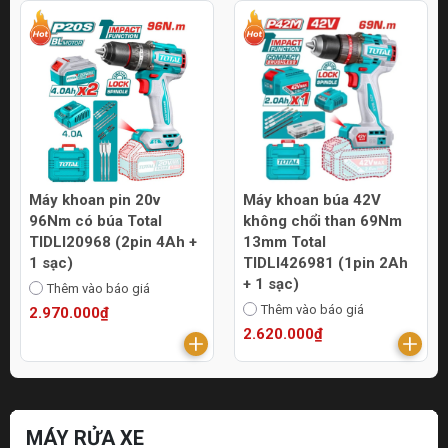
Máy khoan pin 20v
Máy khoan búa 42V
96Nm có búa Total
không chổi than 69Nm
TIDLI20968 (2pin 4Ah +
13mm Total
1 sạc)
TIDLI426981 (1pin 2Ah
+ 1 sạc)
Thêm vào báo giá
Thêm vào báo giá
2.970.000₫
2.620.000₫
MÁY RỬA XE