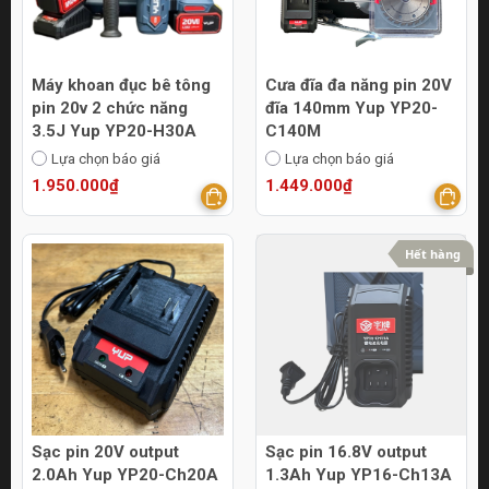
Máy khoan đục bê tông
Cưa đĩa đa năng pin 20V
pin 20v 2 chức năng
đĩa 140mm Yup YP20-
3.5J Yup YP20-H30A
C140M
Lựa chọn báo giá
Lựa chọn báo giá
1.950.000₫
1.449.000₫
Hết hàng
Sạc pin 20V output
Sạc pin 16.8V output
2.0Ah Yup YP20-Ch20A
1.3Ah Yup YP16-Ch13A