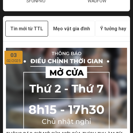
SFUNPRO
WADFOW
Tin mới từ TTL
Mẹo vặt gia đình
Ý tưởng hay
03
02/2025