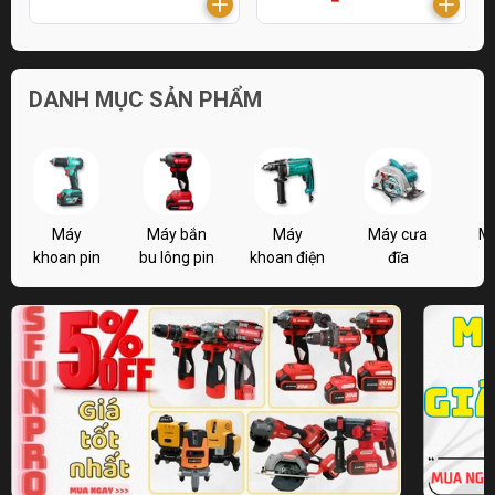
DANH MỤC SẢN PHẨM
Máy
Máy bắn
Máy
Máy cưa
M
khoan pin
bu lông pin
khoan điện
đĩa