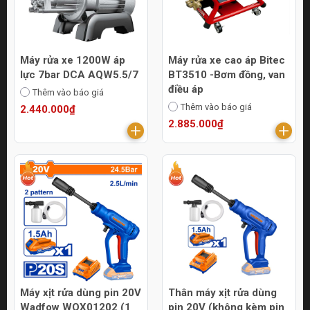
Máy rửa xe 1200W áp
Máy rửa xe cao áp Bitec
lực 7bar DCA AQW5.5/7
BT3510 -Bơm đồng, van
điều áp
Thêm vào báo giá
Thêm vào báo giá
2.440.000₫
2.885.000₫
Máy xịt rửa dùng pin 20V
Thân máy xịt rửa dùng
Wadfow WQX01202 (1
pin 20V (không kèm pin