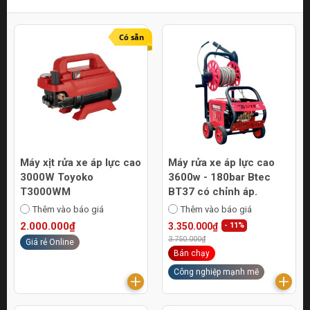
Có sẵn
Máy xịt rửa xe áp lực cao
Máy rửa xe áp lực cao
3000W Toyoko
3600w - 180bar Btec
T3000WM
BT37 có chỉnh áp.
Thêm vào báo giá
Thêm vào báo giá
2.000.000₫
3.350.000₫
- 11%
3.750.000₫
Giá rẻ Online
Bán chạy
Công nghiệp mạnh mẽ