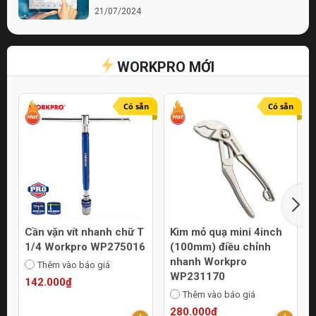
21/07/2024
Bí quyết chọn lựa cửa hàng điện nước chất
lượng
WORKPRO MỚI
21/07/2024
Top 10 Mẹo Chọn Mua Máy Móc Uy Tín
Online
Có sẵn
Có sẵn
21/07/2024
Cần vặn vít nhanh chữ T
Kìm mỏ quạ mini 4inch
1/4 Workpro WP275016
(100mm) điều chỉnh
nhanh Workpro
Thêm vào báo giá
WP231170
142.000₫
Thêm vào báo giá
280.000₫