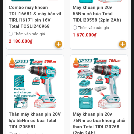
Combo máy khoan
Máy khoan pin 20v
TDLI16681 & máy bắn vít
55Nm có búa Total
TIRLI16171 pin 16V
TIDLI20558 (2pin 2Ah)
Total TOSLI240968
Thêm vào báo giá
Thêm vào báo giá
1.670.000₫
2.180.000₫
Thân máy khoan pin 20V
Máy khoan pin 20v
lực 55Nm có búa Total
76Nm có búa không chổi
TIDLI205581
than Total TIDLI20768
(2pin 2Ah)