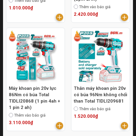
Thêm vào báo giá
Thêm vào báo giá
1.010.000₫
2.420.000₫
Máy khoan pin 20v lực
Thân máy khoan pin 20v
86Nm có búa Total
có búa 96Nm không chổi
TIDLI20868 (1 pin 4ah +
than Total TIDLI209681
1 pin 2 ah)
Thêm vào báo giá
Thêm vào báo giá
1.520.000₫
3.110.000₫