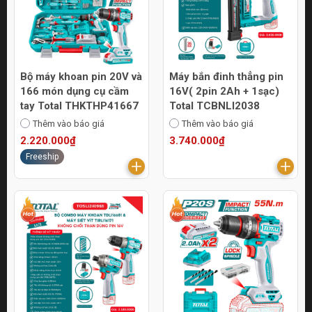
Bộ máy khoan pin 20V và
Máy bắn đinh thẳng pin
166 món dụng cụ cầm
16V( 2pin 2Ah + 1sạc)
tay Total THKTHP41667
Total TCBNLI2038
Thêm vào báo giá
Thêm vào báo giá
2.220.000₫
3.740.000₫
Freeship