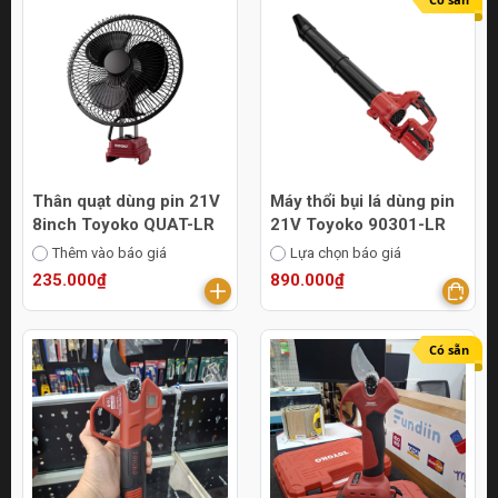
Thân quạt dùng pin 21V
Máy thổi bụi lá dùng pin
8inch Toyoko QUAT-LR
21V Toyoko 90301-LR
Thêm vào báo giá
Lựa chọn báo giá
235.000₫
890.000₫
Có sẵn