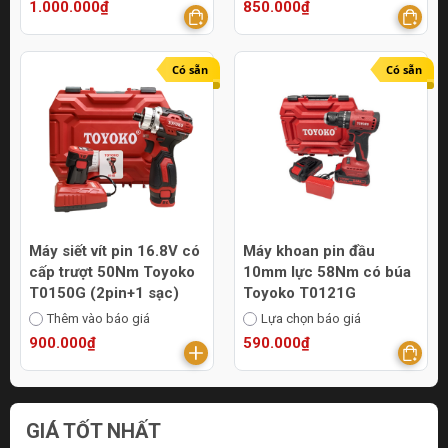
1.000.000₫
850.000₫
Có sẵn
Có sẵn
Máy siết vít pin 16.8V có
Máy khoan pin đầu
cấp trượt 50Nm Toyoko
10mm lực 58Nm có búa
T0150G (2pin+1 sạc)
Toyoko T0121G
Thêm vào báo giá
Lựa chọn báo giá
900.000₫
590.000₫
GIÁ TỐT NHẤT