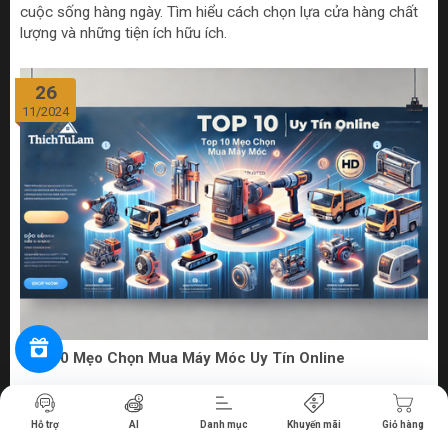
cuộc sống hàng ngày. Tìm hiểu cách chọn lựa cửa hàng chất
lượng và những tiện ích hữu ích.
26
11/2024
Top 10 Mẹo Chọn Mua Máy Móc Uy Tín Online
Tiến hành thanh toán
Bước vào thế giới số hóa ngày nay, việc mua sắm máy móc
Hỗ trợ
AI
Danh mục
Khuyến mãi
Giỏ hàng
từ các cửa hàng bán máy móc online uy tín không chỉ đem lại