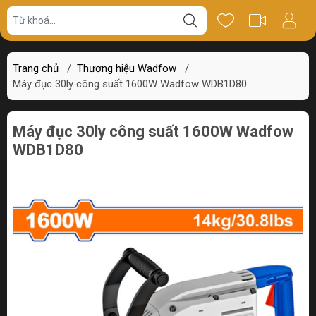
Giá bán
Miêu tả
Thông số
Review
Trang chủ
/
Thương hiệu Wadfow
/
Máy đục 30ly công suất 1600W Wadfow WDB1D80
Máy đục 30ly công suất 1600W Wadfow
WDB1D80