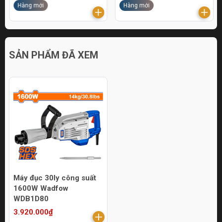
Hàng mới
Hàng mới
SẢN PHẨM ĐÃ XEM
Máy đục 30ly công suất
1600W Wadfow
WDB1D80
3.920.000₫