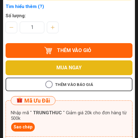
Tìm hiểu thêm (?)
Số lượng:
THÊM VÀO GIỎ
MUA NGAY
THÊM VÀO BÁO GIÁ
Mã Ưu Đãi
Nhập mã "
TRUNGTHUC
" Giảm giá 20k cho đơn hàng từ
500k
Sao chép