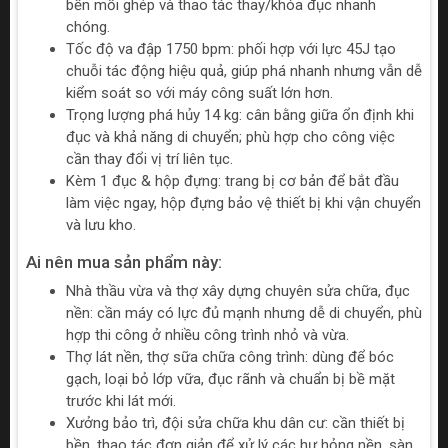
bền mối ghép và thao tác thay/khóa đục nhanh
chóng.
Tốc độ va đập 1750 bpm: phối hợp với lực 45J tạo
chuỗi tác động hiệu quả, giúp phá nhanh nhưng vẫn dễ
kiểm soát so với máy công suất lớn hơn.
Trọng lượng phá hủy 14 kg: cân bằng giữa ổn định khi
đục và khả năng di chuyển; phù hợp cho công việc
cần thay đổi vị trí liên tục.
Kèm 1 đục & hộp đựng: trang bị cơ bản để bắt đầu
làm việc ngay, hộp đựng bảo vệ thiết bị khi vận chuyển
và lưu kho.
Ai nên mua sản phẩm này:
Nhà thầu vừa và thợ xây dựng chuyên sửa chữa, đục
nền: cần máy có lực đủ mạnh nhưng dễ di chuyển, phù
hợp thi công ở nhiều công trình nhỏ và vừa.
Thợ lát nền, thợ sữa chữa công trình: dùng để bóc
gạch, loại bỏ lớp vữa, đục rãnh và chuẩn bị bề mặt
trước khi lát mới.
Xưởng bảo trì, đội sửa chữa khu dân cư: cần thiết bị
bền, thao tác đơn giản để xử lý các hư hỏng nền, sàn,