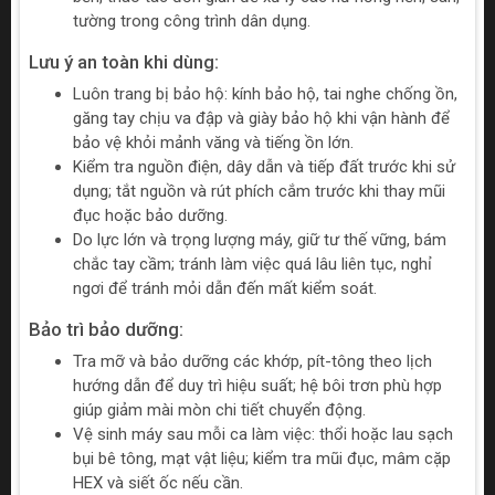
tường trong công trình dân dụng.
Lưu ý an toàn khi dùng:
Luôn trang bị bảo hộ: kính bảo hộ, tai nghe chống ồn,
găng tay chịu va đập và giày bảo hộ khi vận hành để
bảo vệ khỏi mảnh văng và tiếng ồn lớn.
Kiểm tra nguồn điện, dây dẫn và tiếp đất trước khi sử
dụng; tắt nguồn và rút phích cắm trước khi thay mũi
đục hoặc bảo dưỡng.
Do lực lớn và trọng lượng máy, giữ tư thế vững, bám
chắc tay cầm; tránh làm việc quá lâu liên tục, nghỉ
ngơi để tránh mỏi dẫn đến mất kiểm soát.
Bảo trì bảo dưỡng:
Tra mỡ và bảo dưỡng các khớp, pít-tông theo lịch
hướng dẫn để duy trì hiệu suất; hệ bôi trơn phù hợp
giúp giảm mài mòn chi tiết chuyển động.
Vệ sinh máy sau mỗi ca làm việc: thổi hoặc lau sạch
bụi bê tông, mạt vật liệu; kiểm tra mũi đục, mâm cặp
HEX và siết ốc nếu cần.