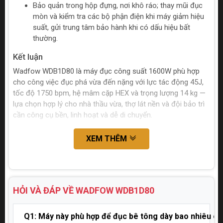
Bảo quản trong hộp đựng, nơi khô ráo; thay mũi đục
mòn và kiểm tra các bộ phận điện khi máy giảm hiệu
suất, gửi trung tâm bảo hành khi có dấu hiệu bất
thường.
Kết luận
Wadfow WDB1D80 là máy đục công suất 1600W phù hợp
cho công việc đục phá vừa đến nặng với lực tác động 45J,
tốc độ 1750 bpm, hệ mâm cặp HEX và trọng lượng 14 kg —
lựa chọn hợp lý cho nhà thầu vừa, thợ lát nền và đội bảo trì
cần công cụ bền, linh hoạt và dễ di chuyển.
XEM THÊM
HỎI VÀ ĐÁP VỀ WADFOW
WDB1D80
Q1: Máy này phù hợp để đục bê tông dày bao nhiêu c