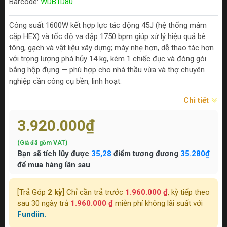
Barcode:
WDB1D80
Công suất 1600W kết hợp lực tác động 45J (hệ thống mâm
cặp HEX) và tốc độ va đập 1750 bpm giúp xử lý hiệu quả bê
tông, gạch và vật liệu xây dựng; máy nhẹ hơn, dễ thao tác hơn
với trọng lượng phá hủy 14 kg, kèm 1 chiếc đục và đóng gói
bằng hộp đựng — phù hợp cho nhà thầu vừa và thợ chuyên
nghiệp cần công cụ bền, linh hoạt.
Chi tiết
3.920.000₫
(Giá đã gồm VAT)
Bạn sẽ tích lũy được
35,28
điểm tương đương
35.280₫
để mua hàng lần sau
[Trả Góp
2 kỳ
] Chỉ cần trả trước
1.960.000 ₫
, kỳ tiếp theo
sau 30 ngày trả
1.960.000 ₫
miễn phí không lãi suất với
Fundiin.