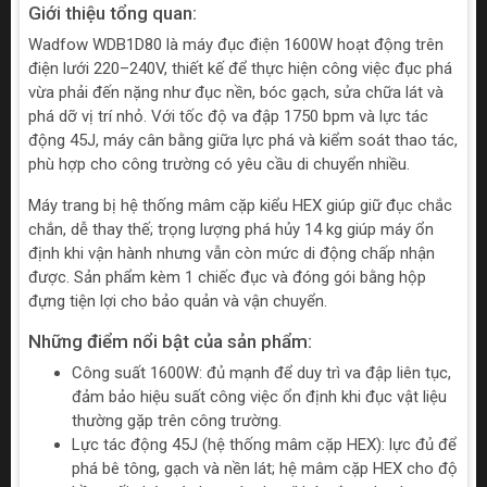
Giới thiệu tổng quan:
Wadfow WDB1D80 là máy đục điện 1600W hoạt động trên
điện lưới 220–240V, thiết kế để thực hiện công việc đục phá
vừa phải đến nặng như đục nền, bóc gạch, sửa chữa lát và
phá dỡ vị trí nhỏ. Với tốc độ va đập 1750 bpm và lực tác
động 45J, máy cân bằng giữa lực phá và kiểm soát thao tác,
phù hợp cho công trường có yêu cầu di chuyển nhiều.
Máy trang bị hệ thống mâm cặp kiểu HEX giúp giữ đục chắc
chắn, dễ thay thế; trọng lượng phá hủy 14 kg giúp máy ổn
định khi vận hành nhưng vẫn còn mức di động chấp nhận
được. Sản phẩm kèm 1 chiếc đục và đóng gói bằng hộp
đựng tiện lợi cho bảo quản và vận chuyển.
Những điểm nổi bật của sản phẩm:
Công suất 1600W: đủ mạnh để duy trì va đập liên tục,
đảm bảo hiệu suất công việc ổn định khi đục vật liệu
thường gặp trên công trường.
Lực tác động 45J (hệ thống mâm cặp HEX): lực đủ để
phá bê tông, gạch và nền lát; hệ mâm cặp HEX cho độ