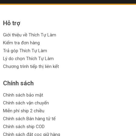
Máy đo khoảng cách Akko Star
Hỗ trợ
Ưu điểm của máy đo khoảng cách:
Chính xác và chất lượng cao
Giới thiệu về Thích Tự Làm
Kiểm tra đơn hàng
Đa chức năng và tiện dụng
Trả góp Thích Tự Làm
Thiết kế nhỏ gọn và dễ sử dụng
Lý do chọn Thích Tự Làm
Chương trình tiếp thị liên kết
Hiển thị kết quả nhanh chóng
Độ bền và độ tin cậy cao
Chính sách
Cam kết từ Thích Tự Làm:
Chính sách bảo mật
Với danh mục máy đo khoảng cách từ DCA, Total, Meifeng và
Chính sách vận chuyển
Akko Star, Thích Tự Làm cam kết:
Miễn phí ship 2 chiều
Chính sách Bán hàng tử tế
Sản phẩm chính hãng
Chính sách ship COD
Giá cả phải chăng
Chính sách đặt cọc giữ hàng