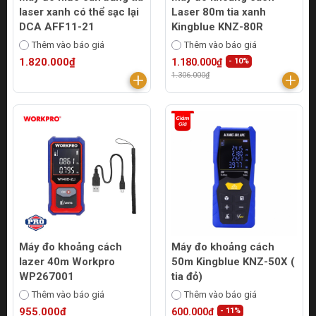
laser xanh có thể sạc lại
Laser 80m tia xanh
DCA AFF11-21
Kingblue KNZ-80R
Thêm vào báo giá
Thêm vào báo giá
1.820.000₫
1.180.000₫
- 10%
1.306.000₫
Máy đo khoảng cách
Máy đo khoảng cách
lazer 40m Workpro
50m Kingblue KNZ-50X (
WP267001
tia đỏ)
Thêm vào báo giá
Thêm vào báo giá
955.000₫
600.000₫
- 11%