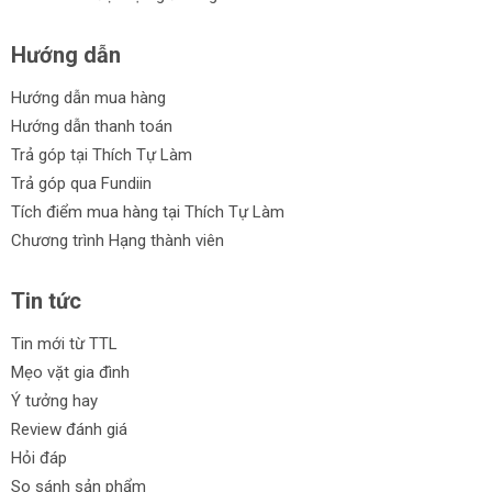
Đa dạng để bạn lựa chọn
Hướng dẫn
Hỗ trợ trả góp linh hoạt
Hướng dẫn mua hàng
Chính sách đổi trả trong vòng 30 ngày
Hướng dẫn thanh toán
Hãy khám phá và mua ngay sản phẩm máy đo khoảng cách từ
Trả góp tại Thích Tự Làm
Thích Tự Làm!
Trả góp qua Fundiin
Tích điểm mua hàng tại Thích Tự Làm
Chương trình Hạng thành viên
Tin tức
Tin mới từ TTL
Mẹo vặt gia đình
Ý tưởng hay
Review đánh giá
Hỏi đáp
So sánh sản phẩm