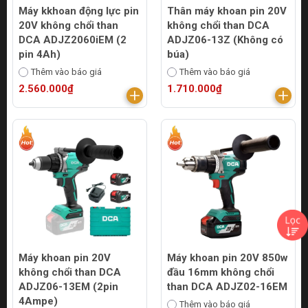
Máy kkhoan động lực pin
Thân máy khoan pin 20V
20V không chổi than
không chổi than DCA
DCA ADJZ2060iEM (2
ADJZ06-13Z (Không có
pin 4Ah)
búa)
Thêm vào báo giá
Thêm vào báo giá
2.560.000₫
1.710.000₫
Máy khoan pin 20V
Máy khoan pin 20V 850w
không chổi than DCA
đầu 16mm không chổi
ADJZ06-13EM (2pin
than DCA ADJZ02-16EM
4Ampe)
Thêm vào báo giá