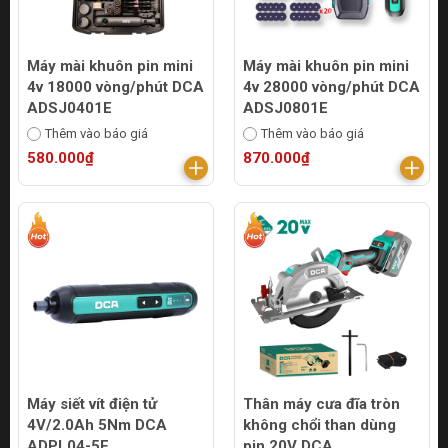
Máy mài khuôn pin mini
Máy mài khuôn pin mini
4v 18000 vòng/phút DCA
4v 28000 vòng/phút DCA
ADSJ0401E
ADSJ0801E
Thêm vào báo giá
Thêm vào báo giá
580.000₫
870.000₫
Máy siết vít điện tử
Thân máy cưa đĩa tròn
4V/2.0Ah 5Nm DCA
không chổi than dùng
ADPL04-5E
pin 20V DCA