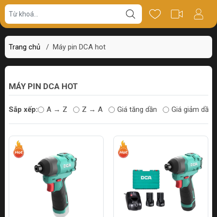
Trang chủ
/
Máy pin DCA hot
MÁY PIN DCA HOT
Sắp xếp:
A → Z
Z → A
Giá tăng dần
Giá giảm dần