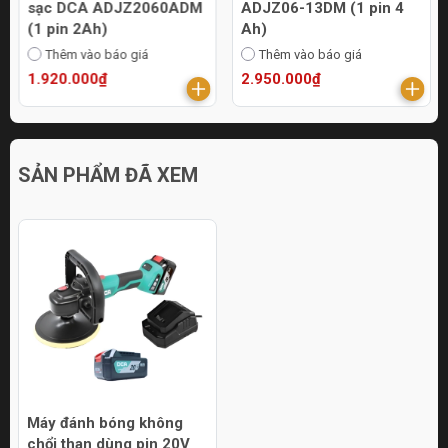
sạc DCA ADJZ2060ADM
ADJZ06-13DM (1 pin 4
(1 pin 2Ah)
Ah)
Thêm vào báo giá
Thêm vào báo giá
1.920.000₫
2.950.000₫
SẢN PHẨM ĐÃ XEM
Máy đánh bóng không
chổi than dùng pin 20V