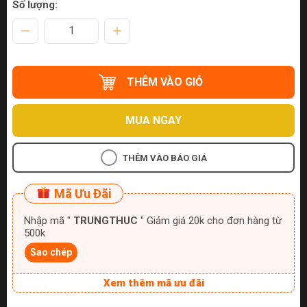
Số lượng:
THÊM VÀO GIỎ
MUA NGAY
THÊM VÀO BÁO GIÁ
Mã Ưu Đãi
Nhập mã "
TRUNGTHUC
" Giảm giá 20k cho đơn hàng từ
500k
Sao chép
Xem thêm mã ưu đãi