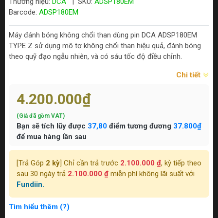
Thương hiệu:
DCA
|
SKU:
ADSP180EM
Barcode:
ADSP180EM
Máy đánh bóng không chổi than dùng pin DCA ADSP180EM
TYPE Z sử dụng mô tơ không chổi than hiệu quả, đánh bóng
theo quỹ đạo ngẫu nhiên, và có sáu tốc độ điều chỉnh.
Chi tiết
4.200.000₫
(Giá đã gồm VAT)
Bạn sẽ tích lũy được
37,80
điểm tương đương
37.800₫
để mua hàng lần sau
[Trả Góp
2 kỳ
] Chỉ cần trả trước
2.100.000 ₫
, kỳ tiếp theo
sau 30 ngày trả
2.100.000 ₫
miễn phí không lãi suất với
Fundiin.
Tìm hiểu thêm (?)