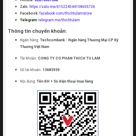
Hotline:
02873007368
Zalo:
https://zalo.me/615224544108655726
Facebook
:
facebook.com/thichtulamstore
Telegram:
telegram.me/thichtulam
Thông tin chuyển khoản:
Ngân hàng:
Techcombank - Ngân hàng Thương Mại CP Kỹ
Thương Việt Nam
Tài khoản:
CONG TY CO PHAN THICH TU LAM
Số tài khoản:
13683939
Nội dung:
Tên KH + Số điện thoại mua hàng