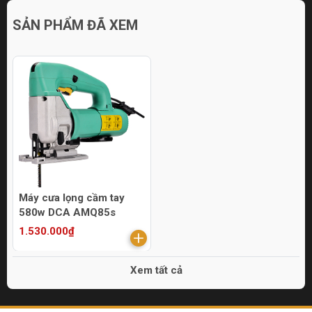
SẢN PHẨM ĐÃ XEM
Máy cưa lọng cầm tay
580w DCA AMQ85s
1.530.000₫
Xem tất cả