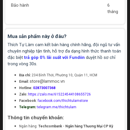
Bảo hành
6
tháng
Mua sản phẩm này ở đâu?
Thích Tự Làm cam kết bán hàng chính hãng, đội ngũ tư vấn
chuyên nghiệp tận tình, hỗ trợ đa dạng hình thức thanh toán
đặc biệt
trả góp 0% lãi suất với Fundiin
duyệt hồ sơ chỉ
trong vòng 30s.
Địa chỉ:
234 Bình Thới, Phường 10, Quận 11, HCM
store@lammoc.vn
Email:
Hotline:
02873007368
Zalo:
https://zalo.me/615224544108655726
Facebook
:
facebook.com/thichtulamstore
Telegram:
telegram.me/thichtulam
Thông tin chuyển khoản:
Ngân hàng:
Techcombank - Ngân hàng Thương Mại CP Kỹ