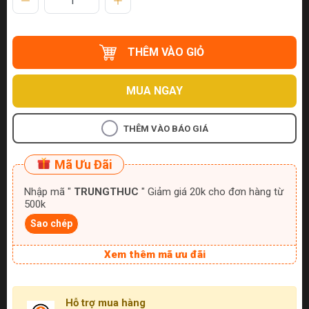
THÊM VÀO GIỎ
MUA NGAY
THÊM VÀO BÁO GIÁ
Mã Ưu Đãi
Nhập mã "
TRUNGTHUC
" Giảm giá 20k cho đơn hàng từ
500k
Sao chép
Xem thêm mã ưu đãi
Hỗ trợ mua hàng