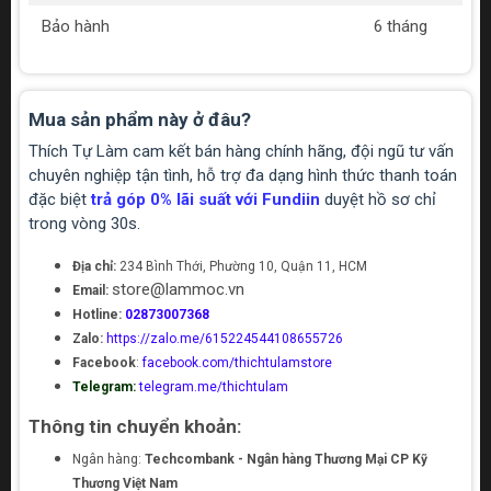
Bảo hành
6 tháng
Mua sản phẩm này ở đâu?
Thích Tự Làm cam kết bán hàng chính hãng, đội ngũ tư vấn
chuyên nghiệp tận tình, hỗ trợ đa dạng hình thức thanh toán
đặc biệt
trả góp 0% lãi suất với Fundiin
duyệt hồ sơ chỉ
trong vòng 30s.
Địa chỉ:
234 Bình Thới, Phường 10, Quận 11, HCM
store@lammoc.vn
Email:
Hotline:
02873007368
Zalo:
https://zalo.me/615224544108655726
Facebook
:
facebook.com/thichtulamstore
Telegram:
telegram.me/thichtulam
Thông tin chuyển khoản:
Ngân hàng:
Techcombank - Ngân hàng Thương Mại CP Kỹ
Thương Việt Nam