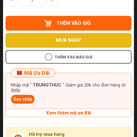
THÊM VÀO GIỎ
MUA NGAY
THÊM VÀO BÁO GIÁ
Mã Ưu Đãi
Nhập mã "
TRUNGTHUC
" Giảm giá 20k cho đơn hàng từ
500k
Sao chép
Xem thêm mã ưu đãi
Hỗ trợ mua hàng