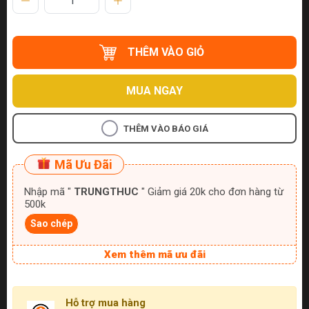
THÊM VÀO GIỎ
MUA NGAY
THÊM VÀO BÁO GIÁ
Mã Ưu Đãi
Nhập mã "
TRUNGTHUC
" Giảm giá 20k cho đơn hàng từ
500k
Sao chép
Xem thêm mã ưu đãi
Hỗ trợ mua hàng