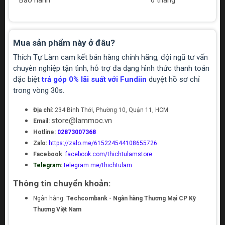
Bảo hành
6 tháng
Mua sản phẩm này ở đâu?
Thích Tự Làm cam kết bán hàng chính hãng, đội ngũ tư vấn
chuyên nghiệp tận tình, hỗ trợ đa dạng hình thức thanh toán
đặc biệt
trả góp 0% lãi suất với Fundiin
duyệt hồ sơ chỉ
trong vòng 30s.
Địa chỉ:
234 Bình Thới, Phường 10, Quận 11, HCM
store@lammoc.vn
Email:
Hotline:
02873007368
Zalo:
https://zalo.me/615224544108655726
Facebook
:
facebook.com/thichtulamstore
Telegram:
telegram.me/thichtulam
Thông tin chuyển khoản:
Ngân hàng:
Techcombank - Ngân hàng Thương Mại CP Kỹ
Thương Việt Nam