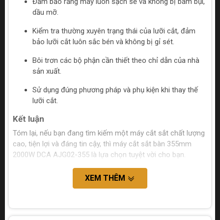
Đảm bảo rằng máy luôn sạch sẽ và không bị bám bụi,
dầu mỡ.
Kiểm tra thường xuyên trạng thái của lưỡi cắt, đảm
bảo lưỡi cắt luôn sắc bén và không bị gỉ sét.
Bôi trơn các bộ phận cần thiết theo chỉ dẫn của nhà
sản xuất.
Sử dụng đúng phương pháp và phụ kiện khi thay thế
lưỡi cắt.
Kết luận
Tóm lại, nếu bạn đang tìm kiếm một máy cắt sắt chất lượng
cao, tiện lợi và đáng tin cậy, thì máy cắt sắt bàn 355mm
2000W DCA AJG02-355 là lựa chọn tuyệt vời cho bạn.
XEM THÊM