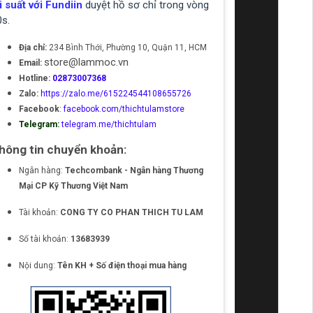
i suất với Fundiin
duyệt hồ sơ chỉ trong vòng
0s.
Địa chỉ:
234 Bình Thới, Phường 10, Quận 11, HCM
store@lammoc.vn
Email:
Hotline:
02873007368
Zalo:
https://zalo.me/615224544108655726
Facebook
:
facebook.com/thichtulamstore
Telegram:
telegram.me/thichtulam
hông tin chuyển khoản:
Ngân hàng:
Techcombank - Ngân hàng Thương
Mại CP Kỹ Thương Việt Nam
Tài khoản:
CONG TY CO PHAN THICH TU LAM
Số tài khoản:
13683939
Nội dung:
Tên KH + Số điện thoại mua hàng