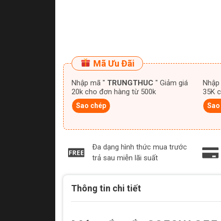
Mã Ưu Đãi
Nhập mã "
TRUNGTHUC
" Giảm giá
Nhập
20k cho đơn hàng từ 500k
35K c
Sao chép
Sao
Đa dạng hình thức mua trước
trả sau miễn lãi suất
Thông tin chi tiết