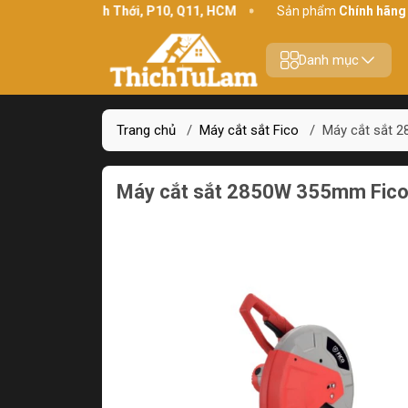
hỉ:
234 Bình Thới, P10, Q11, HCM
Sản phẩm
Chính hãng - Chất 
Danh mục
Trang chủ
/
Máy cắt sắt Fico
/
Máy cắt sắt 
Máy cắt sắt 2850W 355mm Fic