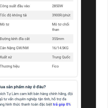
Công suất đầu vào
2850W
Tốc độ không tải
3900R/phút
Mô tơ
Mô tơ chổi
than
Đường kính đĩa cắt
355mm
Cân Nặng GW/NW
16/14.5KG
Xuất xứ
Trung Quốc
Thương hiệu
Fico
ua sản phẩm này ở đâu?
hích Tự Làm cam kết bán hàng chính hãng, đội
ũ tư vấn chuyên nghiệp tận tình, hỗ trợ đa
ạng hình thức thanh toán đặc biệt
trả góp 0%