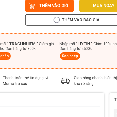
THÊM VÀO GIỎ
MUA NGAY
THÊM VÀO BÁO GIÁ
 mã "
TRACHNHIEM
" Giảm giá
Nhập mã "
UYTIN
" Giảm 100k cho
ho đơn hàng từ 800k
đơn hàng từ 2500k
 chép
Sao chép
Thanh toán thẻ tín dụng, ví
Giao hàng nhanh, hiển thị
Momo trả sau
kho rõ ràng
T