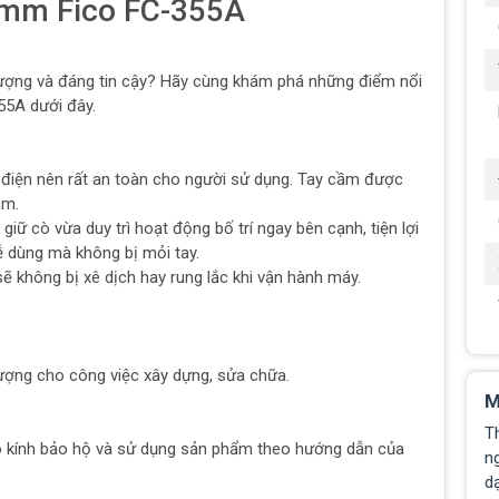
5mm Fico FC-355A
lượng và đáng tin cậy? Hãy cùng khám phá những điểm nổi
5A dưới đây.
 điện nên rất an toàn cho người sử dụng. Tay cầm được
ắm.
ữ cò vừa duy trì hoạt động bố trí ngay bên cạnh, tiện lợi
ễ dùng mà không bị mỏi tay.
ẽ không bị xê dịch hay rung lắc khi vận hành máy.
ượng cho công việc xây dựng, sửa chữa.
M
T
o kính bảo hộ và sử dụng sản phẩm theo hướng dẫn của
ng
d