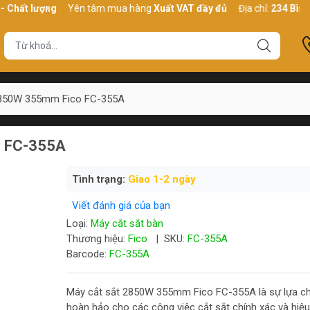
lượng
Yên tâm mua hàng
Xuất VAT đầy đủ
Địa chỉ:
234 Bình Thới, 
2850W 355mm Fico FC-355A
o FC-355A
Tình trạng:
Giao 1-2 ngày
Viết đánh giá của bạn
Loại:
Máy cắt sắt bàn
Thương hiệu:
Fico
|
SKU:
FC-355A
Barcode:
FC-355A
Máy cắt sắt 2850W 355mm Fico FC-355A là sự lựa c
hoàn hảo cho các công việc cắt sắt chính xác và hiệu