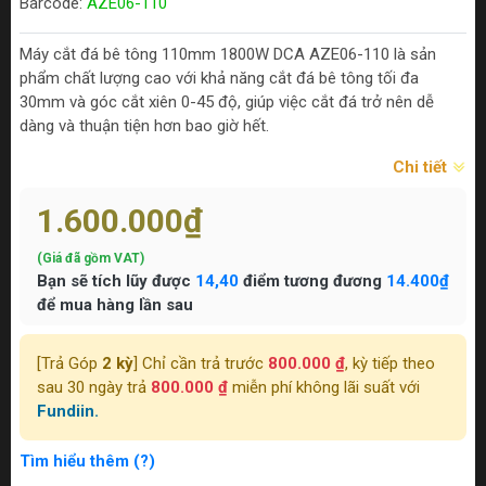
Barcode:
AZE06-110
Máy cắt đá bê tông 110mm 1800W DCA AZE06-110 là sản
phẩm chất lượng cao với khả năng cắt đá bê tông tối đa
30mm và góc cắt xiên 0-45 độ, giúp việc cắt đá trở nên dễ
dàng và thuận tiện hơn bao giờ hết.
Chi tiết
1.600.000₫
(Giá đã gồm VAT)
Bạn sẽ tích lũy được
14,40
điểm tương đương
14.400₫
để mua hàng lần sau
[Trả Góp
2 kỳ
] Chỉ cần trả trước
800.000 ₫
, kỳ tiếp theo
sau 30 ngày trả
800.000 ₫
miễn phí không lãi suất với
Fundiin.
Tìm hiểu thêm (?)