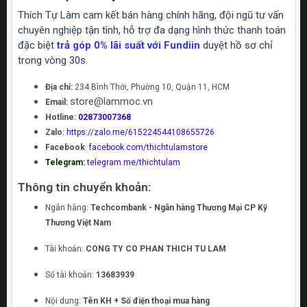
Thích Tự Làm cam kết bán hàng chính hãng, đội ngũ tư vấn
chuyên nghiệp tận tình, hỗ trợ đa dạng hình thức thanh toán
đặc biệt
trả góp 0% lãi suất với Fundiin
duyệt hồ sơ chỉ
trong vòng 30s.
Địa chỉ:
234 Bình Thới, Phường 10, Quận 11, HCM
store@lammoc.vn
Email:
Hotline:
02873007368
Zalo:
https://zalo.me/615224544108655726
Facebook
:
facebook.com/thichtulamstore
Telegram:
telegram.me/thichtulam
Thông tin chuyển khoản:
Ngân hàng:
Techcombank - Ngân hàng Thương Mại CP Kỹ
Thương Việt Nam
Tài khoản:
CONG TY CO PHAN THICH TU LAM
Số tài khoản:
13683939
Nội dung:
Tên KH + Số điện thoại mua hàng