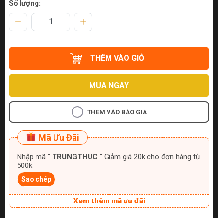
Số lượng:
THÊM VÀO GIỎ
MUA NGAY
THÊM VÀO BÁO GIÁ
Mã Ưu Đãi
Nhập mã "
TRUNGTHUC
" Giảm giá 20k cho đơn hàng từ
500k
Sao chép
Xem thêm mã ưu đãi