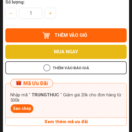
Số lượng:
THÊM VÀO GIỎ
MUA NGAY
THÊM VÀO BÁO GIÁ
Mã Ưu Đãi
Nhập mã "
TRUNGTHUC
" Giảm giá 20k cho đơn hàng từ
500k
Sao chép
Xem thêm mã ưu đãi