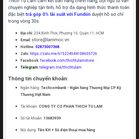
Thích Tự Làm cam kết bán hàng chính hãng, đội ngũ tư vấn
chuyên nghiệp tận tình, hỗ trợ đa dạng hình thức thanh toán
đặc biệt
trả góp 0% lãi suất với Fundiin
duyệt hồ sơ chỉ
trong vòng 30s.
Địa chỉ:
234 Bình Thới, Phường 10, Quận 11, HCM
store@lammoc.vn
Email:
Hotline:
02873007368
Zalo:
https://zalo.me/615224544108655726
Facebook
:
facebook.com/thichtulamstore
Telegram:
telegram.me/thichtulam
Thông tin chuyển khoản:
Ngân hàng:
Techcombank - Ngân hàng Thương Mại CP Kỹ
Thương Việt Nam
Tài khoản:
CONG TY CO PHAN THICH TU LAM
Số tài khoản:
13683939
Nội dung:
Tên KH + Số điện thoại mua hàng