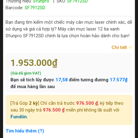
Thương hiệu:
Sfunpro
|
SKU:
SF7912SD
Barcode:
SF7912SD
Bạn đang tìm kiếm một chiếc máy cân mực laser chính xác, dễ
sử dụng và giá cả hợp lý? Máy cân mực laser 12 tia xanh
Sfunpro SF7912SD chính là lựa chọn hoàn hảo dành cho bạn!
Chi tiết
1.953.000₫
(Giá đã gồm VAT)
Bạn sẽ tích lũy được
17,58
điểm tương đương
17.577₫
để mua hàng lần sau
[Trả Góp
2 kỳ
] Chỉ cần trả trước
976.500 ₫
, kỳ tiếp theo
sau 30 ngày trả
976.500 ₫
miễn phí không lãi suất với
Fundiin.
Tìm hiểu thêm (?)