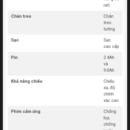
nét
Chân treo
Chân
treo
tường
Sạc
Sạc
cao cấp
Pin
2.4Ah
và
9.0Ah
Khả năng chiếu
Chiếu
xa, độ
chính
xác cao
Phím cảm ứng
Chống
bụi,
chống