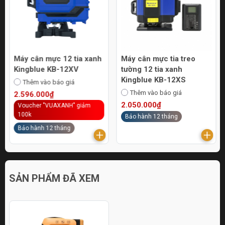
Máy cân mực 12 tia xanh
Máy cân mực tia treo
Kingblue KB-12XV
tường 12 tia xanh
Kingblue KB-12XS
Thêm vào báo giá
Thêm vào báo giá
2.596.000₫
2.050.000₫
Voucher "VUAXANH" giảm
100k
Bảo hành 12 tháng
Bảo hành 12 tháng
SẢN PHẨM ĐÃ XEM