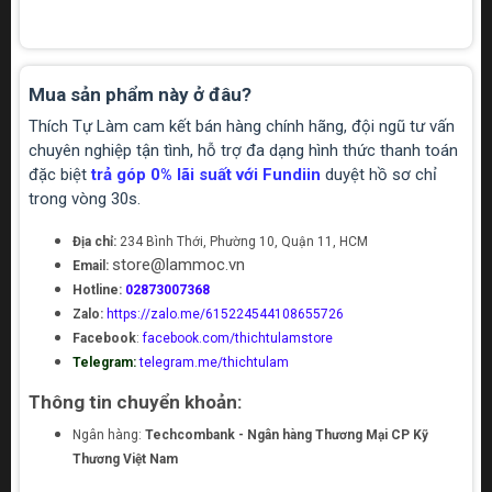
Mua sản phẩm này ở đâu?
Thích Tự Làm cam kết bán hàng chính hãng, đội ngũ tư vấn
chuyên nghiệp tận tình, hỗ trợ đa dạng hình thức thanh toán
đặc biệt
trả góp 0% lãi suất với Fundiin
duyệt hồ sơ chỉ
trong vòng 30s.
Địa chỉ:
234 Bình Thới, Phường 10, Quận 11, HCM
store@lammoc.vn
Email:
Hotline:
02873007368
Zalo:
https://zalo.me/615224544108655726
Facebook
:
facebook.com/thichtulamstore
Telegram:
telegram.me/thichtulam
Thông tin chuyển khoản:
Ngân hàng:
Techcombank - Ngân hàng Thương Mại CP Kỹ
Thương Việt Nam