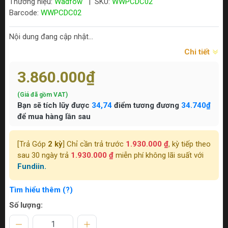
Thương hiệu:
Wadfow
|
SKU:
WWPCDC02
Barcode:
WWPCDC02
Nội dung đang cập nhật...
Chi tiết
3.860.000₫
(Giá đã gồm VAT)
Bạn sẽ tích lũy được
34,74
điểm tương đương
34.740₫
để mua hàng lần sau
[Trả Góp
2 kỳ
] Chỉ cần trả trước
1.930.000 ₫
, kỳ tiếp theo
sau 30 ngày trả
1.930.000 ₫
miễn phí không lãi suất với
Fundiin.
Tìm hiểu thêm (?)
Số lượng: