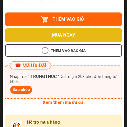
THÊM VÀO GIỎ
MUA NGAY
THÊM VÀO BÁO GIÁ
Mã Ưu Đãi
Nhập mã "
TRUNGTHUC
" Giảm giá 20k cho đơn hàng từ
500k
Sao chép
Xem thêm mã ưu đãi
Hỗ trợ mua hàng