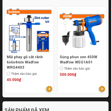
Mũi phay gỗ cắt rãnh
Súng phun sơn 450W
6x6x4mm Wadfow
Wadfow WEG1A01
WRG4403
Thêm vào báo giá
Thêm vào báo giá
500.000₫
45.000₫
SẢN PHẨM ĐÃ XEM