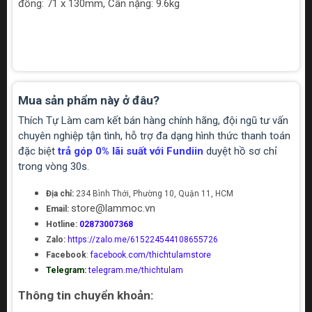
đồng: 71 x 130mm, Cân nặng: 9.6kg
Mua sản phẩm này ở đâu?
Thích Tự Làm cam kết bán hàng chính hãng, đội ngũ tư vấn
chuyên nghiệp tận tình, hỗ trợ đa dạng hình thức thanh toán
đặc biệt
trả góp 0% lãi suất với Fundiin
duyệt hồ sơ chỉ
trong vòng 30s.
Địa chỉ:
234 Bình Thới, Phường 10, Quận 11, HCM
store@lammoc.vn
Email:
Hotline:
02873007368
Zalo:
https://zalo.me/615224544108655726
Facebook
:
facebook.com/thichtulamstore
Telegram:
telegram.me/thichtulam
Thông tin chuyển khoản: