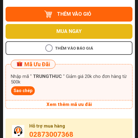
THÊM VÀO GIỎ
MUA NGAY
THÊM VÀO BÁO GIÁ
Mã Ưu Đãi
Nhập mã "
TRUNGTHUC
" Giảm giá 20k cho đơn hàng từ
500k
Sao chép
Xem thêm mã ưu đãi
Hỗ trợ mua hàng
02873007368