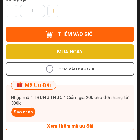
THÊM VÀO GIỎ
MUA NGAY
THÊM VÀO BÁO GIÁ
Mã Ưu Đãi
Nhập mã "
TRUNGTHUC
" Giảm giá 20k cho đơn hàng từ
500k
Sao chép
Xem thêm mã ưu đãi