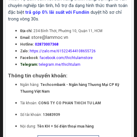
chuyên nghiệp tận tình, hỗ trợ đa dạng hình thức thanh toán
đặc biệt
trả góp 0% lãi suất với Fundiin
duyệt hồ sơ chỉ
trong vòng 30s.
Địa chỉ:
234 Bình Thới, Phường 10, Quận 11, HCM
store@lammoc.vn
Email:
Hotline:
02873007368
Zalo:
https://zalo.me/615224544108655726
Facebook
:
facebook.com/thichtulamstore
Telegram:
telegram.me/thichtulam
Thông tin chuyển khoản:
Ngân hàng:
Techcombank - Ngân hàng Thương Mại CP Kỹ
Thương Việt Nam
Tài khoản:
CONG TY CO PHAN THICH TU LAM
Số tài khoản:
13683939
Nội dung:
Tên KH + Số điện thoại mua hàng