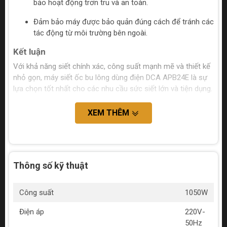
bảo hoạt động trơn tru và an toàn.
Đảm bảo máy được bảo quản đúng cách để tránh các
tác động từ môi trường bên ngoài.
Kết luận
Với khả năng siết chính xác, công suất mạnh mẽ và thiết kế
nhỏ gọn, máy siết ốc bu lông dùng điện DCA APB24E là sự
lựa chọn tốt nhất cho các nhu cầu sức siết lớn và tiện dụng.
XEM THÊM
Thông số kỹ thuật
Công suất
1050W
Điện áp
220V-
50Hz