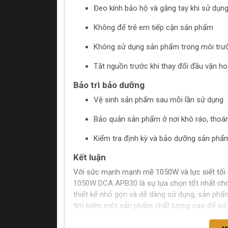
Đeo kính bảo hộ và găng tay khi sử dụn
Không để trẻ em tiếp cận sản phẩm
Không sử dụng sản phẩm trong môi trư
Tắt nguồn trước khi thay đổi đầu vặn ho
Bảo trì bảo dưỡng
Vệ sinh sản phẩm sau mỗi lần sử dụng
Bảo quản sản phẩm ở nơi khô ráo, thoá
Kiểm tra định kỳ và bảo dưỡng sản ph
Kết luận
Với sức mạnh mạnh mẽ 1050W và lực siết tối 
1050W DCA APB30 là sự lựa chọn tốt nhất cho
thiết kế nhỏ gọn và dễ dàng sử dụng, sản phẩ
tìm kiếm một sản phẩm chất lượng cao để sử 