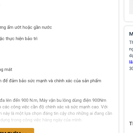
g
ờng ẩm ướt hoặc gần nước
M
ặc thực hiện bảo trì
T
ng
d
lã
3
ng mát
ẩm để đảm bảo sức mạnh và chính xác của sản phẩm
đa lên đến 900 N.m, Máy vặn bu lông dùng điện 900Nm
 các công việc cần độ chính xác và sức mạnh cao. Với
m này là một lựa chọn đáng tin cậy cho những ai đang cần
dụng trong công việc hàng ngày của mình.
T