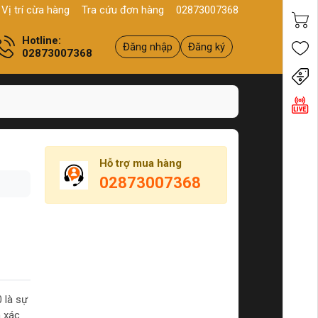
Sản phẩm
Chính hãng - Chất lượng
Yên tâm mua hàng
Xuất VAT
Vị trí cừa hàng
Tra cứu đơn hàng
02873007368
Hotline:
Đăng nhập
Đăng ký
02873007368
Tiến
Hỗ trợ mua hàng
02873007368
 là sự
 xác