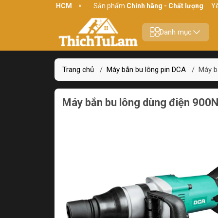
, P10, Q11, HCM
Sản phẩm
Chính hãng - Chất lượng
Yên tâm 
Danh mục
Trang chủ
/
Máy bắn bu lông pin DCA
/
Máy b
Máy bắn bu lông dùng điện 9