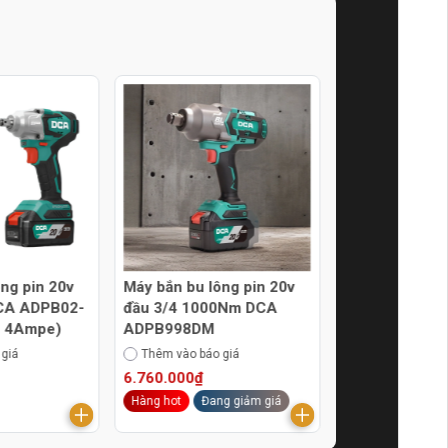
ng pin 20v
Thân máy bắn bu lông pin
Thân máy bắn 
0Nm DCA
20v đầu 3/4 1000Nm DCA
20V lực 698
ADPB998Z
DCA ADPB69
 giá
Thêm vào báo giá
Thêm vào báo g
5.250.000₫
1.660.000₫
g giảm giá
Hàng hot
Đang