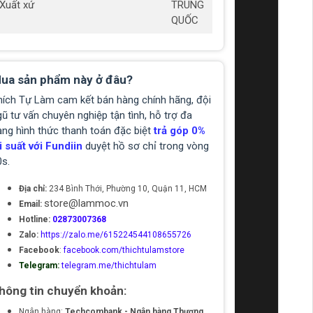
Xuất xứ
TRUNG
QUỐC
ua sản phẩm này ở đâu?
hích Tự Làm cam kết bán hàng chính hãng, đội
ũ tư vấn chuyên nghiệp tận tình, hỗ trợ đa
ạng hình thức thanh toán đặc biệt
trả góp 0%
i suất với Fundiin
duyệt hồ sơ chỉ trong vòng
0s.
Địa chỉ:
234 Bình Thới, Phường 10, Quận 11, HCM
store@lammoc.vn
Email:
Hotline:
02873007368
Zalo:
https://zalo.me/615224544108655726
Facebook
:
facebook.com/thichtulamstore
Telegram:
telegram.me/thichtulam
hông tin chuyển khoản:
Ngân hàng:
Techcombank - Ngân hàng Thương