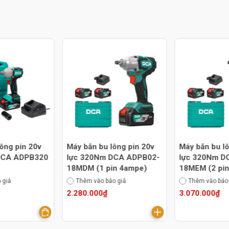
ông pin 20v
Máy bắn bu lông pin 20v
Máy bắn bu lô
DCA ADPB02-
lực 320Nm DCA ADPB02-
đầu 3/4 100
in 4ampe)
18MEM (2 pin 4Ampe)
ADPB998DM
o giá
Thêm vào báo giá
Thêm vào báo
3.070.000₫
6.760.000₫
Hàng hot
Đan