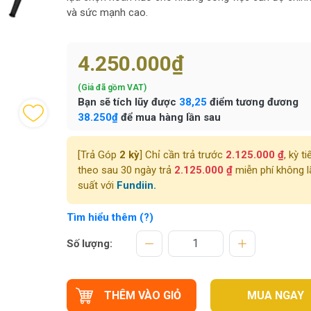
và sức mạnh cao.
4.250.000₫
(Giá đã gồm VAT)
Bạn sẽ tích lũy được
38,25
điểm tương đương
38.250₫
để mua hàng lần sau
[Trả Góp
2 kỳ
] Chỉ cần trả trước
2.125.000 ₫
, kỳ ti
theo sau 30 ngày trả
2.125.000 ₫
miễn phí không l
suất với
Fundiin.
Tìm hiểu thêm (?)
Số lượng:
THÊM VÀO GIỎ
MUA NGAY