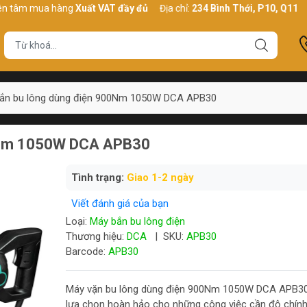
mua hàng
Xuất VAT đầy đủ
Địa chỉ:
234 Bình Thới, P10, Q11, HCM
ắn bu lông dùng điện 900Nm 1050W DCA APB30
00Nm 1050W DCA APB30
Tình trạng:
Giao 1-2 ngày
Viết đánh giá của bạn
Loại:
Máy bắn bu lông điện
Thương hiệu:
DCA
|
SKU:
APB30
Barcode:
APB30
Máy vặn bu lông dùng điện 900Nm 1050W DCA APB30
lựa chọn hoàn hảo cho những công việc cần độ chính