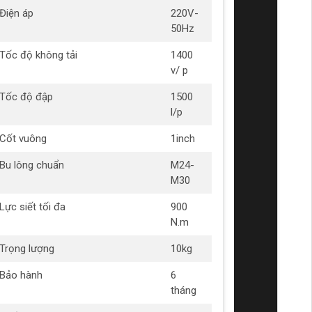
Điện áp
220V-
50Hz
Tốc độ không tải
1400
v/ p
Tốc độ đập
1500
l/p
Cốt vuông
1inch
Bu lông chuẩn
M24-
M30
Lực siết tối đa
900
N.m
Trọng lượng
10kg
Bảo hành
6
tháng