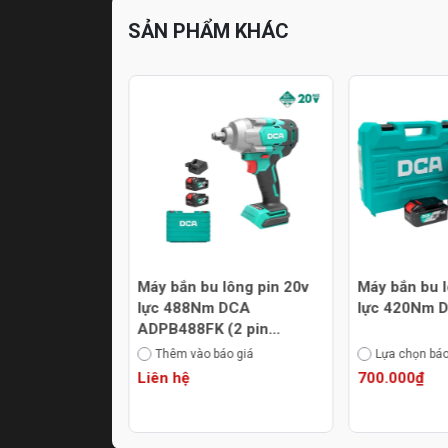
SẢN PHẨM KHÁC
lông pin 20v
Máy bắn bu lông pin 20v
Máy bắn bu l
 DCA
lực 420Nm DCA ADPB320
lực 320Nm 
(2 pin
18MDM (1 p
áo giá
Lựa chọn báo giá
Thêm vào bá
700.000₫
2.280.000₫