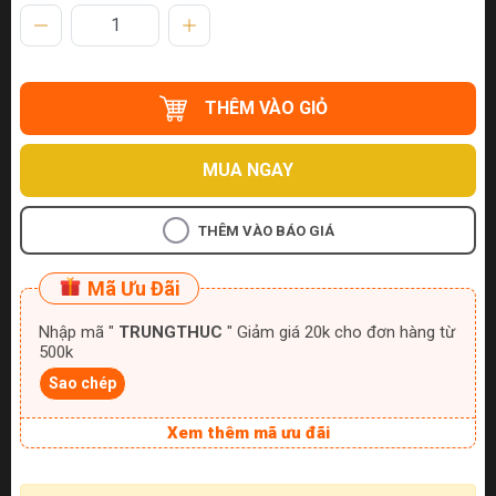
THÊM VÀO GIỎ
MUA NGAY
THÊM VÀO BÁO GIÁ
Mã Ưu Đãi
Nhập mã "
TRUNGTHUC
" Giảm giá 20k cho đơn hàng từ
500k
Sao chép
Xem thêm mã ưu đãi