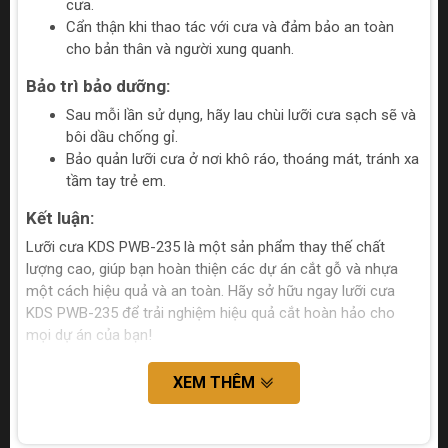
cưa.
Cẩn thận khi thao tác với cưa và đảm bảo an toàn
cho bản thân và người xung quanh.
Bảo trì bảo dưỡng:
Sau mỗi lần sử dụng, hãy lau chùi lưỡi cưa sạch sẽ và
bôi dầu chống gỉ.
Bảo quản lưỡi cưa ở nơi khô ráo, thoáng mát, tránh xa
tầm tay trẻ em.
Kết luận:
Lưỡi cưa KDS PWB-235 là một sản phẩm thay thế chất
lượng cao, giúp bạn hoàn thiện các dự án cắt gỗ và nhựa
một cách hiệu quả và an toàn. Hãy sở hữu ngay lưỡi cưa
KDS PWB-235 để trải nghiệm hiệu quả cắt hoàn hảo cho
mọi dự án của bạn!
XEM THÊM