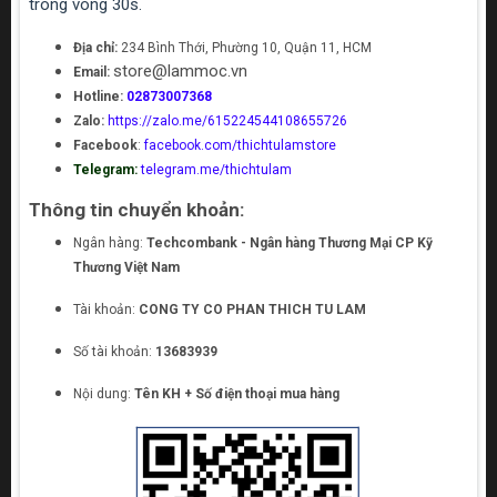
trong vòng 30s.
Địa chỉ:
234 Bình Thới, Phường 10, Quận 11, HCM
store@lammoc.vn
Email:
Hotline:
02873007368
Zalo:
https://zalo.me/615224544108655726
Facebook
:
facebook.com/thichtulamstore
Telegram:
telegram.me/thichtulam
Thông tin chuyển khoản:
Ngân hàng:
Techcombank - Ngân hàng Thương Mại CP Kỹ
Thương Việt Nam
Tài khoản:
CONG TY CO PHAN THICH TU LAM
Số tài khoản:
13683939
Nội dung:
Tên KH + Số điện thoại mua hàng