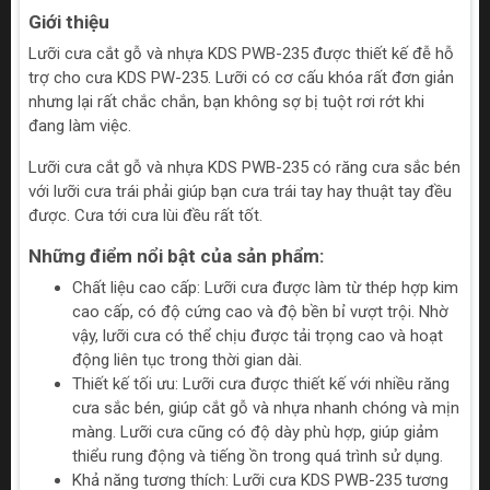
Giới thiệu
Lưỡi cưa cắt gỗ và nhựa KDS PWB-235 được thiết kế đễ hỗ
trợ cho cưa KDS PW-235. Lưỡi có cơ cấu khóa rất đơn giản
nhưng lại rất chắc chắn, bạn không sợ bị tuột rơi rớt khi
đang làm việc.
Lưỡi cưa cắt gỗ và nhựa KDS PWB-235 có răng cưa sắc bén
với lưỡi cưa trái phải giúp bạn cưa trái tay hay thuật tay đều
được. Cưa tới cưa lùi đều rất tốt.
Những điểm nổi bật của sản phẩm:
Chất liệu cao cấp: Lưỡi cưa được làm từ thép hợp kim
cao cấp, có độ cứng cao và độ bền bỉ vượt trội. Nhờ
vậy, lưỡi cưa có thể chịu được tải trọng cao và hoạt
động liên tục trong thời gian dài.
Thiết kế tối ưu: Lưỡi cưa được thiết kế với nhiều răng
cưa sắc bén, giúp cắt gỗ và nhựa nhanh chóng và mịn
màng. Lưỡi cưa cũng có độ dày phù hợp, giúp giảm
thiểu rung động và tiếng ồn trong quá trình sử dụng.
Khả năng tương thích: Lưỡi cưa KDS PWB-235 tương