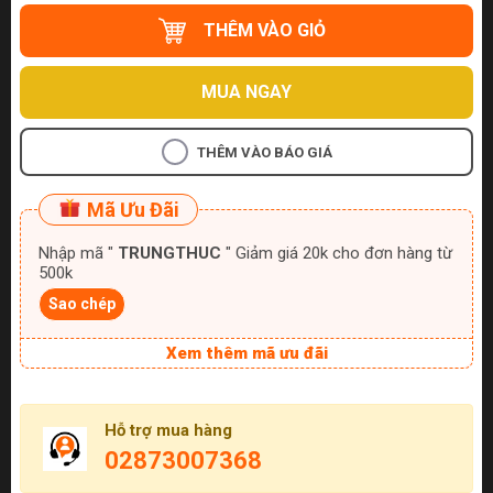
THÊM VÀO GIỎ
MUA NGAY
THÊM VÀO BÁO GIÁ
Mã Ưu Đãi
Nhập mã "
TRUNGTHUC
" Giảm giá 20k cho đơn hàng từ
500k
Sao chép
Xem thêm mã ưu đãi
Hỗ trợ mua hàng
02873007368