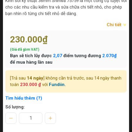
Kính soi kỹ thuật 36mm Shinwa 75759 là một công cụ tuyệt vời
cho các nhu cầu kiểm tra và sửa chữa chi tiết nhỏ, cho phép
bạn nhìn rõ từng chi tiết nhỏ dễ dàng.
Chi tiết
230.000₫
(Giá đã gồm VAT)
Bạn sẽ tích lũy được
2,07
điểm tương đương
2.070₫
để mua hàng lần sau
[Trả sau
14 ngày
] không cần trả trước, sau 14 ngày thanh
toán
230.000 ₫
với
Fundiin.
Tìm hiểu thêm (?)
Số lượng: