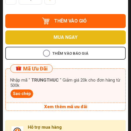
THÊM VÀO GIỎ
MUA NGAY
THÊM VÀO BÁO GIÁ
Mã Ưu Đãi
Nhập mã "
TRUNGTHUC
" Giảm giá 20k cho đơn hàng từ
500k
Sao chép
Xem thêm mã ưu đãi
Hỗ trợ mua hàng