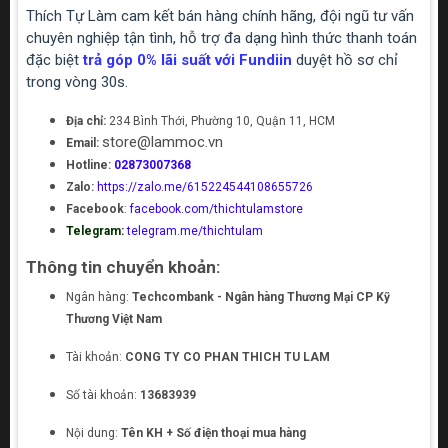
Thích Tự Làm cam kết bán hàng chính hãng, đội ngũ tư vấn
chuyên nghiệp tận tình, hỗ trợ đa dạng hình thức thanh toán
đặc biệt
trả góp 0% lãi suất với Fundiin
duyệt hồ sơ chỉ
trong vòng 30s.
Địa chỉ:
234 Bình Thới, Phường 10, Quận 11, HCM
store@lammoc.vn
Email:
Hotline:
02873007368
Zalo:
https://zalo.me/615224544108655726
Facebook
:
facebook.com/thichtulamstore
Telegram:
telegram.me/thichtulam
Thông tin chuyển khoản:
Ngân hàng:
Techcombank - Ngân hàng Thương Mại CP Kỹ
Thương Việt Nam
Tài khoản:
CONG TY CO PHAN THICH TU LAM
Số tài khoản:
13683939
Nội dung:
Tên KH + Số điện thoại mua hàng