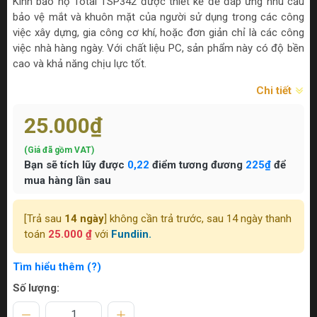
Kính bảo hộ Total TSP342 được thiết kế để đáp ứng nhu cầu
bảo vệ mắt và khuôn mặt của người sử dụng trong các công
việc xây dựng, gia công cơ khí, hoặc đơn giản chỉ là các công
việc nhà hàng ngày. Với chất liệu PC, sản phẩm này có độ bền
cao và khả năng chịu lực tốt.
Chi tiết
25.000₫
(Giá đã gồm VAT)
Bạn sẽ tích lũy được
0,22
điểm tương đương
225₫
để
mua hàng lần sau
[Trả sau
14 ngày
] không cần trả trước, sau 14 ngày thanh
toán
25.000 ₫
với
Fundiin.
Tìm hiểu thêm (?)
Số lượng: