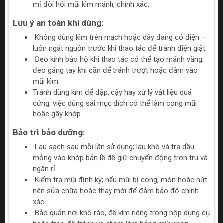
mỉ đòi hỏi mũi kìm mảnh, chính xác.
Lưu ý an toàn khi dùng:
Không dùng kìm trên mạch hoặc dây đang có điện —
luôn ngắt nguồn trước khi thao tác để tránh điện giật.
Đeo kính bảo hộ khi thao tác có thể tạo mảnh văng;
đeo găng tay khi cần để tránh trượt hoặc đâm vào
mũi kìm.
Tránh dùng kìm để đập, cậy hay xử lý vật liệu quá
cứng; việc dùng sai mục đích có thể làm cong mũi
hoặc gãy khớp.
Bảo trì bảo dưỡng:
Lau sạch sau mỗi lần sử dụng; lau khô và tra dầu
mỏng vào khớp bản lề để giữ chuyển động trơn tru và
ngăn rỉ.
Kiểm tra mũi định kỳ; nếu mũi bị cong, mòn hoặc nứt
nên sửa chữa hoặc thay mới để đảm bảo độ chính
xác.
Bảo quản nơi khô ráo, để kìm riêng trong hộp dụng cụ