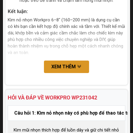
hoặc treo để tránh va chạm làm hỏng mũi nhọn.
Kết luận:
Kìm nỏ nhọn Workpro 6–8" (160–200 mm) là dụng cụ cần
có khi bạn cần kết hợp độ chính xác và tầm với. Thiết kế mũi
dài, khớp bền và cảm giác cầm chắc làm cho chiếc kìm này
phù hợp cho nhiều công việc chuyên nghiệp và DIY, giúp
hoàn thành nhiệm vụ trong chỗ hẹp một cách nhanh chóng
và an toàn.
XEM THÊM
HỎI VÀ ĐÁP VỀ WORKPRO
WP231042
Câu hỏi 1: Kìm nỏ nhọn này có phù hợp để thao tác tr
Kìm mũi nhọn thích hợp để luồn dây và giữ chi tiết nhỏ