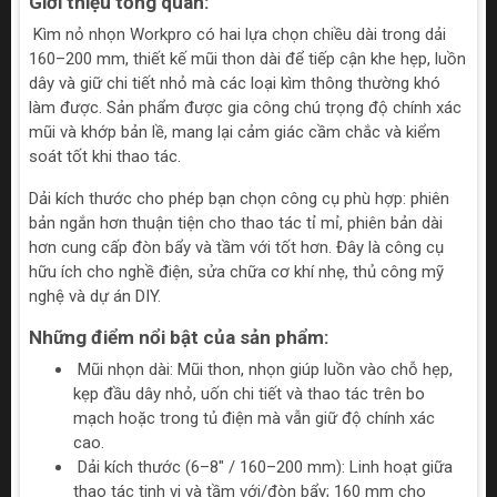
Giới thiệu tổng quan:
Kìm nỏ nhọn Workpro có hai lựa chọn chiều dài trong dải
160–200 mm, thiết kế mũi thon dài để tiếp cận khe hẹp, luồn
dây và giữ chi tiết nhỏ mà các loại kìm thông thường khó
làm được. Sản phẩm được gia công chú trọng độ chính xác
mũi và khớp bản lề, mang lại cảm giác cầm chắc và kiểm
soát tốt khi thao tác.
Dải kích thước cho phép bạn chọn công cụ phù hợp: phiên
bản ngắn hơn thuận tiện cho thao tác tỉ mỉ, phiên bản dài
hơn cung cấp đòn bẩy và tầm với tốt hơn. Đây là công cụ
hữu ích cho nghề điện, sửa chữa cơ khí nhẹ, thủ công mỹ
nghệ và dự án DIY.
Những điểm nổi bật của sản phẩm:
Mũi nhọn dài: Mũi thon, nhọn giúp luồn vào chỗ hẹp,
kẹp đầu dây nhỏ, uốn chi tiết và thao tác trên bo
mạch hoặc trong tủ điện mà vẫn giữ độ chính xác
cao.
Dải kích thước (6–8" / 160–200 mm): Linh hoạt giữa
thao tác tinh vi và tầm với/đòn bẩy; 160 mm cho