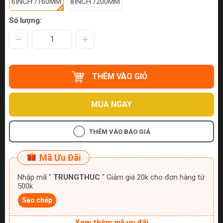
6INCH /160MM
8INCH /200MM
Số lượng:
THÊM VÀO GIỎ
MUA NGAY
THÊM VÀO BÁO GIÁ
Mã Ưu Đãi
Nhập mã "
TRUNGTHUC
" Giảm giá 20k cho đơn hàng từ
500k
Sao chép
Xem thêm mã ưu đãi