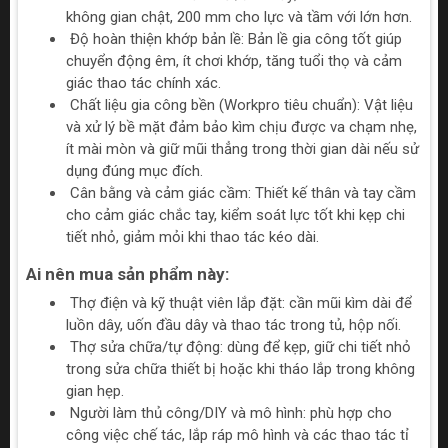
không gian chật, 200 mm cho lực và tầm với lớn hơn.
Độ hoàn thiện khớp bản lề: Bản lề gia công tốt giúp
chuyển động êm, ít chơi khớp, tăng tuổi thọ và cảm
giác thao tác chính xác.
Chất liệu gia công bền (Workpro tiêu chuẩn): Vật liệu
và xử lý bề mặt đảm bảo kìm chịu được va chạm nhẹ,
ít mài mòn và giữ mũi thẳng trong thời gian dài nếu sử
dụng đúng mục đích.
Cân bằng và cảm giác cầm: Thiết kế thân và tay cầm
cho cảm giác chắc tay, kiểm soát lực tốt khi kẹp chi
tiết nhỏ, giảm mỏi khi thao tác kéo dài.
Ai nên mua sản phẩm này:
Thợ điện và kỹ thuật viên lắp đặt: cần mũi kìm dài để
luồn dây, uốn đầu dây và thao tác trong tủ, hộp nối.
Thợ sửa chữa/tự động: dùng để kẹp, giữ chi tiết nhỏ
trong sửa chữa thiết bị hoặc khi tháo lắp trong không
gian hẹp.
Người làm thủ công/DIY và mô hình: phù hợp cho
công việc chế tác, lắp ráp mô hình và các thao tác tỉ