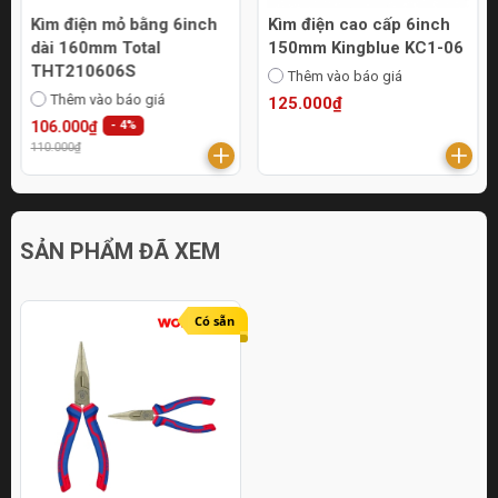
Kìm điện mỏ bằng 6inch
Kìm điện cao cấp 6inch
dài 160mm Total
150mm Kingblue KC1-06
THT210606S
Thêm vào báo giá
Thêm vào báo giá
125.000₫
106.000₫
- 4%
110.000₫
SẢN PHẨM ĐÃ XEM
Có sẵn