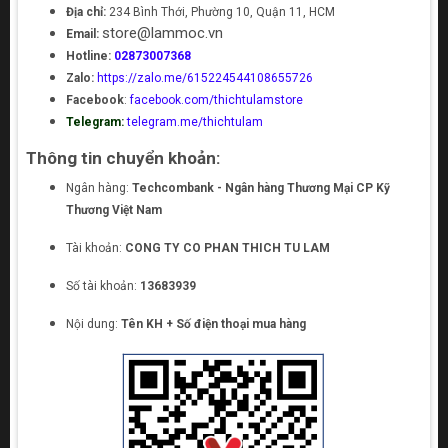
Địa chỉ:
234 Bình Thới, Phường 10, Quận 11, HCM
store@lammoc.vn
Email:
Hotline:
02873007368
Zalo:
https://zalo.me/615224544108655726
Facebook
:
facebook.com/thichtulamstore
Telegram:
telegram.me/thichtulam
Thông tin chuyển khoản:
Ngân hàng:
Techcombank - Ngân hàng Thương Mại CP Kỹ
Thương Việt Nam
Tài khoản:
CONG TY CO PHAN THICH TU LAM
Số tài khoản:
13683939
Nội dung:
Tên KH + Số điện thoại mua hàng