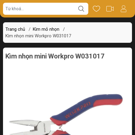
Giá bán
Miêu tả
Thông số
Review
Trang chủ
/
Kìm mỏ nhọn
/
Kìm nhọn mini Workpro W031017
Kìm nhọn mini Workpro W031017