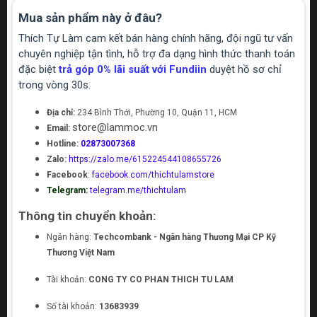
Mua sản phẩm này ở đâu?
Thích Tự Làm cam kết bán hàng chính hãng, đội ngũ tư vấn
chuyên nghiệp tận tình, hỗ trợ đa dạng hình thức thanh toán
đặc biệt
trả góp 0% lãi suất với Fundiin
duyệt hồ sơ chỉ
trong vòng 30s.
Địa chỉ:
234 Bình Thới, Phường 10, Quận 11, HCM
store@lammoc.vn
Email:
Hotline:
02873007368
Zalo:
https://zalo.me/615224544108655726
Facebook
:
facebook.com/thichtulamstore
Telegram:
telegram.me/thichtulam
Thông tin chuyển khoản:
Ngân hàng:
Techcombank - Ngân hàng Thương Mại CP Kỹ
Thương Việt Nam
Tài khoản:
CONG TY CO PHAN THICH TU LAM
Số tài khoản:
13683939