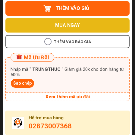
THÊM VÀO GIỎ
MUA NGAY
THÊM VÀO BÁO GIÁ
Mã Ưu Đãi
Nhập mã "
TRUNGTHUC
" Giảm giá 20k cho đơn hàng từ
500k
Sao chép
Xem thêm mã ưu đãi
Hỗ trợ mua hàng
02873007368