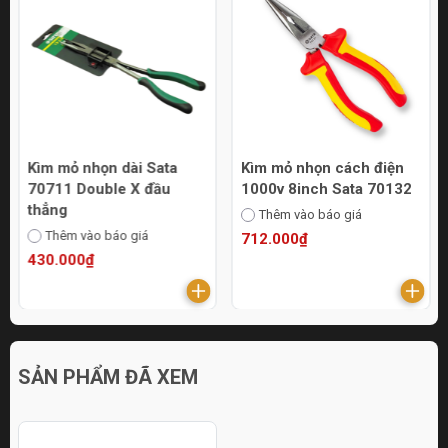
Kìm mỏ nhọn dài Sata
Kìm mỏ nhọn cách điện
70711 Double X đầu
1000v 8inch Sata 70132
thẳng
Thêm vào báo giá
Thêm vào báo giá
712.000₫
430.000₫
SẢN PHẨM ĐÃ XEM