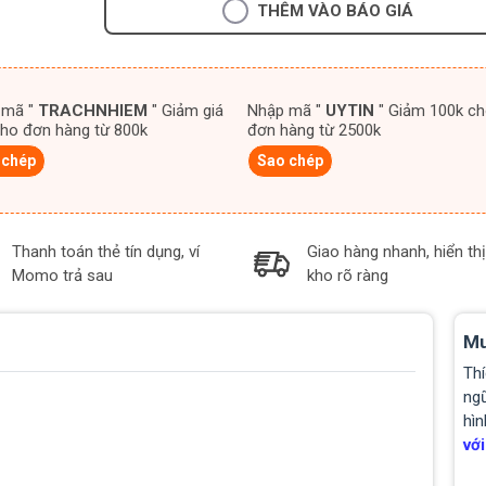
THÊM VÀO BÁO GIÁ
 mã "
TRACHNHIEM
" Giảm giá
Nhập mã "
UYTIN
" Giảm 100k cho
ho đơn hàng từ 800k
đơn hàng từ 2500k
 chép
Sao chép
Thanh toán thẻ tín dụng, ví
Giao hàng nhanh, hiển thị
Momo trả sau
kho rõ ràng
Mu
Thí
ngũ
hìn
với