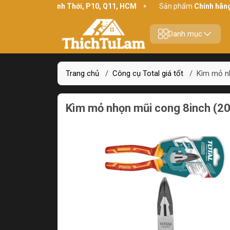
 chỉ:
234 Bình Thới, P10, Q11, HCM
Sản phẩm
Chính hãng - Chấ
Danh mục
Trang chủ
/
Công cụ Total giá tốt
/
Kìm mỏ n
Kìm mỏ nhọn mũi cong 8inch (2