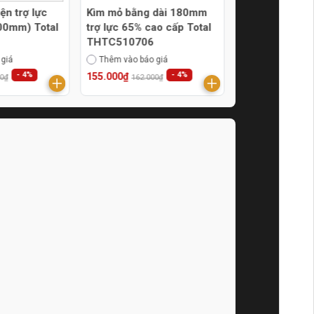
ện trợ lực
Kìm mỏ bằng dài 180mm
Kìm mỏ nhọn c
00mm) Total
trợ lực 65% cao cấp Total
lực 65% 8,5inc
THTC510706
215mm Total
THTC520806
 giá
Thêm vào báo giá
Thêm vào báo g
- 4%
- 4%
155.000₫
166.000₫
00₫
162.000₫
172.000