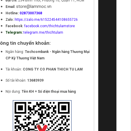
Địa chỉ:
234 Bình Thới, Phường 10, Quận 11, HCM
store@lammoc.vn
Email:
Hotline:
02873007368
Zalo:
https://zalo.me/615224544108655726
Facebook
:
facebook.com/thichtulamstore
Telegram:
telegram.me/thichtulam
ông tin chuyển khoản:
Ngân hàng:
Techcombank - Ngân hàng Thương Mại
CP Kỹ Thương Việt Nam
Tài khoản:
CONG TY CO PHAN THICH TU LAM
Số tài khoản:
13683939
Nội dung:
Tên KH + Số điện thoại mua hàng