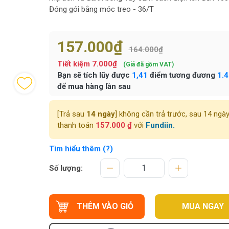
Đóng gói bằng móc treo - 36/T
157.000₫
164.000₫
Tiết kiệm
7.000₫
(Giá đã gồm VAT)
Bạn sẽ tích lũy được
1,41
điểm tương đương
1.
để mua hàng lần sau
[Trả sau
14 ngày
] không cần trả trước, sau 14 ngà
thanh toán
157.000 ₫
với
Fundiin.
Tìm hiểu thêm (?)
Số lượng:
THÊM VÀO GIỎ
MUA NGAY