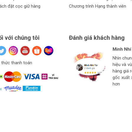
ách đặt cọc giữ hàng
Chương trình Hạng thành viên
ối với chúng tôi
Đánh giá khách hàng
Minh Nhí
Đinh Xuâ
tuan anh
Hiệu Ngu
Nhìn chu
Hàng ở thí
Giá mềm v
thức thanh toán
hiệu và v
Ngon bổ r
cho thợ t
hàng
hàng giá 
strore l
gốc xuất 
hơn