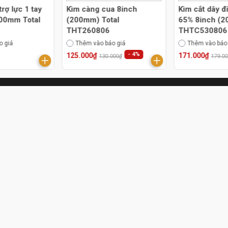
trợ lực 1 tay
Kìm càng cua 8inch
Kìm cắt dây đi
00mm Total
(200mm) Total
65% 8inch (2
THT260806
THTC530806
o giá
Thêm vào báo giá
Thêm vào báo
- 4%
125.000₫
171.000₫
130.000₫
179.0