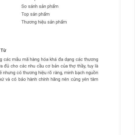
So sánh sản phẩm
Top sản phẩm
Thương hiệu sản phẩm
 Từ
n Phong
 tran huynh
yễn
ng các mẫu mã hàng hóa khá đa dạng các thương
ch tự làm hàng chất lượng giá sinh viên, thich hợp
ừa túi tiền, số lượng hàng ít, thường phải đợi đặt
ừa đủ cho các nhu cầu cơ bản của thợ thầy, tuy là
ẻ
hầy đi làm hằng ngày.. còn cao cấp ghé>>>>>>>>
rẻ nhưng có thương hiệu rõ ràng, minh bạch nguồn
àm mộc >>>>>>>>
xứ và có bảo hành chính hãng nên củng yên tâm