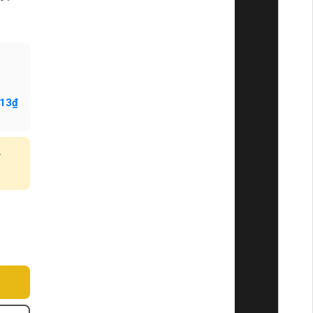
413₫
y