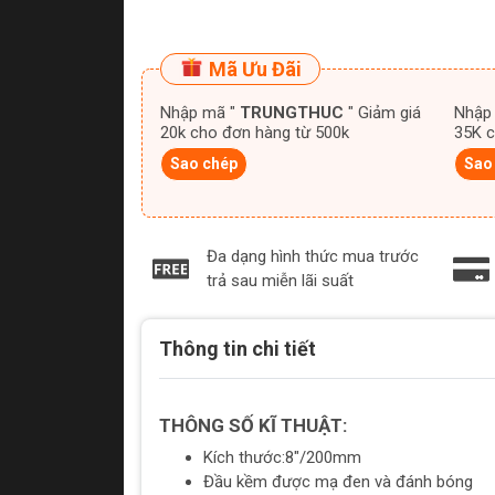
Mã Ưu Đãi
Nhập mã "
TRUNGTHUC
" Giảm giá
Nhập
20k cho đơn hàng từ 500k
35K c
Sao chép
Sao
Đa dạng hình thức mua trước
trả sau miễn lãi suất
Thông tin chi tiết
THÔNG SỐ KĨ THUẬT:
Kích thước:8"/200mm
Đầu kềm được mạ đen và đánh bóng