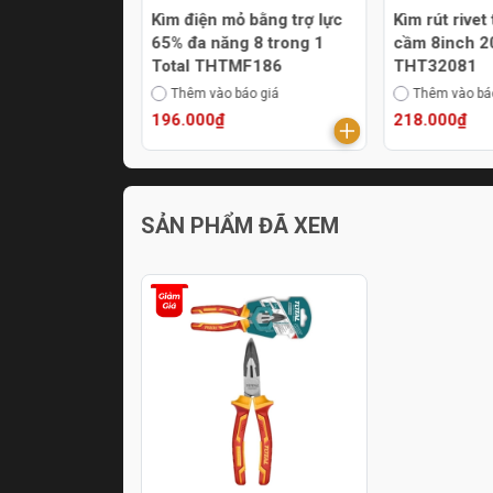
 trợ lực 65%
Kìm điện mỏ bằng trợ lực
Kìm rút rivet 
mm) Total
65% đa năng 8 trong 1
cầm 8inch 2
06
Total THTMF186
THT32081
áo giá
Thêm vào báo giá
Thêm vào bá
- 4%
196.000₫
218.000₫
.000₫
SẢN PHẨM ĐÃ XEM