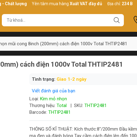
t lượng
Yên tâm mua hàng
Xuất VAT đầy đủ
Địa chỉ:
234 Bình Thới
họn mũi cong 8inch (200mm) cách điện 1000v Total THTIP2481
00mm) cách điện 1000v Total THTIP2481
Tình trạng:
Giao 1-2 ngày
Viết đánh giá của bạn
Loại:
Kìm mỏ nhọn
Thương hiệu:
Total
|
SKU:
THTIP2481
Barcode:
THTIP2481
THÔNG SỐ KĨ THUẬT: Kích thước:8"/200mm Đầu kề
mạ đen và đánh bóng Tay cầm cách điện lên đến 10