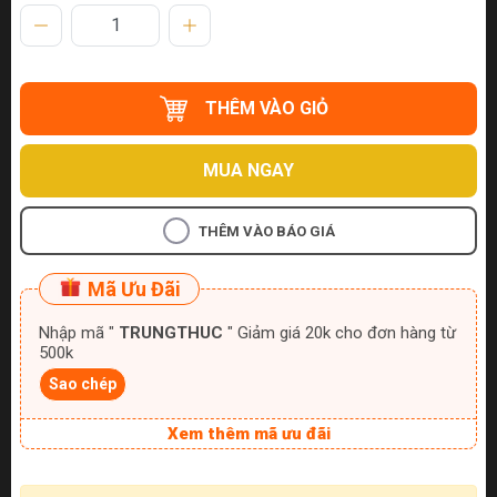
THÊM VÀO GIỎ
MUA NGAY
THÊM VÀO BÁO GIÁ
Mã Ưu Đãi
Nhập mã "
TRUNGTHUC
" Giảm giá 20k cho đơn hàng từ
500k
Sao chép
Xem thêm mã ưu đãi