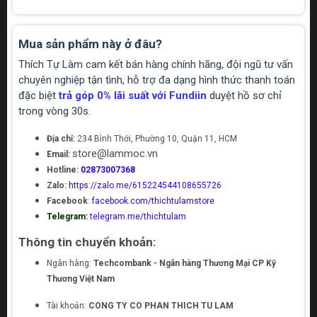
Mua sản phẩm này ở đâu?
Thích Tự Làm cam kết bán hàng chính hãng, đội ngũ tư vấn
chuyên nghiệp tận tình, hỗ trợ đa dạng hình thức thanh toán
đặc biệt
trả góp 0% lãi suất với Fundiin
duyệt hồ sơ chỉ
trong vòng 30s.
Địa chỉ:
234 Bình Thới, Phường 10, Quận 11, HCM
store@lammoc.vn
Email:
Hotline:
02873007368
Zalo:
https://zalo.me/615224544108655726
Facebook
:
facebook.com/thichtulamstore
Telegram:
telegram.me/thichtulam
Thông tin chuyển khoản:
Ngân hàng:
Techcombank - Ngân hàng Thương Mại CP Kỹ
Thương Việt Nam
Tài khoản:
CONG TY CO PHAN THICH TU LAM