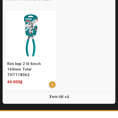
Kìm kẹp 2 lỗ 6inch
160mm Total
THT118062
44.000₫
Xem tất cả