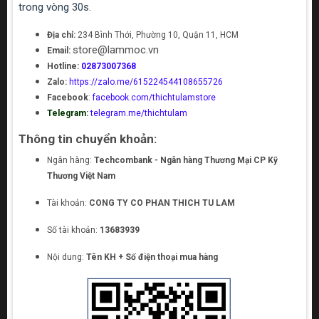
trong vòng 30s.
Địa chỉ:
234 Bình Thới, Phường 10, Quận 11, HCM
store@lammoc.vn
Email:
Hotline:
02873007368
Zalo:
https://zalo.me/615224544108655726
Facebook
:
facebook.com/thichtulamstore
Telegram:
telegram.me/thichtulam
Thông tin chuyển khoản:
Ngân hàng:
Techcombank - Ngân hàng Thương Mại CP Kỹ
Thương Việt Nam
Tài khoản:
CONG TY CO PHAN THICH TU LAM
Số tài khoản:
13683939
Nội dung:
Tên KH + Số điện thoại mua hàng