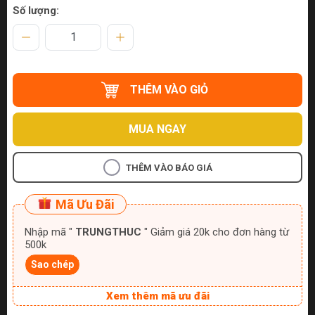
Số lượng:
THÊM VÀO GIỎ
MUA NGAY
THÊM VÀO BÁO GIÁ
Mã Ưu Đãi
Nhập mã "
TRUNGTHUC
" Giảm giá 20k cho đơn hàng từ
500k
Sao chép
Xem thêm mã ưu đãi