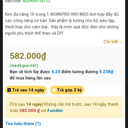
Barcode:
820909716112
Kìm đa năng 10 trong 1 WORKPRO W014005 tích hợp đầy đủ
các công năng cơ bản. Sản phẩm lý tưởng cho bộ siêu tập,
thích hợp cho cắm trại… Đây là món quà độc đáo cho những
người yêu thích thể thao và DIY.
Chi tiết
582.000₫
(Giá đã gồm VAT)
Bạn sẽ tích lũy được
5,24
điểm tương đương
5.238₫
để mua hàng lần sau
Trả sau 14 ngày
Trả góp 2 kỳ
[Trả sau
14 ngày
] Không cần trả trước, sau 14 ngày thanh
toán
582.000 ₫
với
Fundiin.
Tìm hiểu thêm (?)