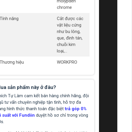
molypden
chrome
Tính năng
Cắt được các
vật liệu cứng
như bu lông,
que, đinh tán,
chuỗi kim
loại,...
Thương hiệu
WORKPRO
ua sản phẩm này ở đâu?
hích Tự Làm cam kết bán hàng chính hãng, đội
ũ tư vấn chuyên nghiệp tận tình, hỗ trợ đa
ạng hình thức thanh toán đặc biệt
trả góp 0%
i suất với Fundiin
duyệt hồ sơ chỉ trong vòng
0s.