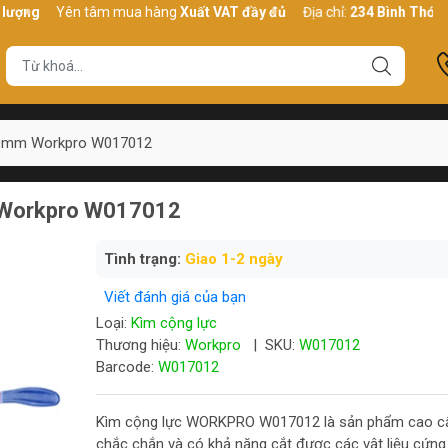
Yên tâm mua hàng
Xuất VAT đầy đủ
Địa chỉ:
234 Bình Thới, P10, 
00mm Workpro W017012
 Workpro W017012
Tình trạng:
Giao 1-2 ngày
Viết đánh giá của bạn
Loại:
Kìm cộng lực
Thương hiệu:
Workpro
|
SKU:
W017012
Barcode:
W017012
Kìm cộng lực WORKPRO W017012 là sản phẩm cao c
chắc chắn và có khả năng cắt được các vật liệu cứng