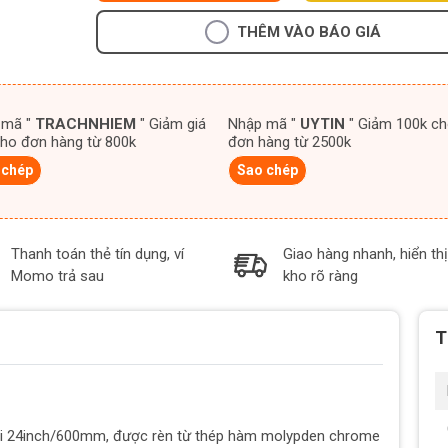
THÊM VÀO BÁO GIÁ
 mã "
TRACHNHIEM
" Giảm giá
Nhập mã "
UYTIN
" Giảm 100k cho
ho đơn hàng từ 800k
đơn hàng từ 2500k
 chép
Sao chép
Thanh toán thẻ tín dụng, ví
Giao hàng nhanh, hiển thị
Momo trả sau
kho rõ ràng
T
i 24inch/600mm, được rèn từ thép hàm molypden chrome