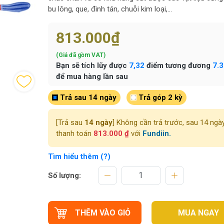
bu lông, que, đinh tán, chuỗi kim loại,...
813.000₫
(Giá đã gồm VAT)
Bạn sẽ tích lũy được
7,32
điểm tương đương
7.
để mua hàng lần sau
Trả sau 14 ngày
Trả góp 2 kỳ
[Trả sau
14 ngày
] Không cần trả trước, sau 14 ngà
thanh toán
813.000 ₫
với
Fundiin.
Tìm hiểu thêm (?)
Số lượng:
THÊM VÀO GIỎ
MUA NGAY