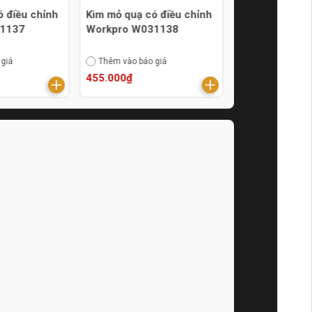
ó điều chỉnh
Kìm mỏ quạ có điều chỉnh
Kìm cắt đầu n
31137
Workpro W031138
7inch Senka 
 giá
Thêm vào báo giá
Thêm vào báo g
455.000₫
182.000₫