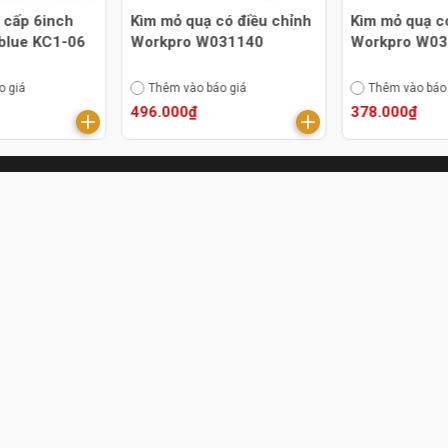
 cấp 6inch
Kìm mỏ quạ có điều chỉnh
Kìm mỏ quạ c
blue KC1-06
Workpro W031140
Workpro W0
o giá
Thêm vào báo giá
Thêm vào báo
496.000₫
378.000₫