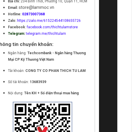
Địa chỉ:
234 Bình Thới, Phường 10, Quận 11, HCM
store@lammoc.vn
Email:
Hotline:
02873007368
Zalo:
https://zalo.me/615224544108655726
Facebook
:
facebook.com/thichtulamstore
Telegram:
telegram.me/thichtulam
hông tin chuyển khoản:
Ngân hàng:
Techcombank - Ngân hàng Thương
Mại CP Kỹ Thương Việt Nam
Tài khoản:
CONG TY CO PHAN THICH TU LAM
Số tài khoản:
13683939
Nội dung:
Tên KH + Số điện thoại mua hàng