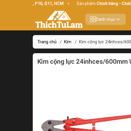
 Bình Thới, P10, Q11, HCM
Sản phẩm
Chính hãng - Chất lượng
Danh mục
Trang chủ
/
Kìm
/
Kìm cộng lực 24inhces/6
Kìm cộng lực 24inhces/600mm