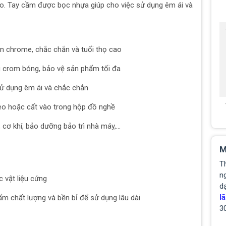
ao. Tay cầm được bọc nhựa giúp cho việc sử dụng êm ái và
n chrome, chắc chắn và tuổi thọ cao
g crom bóng, bảo vệ sản phẩm tối đa
ử dụng êm ái và chắc chắn
eo hoặc cất vào trong hộp đồ nghề
cơ khí, bảo dưỡng bảo trì nhà máy,...
M
T
ng
 vật liệu cứng
d
lã
m chất lượng và bền bỉ để sử dụng lâu dài
3