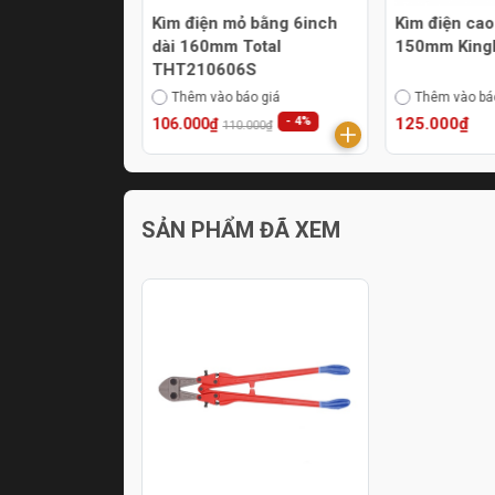
g hợp 7inch
Kìm điện mỏ bằng 6inch
Kìm điện cao
rkin 100107
dài 160mm Total
150mm King
THT210606S
áo giá
Thêm vào báo giá
Thêm vào bá
- 4%
125.000₫
106.000₫
110.000₫
SẢN PHẨM ĐÃ XEM