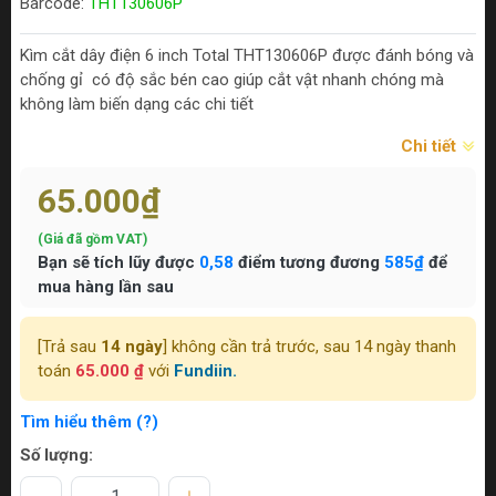
Barcode:
THT130606P
Kìm cắt dây điện 6 inch Total THT130606P được đánh bóng và
chống gỉ có độ sắc bén cao giúp cắt vật nhanh chóng mà
không làm biến dạng các chi tiết
Chi tiết
65.000₫
(Giá đã gồm VAT)
Bạn sẽ tích lũy được
0,58
điểm tương đương
585₫
để
mua hàng lần sau
[Trả sau
14 ngày
] không cần trả trước, sau 14 ngày thanh
toán
65.000 ₫
với
Fundiin.
Tìm hiểu thêm (?)
Số lượng: