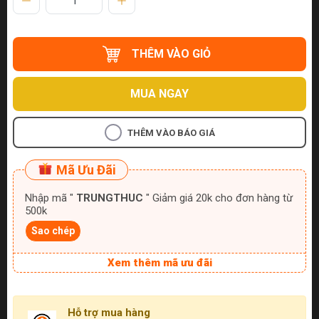
THÊM VÀO GIỎ
MUA NGAY
THÊM VÀO BÁO GIÁ
Mã Ưu Đãi
Nhập mã "
TRUNGTHUC
" Giảm giá 20k cho đơn hàng từ
500k
Sao chép
Xem thêm mã ưu đãi
Hỗ trợ mua hàng