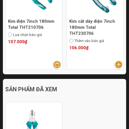
Kìm điện 7inch 180mm
Kìm cắt dây điện 7inch
Total THT210706
180mm Total
THT230706
Lựa chọn báo giá
Thêm vào báo giá
107.000₫
106.000₫
SẢN PHẨM ĐÃ XEM