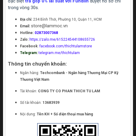
đặc biệt
trả góp 0% lãi suất với Fundiin
duyệt hồ sơ chỉ
trong vòng 30s.
Địa chỉ:
234 Bình Thới, Phường 10, Quận 11, HCM
store@lammoc.vn
Email:
Hotline:
02873007368
Zalo:
https://zalo.me/615224544108655726
Facebook
:
facebook.com/thichtulamstore
Telegram:
telegram.me/thichtulam
Thông tin chuyển khoản:
Ngân hàng:
Techcombank - Ngân hàng Thương Mại CP Kỹ
Thương Việt Nam
Tài khoản:
CONG TY CO PHAN THICH TU LAM
Số tài khoản:
13683939
Nội dung:
Tên KH + Số điện thoại mua hàng