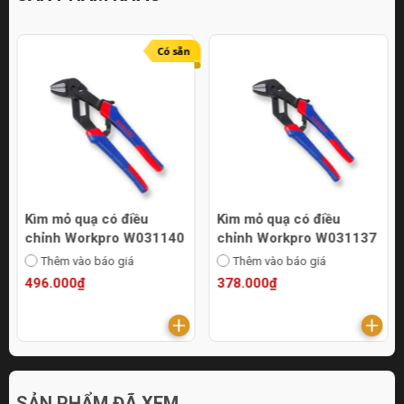
Có sẵn
Kìm mỏ quạ có điều
Kìm mỏ quạ có điều
chỉnh Workpro W031140
chỉnh Workpro W031137
Thêm vào báo giá
Thêm vào báo giá
496.000₫
378.000₫
SẢN PHẨM ĐÃ XEM