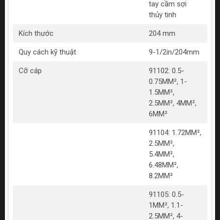
tay cầm sợi
thủy tinh
Kích thước
204 mm
Quy cách kỹ thuật
9-1/2in/204mm
Cỡ cáp
91102: 0.5-
0.75MM², 1-
1.5MM²,
2.5MM², 4MM²,
6MM²
Bảo trì bảo dưỡng:
91104: 1.72MM²,
Sau khi sử dụng, làm sạch sản phẩm bằng cách lau
2.5MM²,
khô và bảo quản trong môi trường khô ráo.
5.4MM²,
Kiểm tra định kỳ trạng thái và chức năng của sản
6.48MM²,
phẩm để đảm bảo hoạt động tốt.
8.2MM²
91105: 0.5-
1MM², 1.1-
2.5MM², 4-