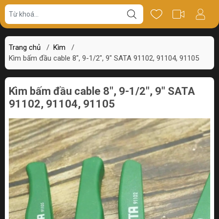
Giá bán
Miêu tả
Thông số
Review
Trang chủ
/
Kìm
/
Kìm bấm đầu cable 8", 9-1/2", 9" SATA 91102, 91104, 91105
Kìm bấm đầu cable 8", 9-1/2", 9" SATA
91102, 91104, 91105