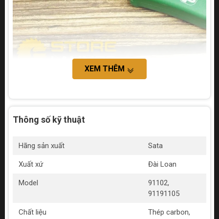
XEM THÊM
Lưu ý an toàn khi dùng:
Sử dụng sản phẩm theo hướng dẫn của nhà sản xuất
để đảm bảo an toàn khi sử dụng.
Thông số kỹ thuật
Tránh tiếp xúc với điện khi sử dụng sản phẩm.
Hãng sản xuất
Sata
Xuất xứ
Đài Loan
Model
91102,
91191105
Chất liệu
Thép carbon,