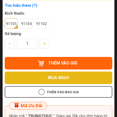
Tìm hiểu thêm (?)
Kích thước
91105
91104
91102
Số lượng:
THÊM VÀO GIỎ
MUA NGAY
THÊM VÀO BÁO GIÁ
Mã Ưu Đãi
Nhập mã "
TRUNGTHUC
" Giảm giá 20k cho đơn hàng từ