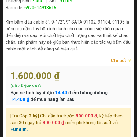
Thương hiệu:
Sata
|
SKU:
91105
Barcode:
6920614913616
Kìm bấm đầu cable 8", 9-1/2", 9" SATA 91102, 91104, 91105 là
công cụ cầm tay hữu ích dành cho các công việc liên quan
đến điện và cáp. Với chất liệu chất lượng cao và thiết kế chắc
chắn, sản phẩm này sẽ giúp bạn thực hiện các tác vụ bấm đầu
cable một cách dễ dàng và hiệu quả.
Chi tiết
1.600.000 ₫
(Giá đã gồm VAT)
Bạn sẽ tích lũy được
14,40
điểm tương đương
14.400 ₫
để mua hàng lần sau
[Trả Góp
2 kỳ
] Chỉ cần trả trước
800.000 ₫
, kỳ tiếp theo
sau 30 ngày trả
800.000 ₫
miễn phí không lãi suất với
Fundiin.