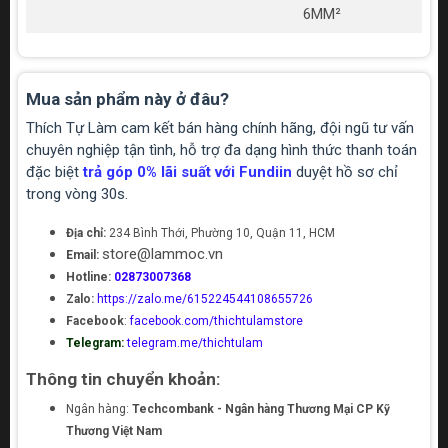
6MM²
Mua sản phẩm này ở đâu?
Thích Tự Làm cam kết bán hàng chính hãng, đội ngũ tư vấn
chuyên nghiệp tận tình, hỗ trợ đa dạng hình thức thanh toán
đặc biệt
trả góp 0% lãi suất với Fundiin
duyệt hồ sơ chỉ
trong vòng 30s.
Địa chỉ:
234 Bình Thới, Phường 10, Quận 11, HCM
store@lammoc.vn
Email:
Hotline:
02873007368
Zalo:
https://zalo.me/615224544108655726
Facebook
:
facebook.com/thichtulamstore
Telegram:
telegram.me/thichtulam
Kết luận:
Thông tin chuyển khoản:
Kìm bấm đầu cable 8", 9-1/2", 9" SATA 91102, 91104, 91105
là công cụ không thể thiếu cho những người làm việc trong
Ngân hàng:
Techcombank - Ngân hàng Thương Mại CP Kỹ
lĩnh vực mạng, điện và âm thanh. Với khả năng bấm đầu
Thương Việt Nam
chuẩn xác và thiết kế chắc chắn, sản phẩm này sẽ giúp bạn