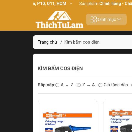
:
234 Bình Thới, P10, Q11, HCM
Sản phẩm
Chính hãng - Chất lư
Danh mục
Trang chủ
/
Kìm bấm cos điện
KÌM BẤM COS ĐIỆN
Sắp xếp:
A → Z
Z → A
Giá tăng dần