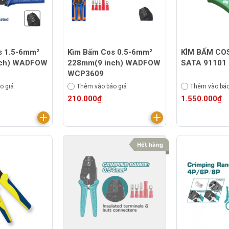
s 1.5-6mm²
Kìm Bấm Cos 0.5-6mm²
KÌM BẤM CO
nch) WADFOW
228mm(9 inch) WADFOW
SATA 91101 
WCP3609
o giá
Thêm vào báo giá
Thêm vào báo
210.000₫
1.550.000₫
Hết hàng