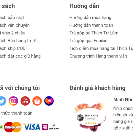
để đảm bảo sự đồng nhất và độ bền cao.
 sách
Hướng dẫn
rong quá trình sử dụng.
sách bảo mật
Hướng dẫn mua hàng
ách vận chuyển
Hướng dẫn thanh toán
cần kìm bấm cos điện.
í ship 2 chiều
Trả góp tại Thích Tự Làm
làm việc.
ách Bán hàng tử tế
Trả góp qua Fundiin
ách ship COD
Tích điểm mua hàng tại Thích T
u để phù hợp với mọi nhu cầu.
ách đặt cọc giữ hàng
Chương trình Hạng thành viên
để có những trải nghiệm tuyệt vời:
 tín.
ối với chúng tôi
Đánh giá khách hàng
bạn.
Minh Nhí
Đinh Xuâ
tuan anh
n.
Hiệu Ngu
Nhìn chu
Hàng ở thí
Giá mềm v
thức thanh toán
hiệu và v
Ngon bổ r
cho thợ t
 sở hữu sản phẩm.
hàng
hàng giá 
strore l
gốc xuất 
m bảo quyền lợi của khách hàng.