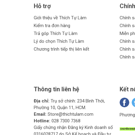
Thiết kế chắc chắn và chất liệu cao cấp 
Hỗ trợ
Chính
Cung cấp độ chính xác và độ ổn định cao t
Giới thiệu về Thích Tự Làm
Chính 
Kiểm tra đơn hàng
Chính s
Dễ sử dụng và tiện lợi cho các công việc 
Trả góp Thích Tự Làm
Miễn ph
Đảm bảo an toàn và tiết kiệm thời gian khi 
Lý do chọn Thích Tự Làm
Chính s
Chương trình tiếp thị liên kết
Chính s
Có nhiều kích thước và kiểu dáng khác nha
Chính s
Cam kết từ Thích Tự Làm:
Hãy lựa chọn Kìm bấm cos điện tại Thích Tự Làm 
Sản phẩm chính hãng từ các thương hiệu uy
Thông tin liên hệ
Kết n
Giá cả cạnh tranh, phù hợp với túi tiền của 
Địa chỉ:
Trụ sở chính: 234 Bình Thới,
Đa dạng mẫu mã, kiểu dáng để bạn lựa chọ
Phường 10, Quận 11, HCM.
Email:
Store@thichtulam.com
Phương 
Hỗ trợ trả góp linh hoạt, giúp bạn dễ dàng
Hotline:
028 7300 7368
Giấy chứng nhận Đăng ký Kinh doanh số
Chính sách đổi trả trong vòng 30 ngày, đả
0316028717 do Sở Kế hoạch và Đầu tư