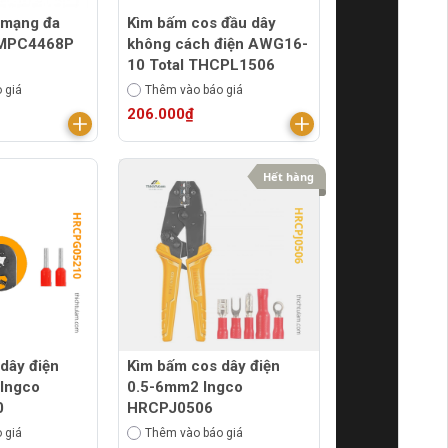
 mạng đa
Kìm bấm cos đầu dây
TMPC4468P
không cách điện AWG16-
10 Total THCPL1506
 giá
Thêm vào báo giá
206.000₫
Hết hàng
dây điện
Kìm bấm cos dây điện
Ingco
0.5-6mm2 Ingco
0
HRCPJ0506
 giá
Thêm vào báo giá