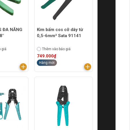
S ĐA NĂNG
Kìm bấm cos cỡ dây từ
8"
0,5-6mm² Sata 91141
 giá
Thêm vào báo giá
749.000₫
Hàng mới