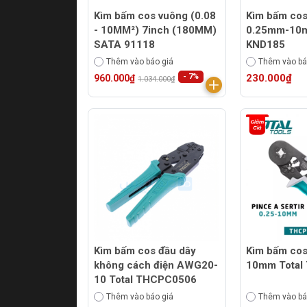
Kìm bấm cos vuông (0.08
Kìm bấm cos
- 10MM²) 7inch (180MM)
0.25mm-10m
SATA 91118
KND185
Thêm vào báo giá
Thêm vào bá
- 7%
230.000₫
960.000₫
1.034.000₫
Kìm bấm cos đầu dây
Kìm bấm cos vu
không cách điện AWG20-
10mm Total
10 Total THCPC0506
Thêm vào báo giá
Thêm vào bá