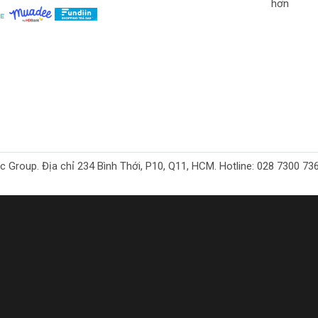
hơn
c công việc DIY của bạn!
oup. Địa chỉ 234 Bình Thới, P10, Q11, HCM. Hotline: 028 7300 7368. 