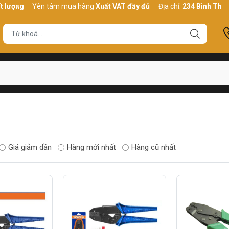
ợng
Yên tâm mua hàng
Xuất VAT đầy đủ
Địa chỉ:
234 Bình Thới, P1
Giá giảm dần
Hàng mới nhất
Hàng cũ nhất