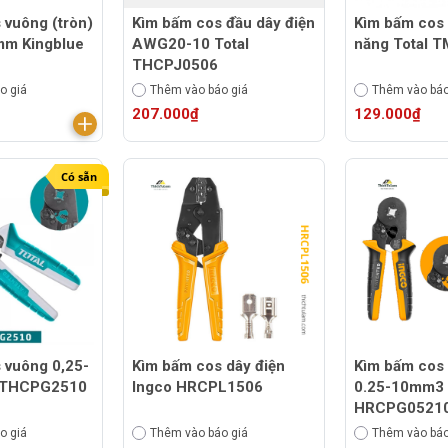
 vuông (tròn)
Kìm bấm cos đầu dây điện
Kìm bấm cos
m Kingblue
AWG20-10 Total
năng Total 
THCPJ0506
o giá
Thêm vào báo giá
Thêm vào báo
207.000₫
129.000₫
Có sẵn
ông 0,25-
Kìm bấm cos dây điện
Kìm bấm cos 
 THCPG2510
Ingco HRCPL1506
0.25-10mm3 
HRCPG0521
o giá
Thêm vào báo giá
Thêm vào báo