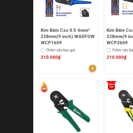
Kìm Bấm Cos 0.5-6mm²
Kìm Bấm Co
228mm(9 inch) WADFOW
228mm(9 i
WCP1609
WCP2609
Thêm vào báo giá
Thêm vào bá
210.000₫
210.000₫