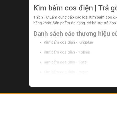
Kìm bấm cos điện | Trả gó
Thích Tự Làm cung cấp các loại Kìm bấm cos điện
hãng khác. Sản phẩm đa dạng, có hỗ trợ trả góp 
Danh sách các thương hiệu củ
Kìm bấm cos điện - Kingblue
Kìm bấm cos điện - Tolsen
Kìm bấm cos điện - Total
Kìm bấm cos điện - Ingco
Kìm bấm cos điện - Buddy
Kìm bấm cos điện - CMart
Kìm bấm cos điện - WorkPro
Ưu điểm của kìm bấn cos điện