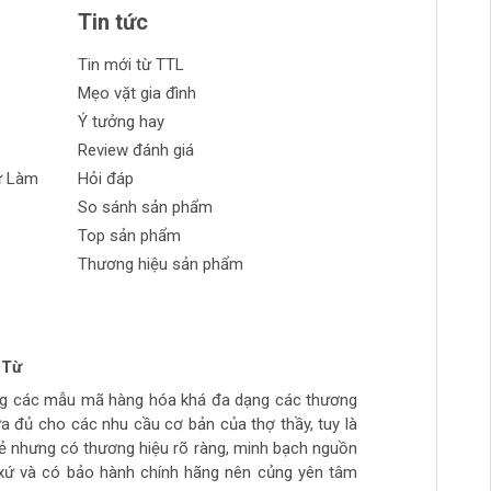
Tin tức
Tin mới từ TTL
Mẹo vặt gia đình
Ý tưởng hay
Review đánh giá
ự Làm
Hỏi đáp
So sánh sản phẩm
Top sản phẩm
Thương hiệu sản phẩm
 Từ
n Phong
 tran huynh
yễn
ng các mẫu mã hàng hóa khá đa dạng các thương
ch tự làm hàng chất lượng giá sinh viên, thich hợp
ừa túi tiền, số lượng hàng ít, thường phải đợi đặt
ừa đủ cho các nhu cầu cơ bản của thợ thầy, tuy là
ẻ
hầy đi làm hằng ngày.. còn cao cấp ghé>>>>>>>>
rẻ nhưng có thương hiệu rõ ràng, minh bạch nguồn
àm mộc >>>>>>>>
xứ và có bảo hành chính hãng nên củng yên tâm