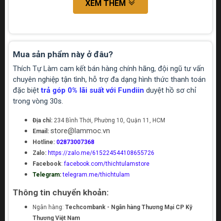
XEM THÊM
Mua sản phẩm này ở đâu?
Thích Tự Làm cam kết bán hàng chính hãng, đội ngũ tư vấn
chuyên nghiệp tận tình, hỗ trợ đa dạng hình thức thanh toán
đặc biệt
trả góp 0% lãi suất với Fundiin
duyệt hồ sơ chỉ
trong vòng 30s.
Địa chỉ:
234 Bình Thới, Phường 10, Quận 11, HCM
store@lammoc.vn
Email:
Hotline:
02873007368
Zalo:
https://zalo.me/615224544108655726
Facebook
:
facebook.com/thichtulamstore
Telegram:
telegram.me/thichtulam
Thông tin chuyển khoản:
Ngân hàng:
Techcombank - Ngân hàng Thương Mại CP Kỹ
Thương Việt Nam