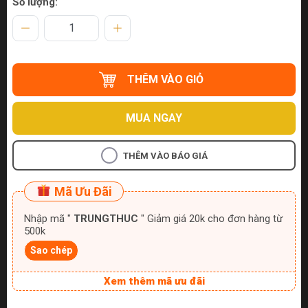
Số lượng:
THÊM VÀO GIỎ
MUA NGAY
THÊM VÀO BÁO GIÁ
Mã Ưu Đãi
Nhập mã "
TRUNGTHUC
" Giảm giá 20k cho đơn hàng từ
500k
Sao chép
Xem thêm mã ưu đãi