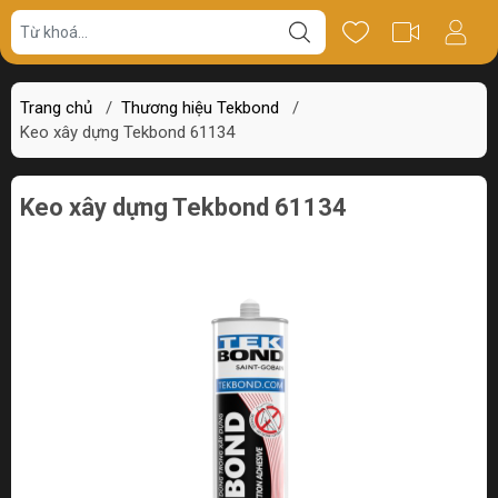
Giá bán
Miêu tả
Review
Trang chủ
/
Thương hiệu Tekbond
/
Keo xây dựng Tekbond 61134
Keo xây dựng Tekbond 61134