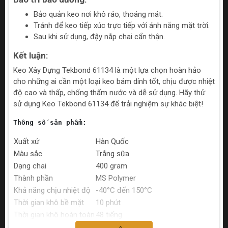
Bảo quản keo nơi khô ráo, thoáng mát.
Tránh để keo tiếp xúc trực tiếp với ánh nắng mặt trời.
Sau khi sử dụng, đậy nắp chai cẩn thận.
Kết luận:
Keo Xây Dựng Tekbond 61134 là một lựa chọn hoàn hảo
cho những ai cần một loại keo bám dính tốt, chịu được nhiệt
độ cao và thấp, chống thấm nước và dễ sử dụng. Hãy thử
sử dụng Keo Tekbond 61134 để trải nghiệm sự khác biệt!
Thông số sản phẩm:
Xuất xứ
Hàn Quốc
Màu sắc
Trắng sữa
Dạng chai
400 gram
Thành phần
MS Polymer
Khả năng chịu nhiệt độ
-40°C đến 150°C
Thời gian khô bề mặt
10 phút
Thời gian khô hoàn toàn
48 tiếng