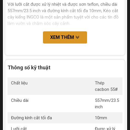
Với lưỡi cắt được xử lý nhiệt và được sơn teflon, chiều dài
557mm/23.5 inch và đường kính cắt tối đa 10mm, Kéo cắt
cây kiểng INGCO là một sản phẩm tuyệt vời cho các tín đồ
làm vườn và chăm sóc cây cảnh.
XEM THÊM
Thông số kỹ thuật
Chất liệu
Thép
cacbon 55#
Chiều dài
557mm/23.5
inch
Đường kính cắt tối đa
10mm
Lưỡi cắt
Được xử lý