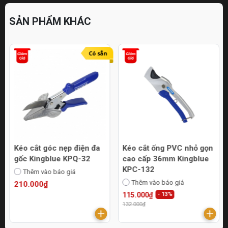
SẢN PHẨM KHÁC
Có sẵn
Kéo cắt góc nẹp điện đa
Kéo cắt ống PVC nhỏ gọn
gốc Kingblue KPQ-32
cao cấp 36mm Kingblue
KPC-132
Thêm vào báo giá
Thêm vào báo giá
210.000₫
115.000₫
- 13%
132.000₫