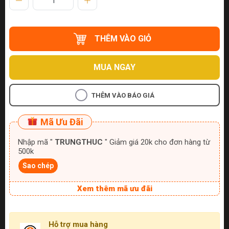
THÊM VÀO GIỎ
MUA NGAY
THÊM VÀO BÁO GIÁ
Mã Ưu Đãi
Nhập mã "
TRUNGTHUC
" Giảm giá 20k cho đơn hàng từ
500k
Sao chép
Xem thêm mã ưu đãi
Hỗ trợ mua hàng