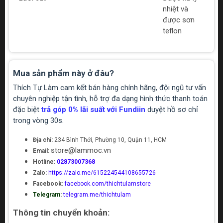
nhiệt và
được sơn
teflon
Mua sản phẩm này ở đâu?
Thích Tự Làm cam kết bán hàng chính hãng, đội ngũ tư vấn
chuyên nghiệp tận tình, hỗ trợ đa dạng hình thức thanh toán
đặc biệt
trả góp 0% lãi suất với Fundiin
duyệt hồ sơ chỉ
trong vòng 30s.
Địa chỉ:
234 Bình Thới, Phường 10, Quận 11, HCM
store@lammoc.vn
Email:
Hotline:
02873007368
Zalo:
https://zalo.me/615224544108655726
Facebook
:
facebook.com/thichtulamstore
Telegram:
telegram.me/thichtulam
Thông tin chuyển khoản: