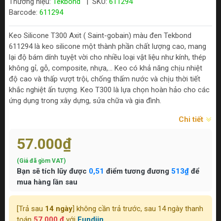
Thương hiệu:
Tekbond
|
SKU:
611294
Barcode:
611294
Keo Silicone T300 Axit ( Saint-gobain) màu đen Tekbond
611294 là keo silicone một thành phần chất lượng cao, mang
lại độ bám dính tuyệt vời cho nhiều loại vật liệu như kính, thép
không gỉ, gỗ, composite, nhựa,... Keo có khả năng chịu nhiệt
độ cao và thấp vượt trội, chống thấm nước và chịu thời tiết
khắc nghiệt ấn tượng. Keo T300 là lựa chọn hoàn hảo cho các
ứng dụng trong xây dựng, sửa chữa và gia đình.
Chi tiết
57.000₫
(Giá đã gồm VAT)
Bạn sẽ tích lũy được
0,51
điểm tương đương
513₫
để
mua hàng lần sau
[Trả sau
14 ngày
] không cần trả trước, sau 14 ngày thanh
toán
57.000 ₫
với
Fundiin.