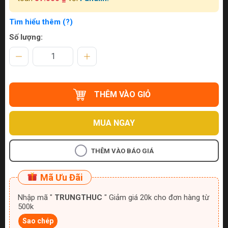
Tìm hiểu thêm (?)
Số lượng:
THÊM VÀO GIỎ
MUA NGAY
THÊM VÀO BÁO GIÁ
Mã Ưu Đãi
Nhập mã "
TRUNGTHUC
" Giảm giá 20k cho đơn hàng từ
500k
Sao chép