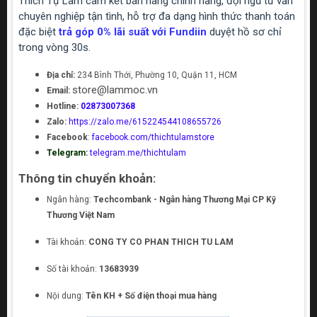
Thích Tự Làm cam kết bán hàng chính hãng, đội ngũ tư vấn
chuyên nghiệp tận tình, hỗ trợ đa dạng hình thức thanh toán
đặc biệt
trả góp 0% lãi suất với Fundiin
duyệt hồ sơ chỉ
trong vòng 30s.
Địa chỉ:
234 Bình Thới, Phường 10, Quận 11, HCM
store@lammoc.vn
Email:
Hotline:
02873007368
Zalo:
https://zalo.me/615224544108655726
Facebook
:
facebook.com/thichtulamstore
Telegram:
telegram.me/thichtulam
Thông tin chuyển khoản:
Ngân hàng:
Techcombank - Ngân hàng Thương Mại CP Kỹ
Thương Việt Nam
Tài khoản:
CONG TY CO PHAN THICH TU LAM
Số tài khoản:
13683939
Nội dung:
Tên KH + Số điện thoại mua hàng