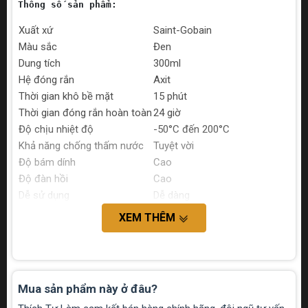
Thông số sản phẩm:
Xuất xứ
Saint-Gobain
Màu sắc
Đen
Dung tích
300ml
Hệ đóng rắn
Axit
Thời gian khô bề mặt
15 phút
Thời gian đóng rắn hoàn toàn
24 giờ
Độ chịu nhiệt độ
-50°C đến 200°C
Khả năng chống thấm nước
Tuyệt vời
Độ bám dính
Cao
Độ đàn hồi
Cao
Dễ sử dụng
Dễ dàng
XEM THÊM
Mua sản phẩm này ở đâu?