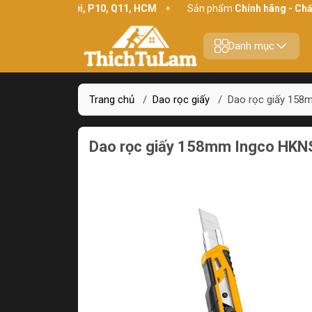
4 Bình Thới, P10, Q11, HCM
Sản phẩm
Chính hãng - Chất lượn
Danh mục
Trang chủ
/
Dao rọc giấy
/
Dao rọc giấy 15
Dao rọc giấy 158mm Ingco HK