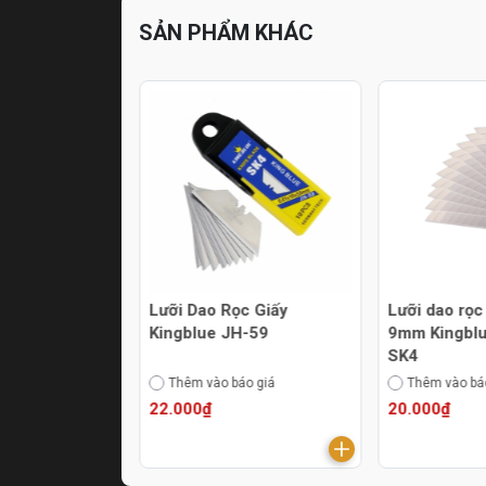
SẢN PHẨM KHÁC
Có sẵn
c Giấy
Lưỡi Dao Rọc Giấy
Lưỡi dao rọc
H-100
Kingblue JH-59
9mm Kingblu
SK4
áo giá
Thêm vào báo giá
Thêm vào bá
22.000₫
20.000₫