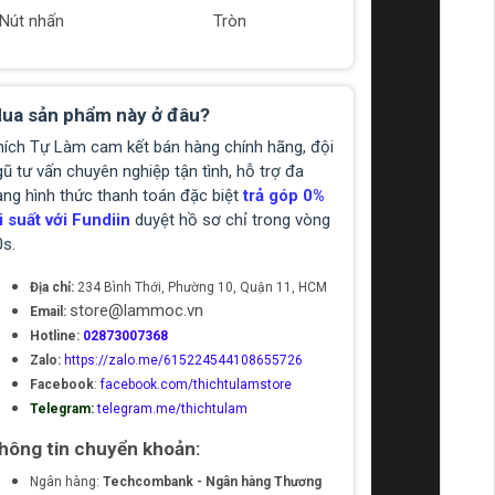
Nút nhấn
Tròn
ua sản phẩm này ở đâu?
hích Tự Làm cam kết bán hàng chính hãng, đội
ũ tư vấn chuyên nghiệp tận tình, hỗ trợ đa
ạng hình thức thanh toán đặc biệt
trả góp 0%
i suất với Fundiin
duyệt hồ sơ chỉ trong vòng
0s.
Địa chỉ:
234 Bình Thới, Phường 10, Quận 11, HCM
store@lammoc.vn
Email:
Hotline:
02873007368
Zalo:
https://zalo.me/615224544108655726
Facebook
:
facebook.com/thichtulamstore
Telegram:
telegram.me/thichtulam
hông tin chuyển khoản:
Ngân hàng:
Techcombank - Ngân hàng Thương