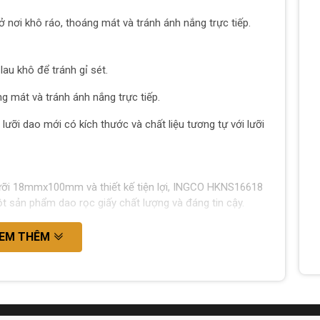
ở nơi khô ráo, thoáng mát và tránh ánh nắng trực tiếp.
lau khô để tránh gỉ sét.
g mát và tránh ánh nắng trực tiếp.
lưỡi dao mới có kích thước và chất liệu tương tự với lưỡi
 lưỡi 18mmx100mm và thiết kế tiện lợi, INGCO HKNS16618
t sản phẩm dao rọc giấy chất lượng và đáng tin cậy.
EM THÊM