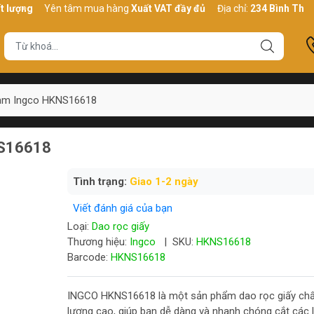
g
Yên tâm mua hàng
Xuất VAT đầy đủ
Địa chỉ:
234 Bình Thới, P10,
8mm Ingco HKNS16618
NS16618
Tình trạng:
Giao 1-2 ngày
Viết đánh giá của bạn
Loại:
Dao rọc giấy
Thương hiệu:
Ingco
|
SKU:
HKNS16618
Barcode:
HKNS16618
INGCO HKNS16618 là một sản phẩm dao rọc giấy chấ
lượng cao, giúp bạn dễ dàng và nhanh chóng cắt các l