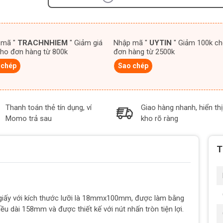
 mã "
TRACHNHIEM
" Giảm giá
Nhập mã "
UYTIN
" Giảm 100k cho
ho đơn hàng từ 800k
đơn hàng từ 2500k
 chép
Sao chép
Thanh toán thẻ tín dụng, ví
Giao hàng nhanh, hiển thị
Momo trả sau
kho rõ ràng
T
iấy với kích thước lưỡi là 18mmx100mm, được làm bằng
u dài 158mm và được thiết kế với nút nhấn tròn tiện lợi.