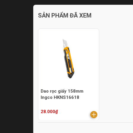
SẢN PHẨM ĐÃ XEM
Dao rọc giấy 158mm
Ingco HKNS16618
28.000₫