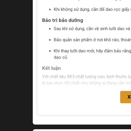
Khi không sử dụng, cần để dao rọc giấy 
Bảo trì bảo dưỡng
Sau khi sử dụng, cần vệ sinh lưỡi dao và 
Bảo quản sản phẩm ở nơi khô ráo, thoán
Khi thay lưỡi dao mới, hãy đảm bảo rằng 
dao cũ.
Kết luận
Với chất liệu SK5 chất lượng cao, kích thước
là lựa chọn tốt nhất cho những ai đang cần mộ
X