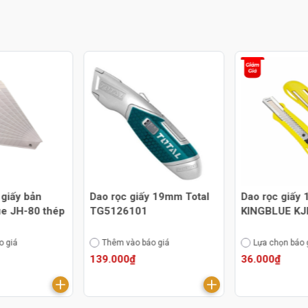
 giấy bản
Dao rọc giấy 19mm Total
Dao rọc giấy 
e JH-80 thép
TG5126101
KINGBLUE KJ
o giá
Thêm vào báo giá
Lựa chọn báo 
139.000₫
36.000₫