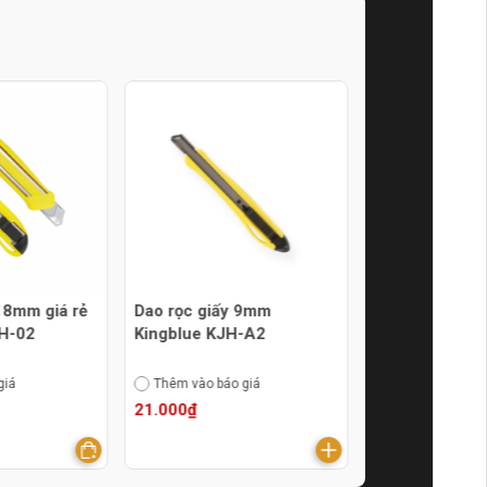
18mm giá rẻ
Dao rọc giấy 9mm
Dao rọc giấy 
H-02
Kingblue KJH-A2
Kingblue KJH
giá
Thêm vào báo giá
Thêm vào báo g
21.000₫
13.000₫
19.000₫