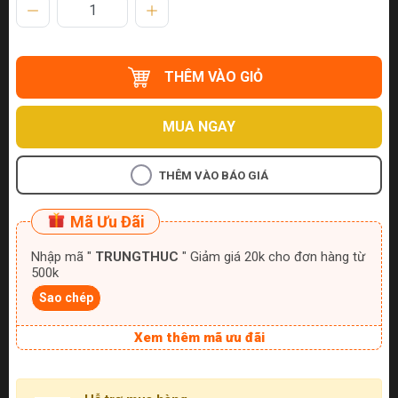
THÊM VÀO GIỎ
MUA NGAY
THÊM VÀO BÁO GIÁ
Mã Ưu Đãi
Nhập mã "
TRUNGTHUC
" Giảm giá 20k cho đơn hàng từ
500k
Sao chép
Xem thêm mã ưu đãi