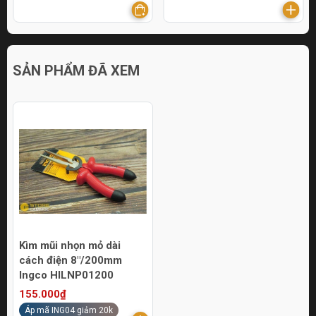
SẢN PHẨM ĐÃ XEM
Kìm mũi nhọn mỏ dài
cách điện 8"/200mm
Ingco HILNP01200
155.000₫
Áp mã ING04 giảm 20k