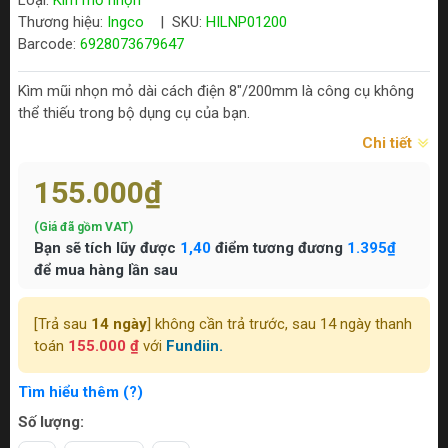
Loại:
Kìm mỏ nhọn
Thương hiệu:
Ingco
|
SKU:
HILNP01200
Barcode:
6928073679647
Kìm mũi nhọn mỏ dài cách điện 8"/200mm là công cụ không
thể thiếu trong bộ dụng cụ của bạn.
Chi tiết
155.000₫
(Giá đã gồm VAT)
Bạn sẽ tích lũy được
1,40
điểm tương đương
1.395₫
để mua hàng lần sau
[Trả sau
14 ngày
] không cần trả trước, sau 14 ngày thanh
toán
155.000 ₫
với
Fundiin.
Tìm hiểu thêm (?)
Số lượng: