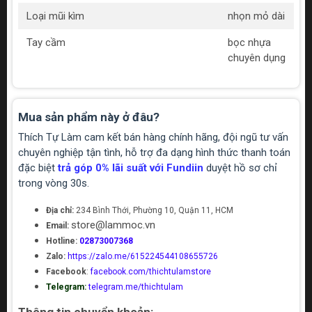
Loại mũi kìm
nhọn mỏ dài
Tay cầm
bọc nhựa
chuyên dụng
Mua sản phẩm này ở đâu?
Thích Tự Làm cam kết bán hàng chính hãng, đội ngũ tư vấn
chuyên nghiệp tận tình, hỗ trợ đa dạng hình thức thanh toán
đặc biệt
trả góp 0% lãi suất với Fundiin
duyệt hồ sơ chỉ
trong vòng 30s.
Địa chỉ:
234 Bình Thới, Phường 10, Quận 11, HCM
store@lammoc.vn
Email:
Hotline:
02873007368
Zalo:
https://zalo.me/615224544108655726
Facebook
:
facebook.com/thichtulamstore
Telegram:
telegram.me/thichtulam