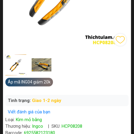
Áp mã ING04 giảm 20k
Tình trạng:
Giao 1-2 ngày
Viết đánh giá của bạn
Loại:
Kìm mỏ bằng
Thương hiệu:
Ingco
|
SKU:
HCP08208
Barcode:
6925582123180