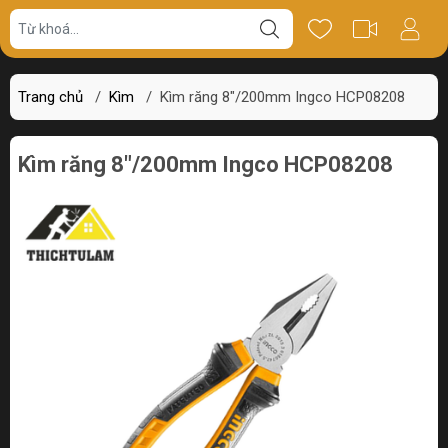
Giá bán
Miêu tả
Thông số
Review
Trang chủ
/
Kìm
/
Kìm răng 8"/200mm Ingco HCP08208
Kìm răng 8"/200mm Ingco HCP08208