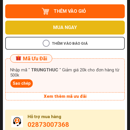
THÊM VÀO GIỎ
MUA NGAY
THÊM VÀO BÁO GIÁ
Mã Ưu Đãi
Nhập mã "
TRUNGTHUC
" Giảm giá 20k cho đơn hàng từ
500k
Sao chép
Xem thêm mã ưu đãi
Hỗ trợ mua hàng
02873007368