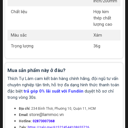
inch/200mm
Chất liệu
Hợp kim
thép chất
lượng cao
Màu sắc
Xám
Trọng lượng
36g
Mua sản phẩm này ở đâu?
Thích Tự Làm cam kết bán hàng chính hãng, đội ngũ tư vấn
chuyên nghiệp tận tình, hỗ trợ đa dạng hình thức thanh toán
đặc biệt
trả góp 0% lãi suất với Fundiin
duyệt hồ sơ chỉ
trong vòng 30s.
Địa chỉ:
234 Bình Thới, Phường 10, Quận 11, HCM
store@lammoc.vn
Email:
Hotline:
02873007368
Zalo:
https://zalo.me/615224544108655726