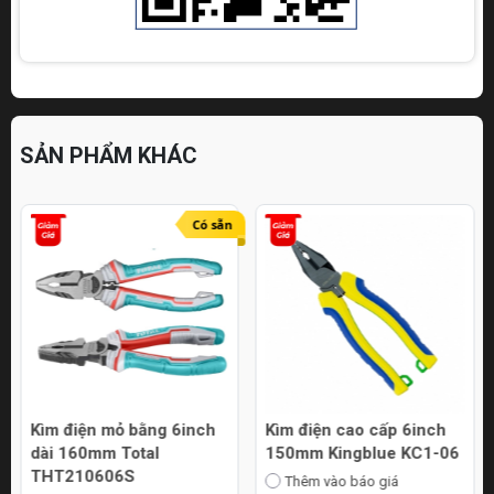
SẢN PHẨM KHÁC
Có sẵn
Kìm điện mỏ bằng 6inch
Kìm điện cao cấp 6inch
dài 160mm Total
150mm Kingblue KC1-06
THT210606S
Thêm vào báo giá