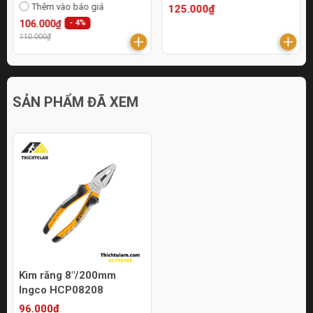
Thêm vào báo giá
125.000₫
106.000₫
- 4%
110.000₫
SẢN PHẨM ĐÃ XEM
Kìm răng 8"/200mm
Ingco HCP08208
96.000₫