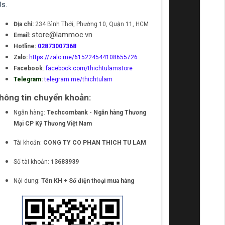
0s.
Địa chỉ:
234 Bình Thới, Phường 10, Quận 11, HCM
store@lammoc.vn
Email:
Hotline:
02873007368
Zalo:
https://zalo.me/615224544108655726
Facebook
:
facebook.com/thichtulamstore
Telegram:
telegram.me/thichtulam
hông tin chuyển khoản:
Ngân hàng:
Techcombank - Ngân hàng Thương
Mại CP Kỹ Thương Việt Nam
Tài khoản:
CONG TY CO PHAN THICH TU LAM
Số tài khoản:
13683939
Nội dung:
Tên KH + Số điện thoại mua hàng