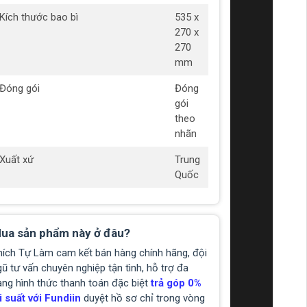
Kích thước bao bì
535 x
270 x
270
mm
Đóng gói
Đóng
gói
theo
nhãn
Xuất xứ
Trung
Quốc
ua sản phẩm này ở đâu?
hích Tự Làm cam kết bán hàng chính hãng, đội
ũ tư vấn chuyên nghiệp tận tình, hỗ trợ đa
ạng hình thức thanh toán đặc biệt
trả góp 0%
i suất với Fundiin
duyệt hồ sơ chỉ trong vòng