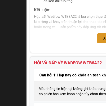
để kéo dài tuổi thọ.
Kết luận:
Hộp sắt Wadfow WTB8A22 là lựa chọn thực tế c
kéo rộng và khay trên thuận lợi cho thao tác 
hoặc trong xe — sản phẩm này đáp ứng tốt nh
X
HỎI VÀ ĐÁP VỀ WADFOW
WTB8A22
Câu hỏi 1: Hộp này có khóa an toàn k
Mẫu thông tin hiện tại không ghi khóa trun
có phiên bản kèm khóa hoặc tùy chọn thêm