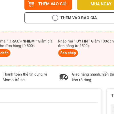
THÊM VÀO GIỎ
MUA NGAY
THÊM VÀO BÁO GIÁ
 mã "
TRACHNHIEM
" Giảm giá
Nhập mã "
UYTIN
" Giảm 100k cho
ho đơn hàng từ 800k
đơn hàng từ 2500k
 chép
Sao chép
Thanh toán thẻ tín dụng, ví
Giao hàng nhanh, hiển thị
Momo trả sau
kho rõ ràng
T