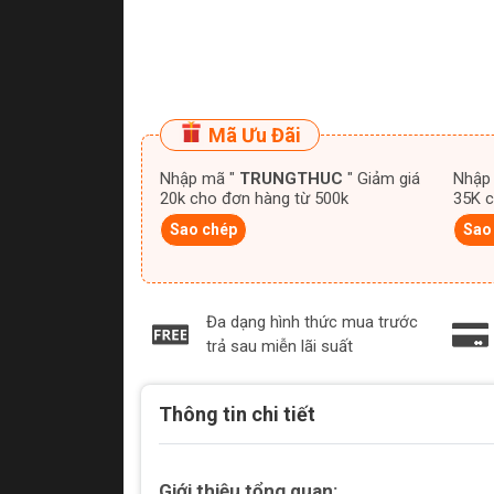
Mã Ưu Đãi
Nhập mã "
TRUNGTHUC
" Giảm giá
Nhập
20k cho đơn hàng từ 500k
35K c
Sao chép
Sao
Đa dạng hình thức mua trước
trả sau miễn lãi suất
Thông tin chi tiết
Giới thiệu tổng quan: