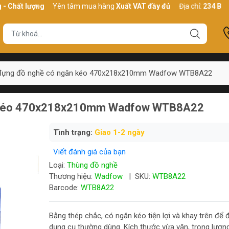
lượng
Yên tâm mua hàng
Xuất VAT đầy đủ
Địa chỉ:
234 Bình Thới, 
 đựng đồ nghề có ngăn kéo 470x218x210mm Wadfow WTB8A22
n kéo 470x218x210mm Wadfow WTB8A22
Tình trạng:
Giao 1-2 ngày
Viết đánh giá của bạn
Loại:
Thùng đồ nghề
Thương hiệu:
Wadfow
|
SKU:
WTB8A22
Barcode:
WTB8A22
Bằng thép chắc, có ngăn kéo tiện lợi và khay trên để 
dụng cụ thường dùng. Kích thước vừa vặn, trọng lượn