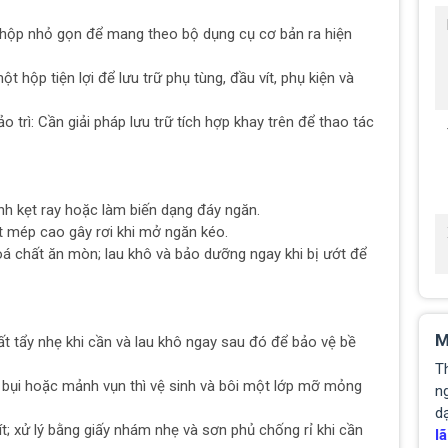
 hộp nhỏ gọn để mang theo bộ dụng cụ cơ bản ra hiện
hộp tiện lợi để lưu trữ phụ tùng, đầu vít, phụ kiện và
trì: Cần giải pháp lưu trữ tích hợp khay trên để thao tác
nh kẹt ray hoặc làm biến dạng đáy ngăn.
t mép cao gây rơi khi mở ngăn kéo.
oá chất ăn mòn; lau khô và bảo dưỡng ngay khi bị ướt để
M
t tẩy nhẹ khi cần và lau khô ngay sau đó để bảo vệ bề
T
 bụi hoặc mảnh vụn thì vệ sinh và bôi một lớp mỡ mỏng
ng
d
vít; xử lý bằng giấy nhám nhẹ và sơn phủ chống rỉ khi cần
lã