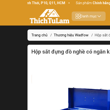
hỉ:
234 Bình Thới, P10, Q11, HCM
Sản phẩm
Chính hãng - Chất 
Danh mục
Trang chủ
/
Thương hiệu Wadfow
/
Hộp sắt
Hộp sắt đựng đồ nghề có ngă