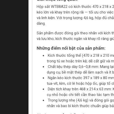
Hộp sắt WTB8A22 có kích thước 470 x 218 x 2
kéo lớn và khay trên rộng rãi — tối ưu cho việc 
và linh kiện. Với trọng lượng 4,6 kg, hộp đủ c
dàng.
Sản phẩm được đóng gói theo nhãn với kích t
và lưu kho; kích thước ngăn và khay rõ ràng gi
Những điểm nổi bật của sản phẩm:
Kích thước tổng thể (470 x 218 x 210 m
trong tủ xe hoặc trên kệ; dễ cất giữ và 
Chất liệu thép dày 0,6–0,8 mm: Mang lại
dụng cụ; bề mặt thép dễ làm sạch và ít b
Ngăn kéo kích thước 397 x 189 x 80 mm
tua-vít, kìm, cờ lê hoặc hộp ốc, giúp tổ
Diện tích khay trên 468 x 214 x 63 mm: 
cụ nhỏ hoặc chi tiết cần thao tác tạm th
Trọng lượng nhẹ (4,6 kg) và đóng gói g
nhãn và bao bì kích thước chuẩn giúp bả