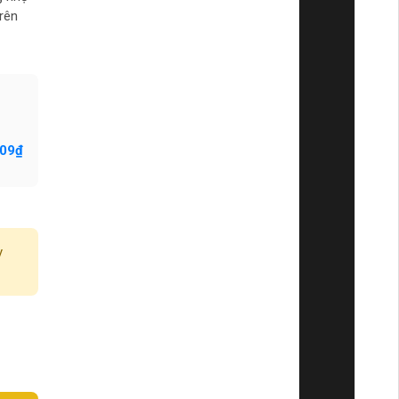
rên
309₫
y