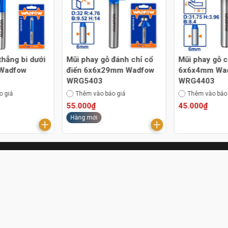
thẳng bi dưới
Mũi phay gỗ đánh chỉ cổ
Mũi phay gỗ c
Wadfow
điển 6x6x29mm Wadfow
6x6x4mm Wa
WRG5403
WRG4403
o giá
Thêm vào báo giá
Thêm vào báo
55.000₫
45.000₫
Hàng mới