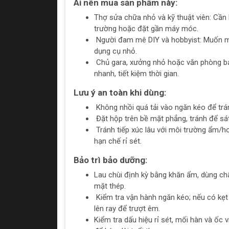
Ai nên mua sản phẩm này:
Thợ sửa chữa nhỏ và kỹ thuật viên: Cần
trường hoặc đặt gần máy móc.
Người đam mê DIY và hobbyist: Muốn một 
dụng cụ nhỏ.
Chủ gara, xưởng nhỏ hoặc văn phòng bảo 
nhanh, tiết kiệm thời gian.
Lưu ý an toàn khi dùng:
Không nhồi quá tải vào ngăn kéo để trá
Đặt hộp trên bề mặt phẳng, tránh để sá
Tránh tiếp xúc lâu với môi trường ẩm/h
hạn chế rỉ sét.
Bảo trì bảo dưỡng:
Lau chùi định kỳ bằng khăn ẩm, dùng chấ
mặt thép.
Kiểm tra vận hành ngăn kéo; nếu có kẹt
lên ray để trượt êm.
Kiểm tra dấu hiệu rỉ sét, mối hàn và ốc 