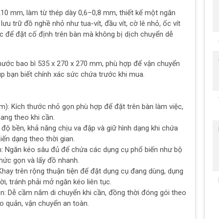
10 mm, làm từ thép dày 0,6–0,8 mm, thiết kế một ngăn
lưu trữ đồ nghề nhỏ như tua-vít, đầu vít, cờ lê nhỏ, ốc vít
hắc để đặt cố định trên bàn mà không bị dịch chuyển dễ
hước bao bì 535 x 270 x 270 mm, phù hợp để vận chuyển
úp bạn biết chính xác sức chứa trước khi mua.
m): Kích thước nhỏ gọn phù hợp để đặt trên bàn làm việc,
mang theo khi cần.
 độ bền, khả năng chịu va đập và giữ hình dạng khi chứa
iến dạng theo thời gian.
: Ngăn kéo sâu đủ để chứa các dụng cụ phổ biến như bộ
 chức gọn và lấy đồ nhanh.
Khay trên rộng thuận tiện để đặt dụng cụ đang dùng, dụng
ời, tránh phải mở ngăn kéo liên tục.
ọn: Dễ cầm nắm di chuyển khi cần, đồng thời đóng gói theo
o quản, vận chuyển an toàn.