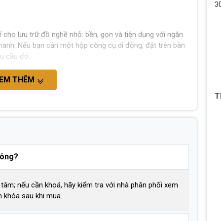
3
ho lưu trữ đồ nghề nhỏ: bền, gọn và tiện dụng với ngăn
nhanh. Nếu bạn cần một hộp công cụ di động, đặt trên bàn
u cầu đó.
EM THÊM
T
hông?
g tâm; nếu cần khoá, hãy kiểm tra với nhà phân phối xem
 khóa sau khi mua.