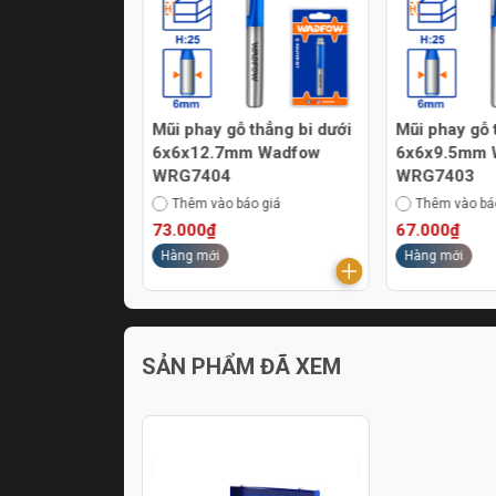
in Lithium-ion
Mũi phay gỗ thẳng bi dưới
Mũi phay gỗ 
 gồm đầu sạc)
6x6x12.7mm Wadfow
6x6x9.5mm 
CDS510
WRG7404
WRG7403
áo giá
Thêm vào báo giá
Thêm vào bá
73.000₫
67.000₫
Hàng mới
Hàng mới
SẢN PHẨM ĐÃ XEM