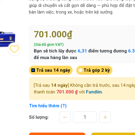
giúp di chuyển và cất gọn dễ dàng — phù hợp để đặt t
bàn làm việc, trong xe, hoặc trên kệ xưởng.
701.000₫
(Giá đã gồm VAT)
Bạn sẽ tích lũy được
6,31
điểm tương đương
6.
để mua hàng lần sau
Trả sau 14 ngày
Trả góp 2 kỳ
[Trả sau
14 ngày
] Không cần trả trước, sau 14 ngà
thanh toán
701.000 ₫
với
Fundiin.
Tìm hiểu thêm (?)
Số lượng: