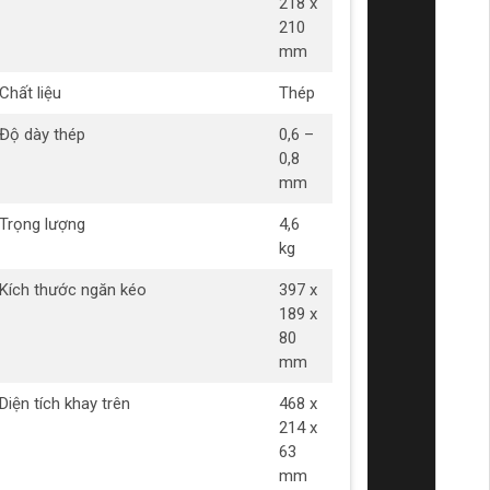
218 x
210
mm
Chất liệu
Thép
Độ dày thép
0,6 –
0,8
mm
Trọng lượng
4,6
kg
Kích thước ngăn kéo
397 x
189 x
80
mm
Diện tích khay trên
468 x
214 x
63
mm