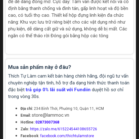
để dễ dàng đóng mở. Cực dày: Tấm ván được kết nối và cố
định bằng thanh chống và đinh tán, gấp linh hoạt và độ bền
cao, có tuổi thọ cao. Thiết kế hộp đựng linh kiện đa chức
năng: Khu vực lưu trữ riêng biệt cho các vật dụng nhỏ như
phụ kiện, dễ dàng cất giữ và sử dụng, không dễ bị mất. Các
ngăn có thể tháo rời Đóng gói bằng hộp các tông
Mua sản phẩm này ở đâu?
Thích Tự Làm cam kết bán hàng chính hãng, đội ngũ tư vấn
chuyên nghiệp tận tình, hỗ trợ đa dạng hình thức thanh toán
đặc biệt
trả góp 0% lãi suất với Fundiin
duyệt hồ sơ chỉ
trong vòng 30s.
Địa chỉ:
234 Bình Thới, Phường 10, Quận 11, HCM
store@lammoc.vn
Email:
Hotline:
02873007368
Zalo:
https://zalo.me/615224544108655726
Facebook
:
facebook.com/thichtulamstore