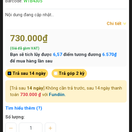
Barcode:
WTB4305
Nội dung đang cập nhật...
Chi tiết
730.000₫
(Giá đã gồm VAT)
Bạn sẽ tích lũy được
6,57
điểm tương đương
6.570₫
để mua hàng lần sau
Trả sau 14 ngày
Trả góp 2 kỳ
[Trả sau
14 ngày
] Không cần trả trước, sau 14 ngày thanh
toán
730.000 ₫
với
Fundiin.
Tìm hiểu thêm (?)
Số lượng: