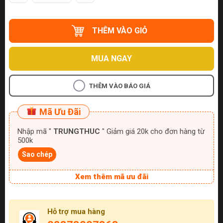
THÊM VÀO GIỎ
MUA NGAY
THÊM VÀO BÁO GIÁ
Mã Ưu Đãi
Nhập mã "
TRUNGTHUC
" Giảm giá 20k cho đơn hàng từ
500k
Sao chép
Xem thêm mã ưu đãi
Hỗ trợ mua hàng