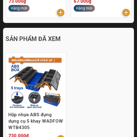
73.000₫
67.000₫
Hàng mới
Hàng mới
SẢN PHẨM ĐÃ XEM
Hộp nhựa ABS đựng
dụng cụ 5 khay WADFOW
WTB4305
730.000₫