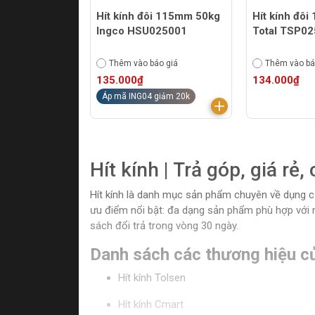
Hít kính đôi 115mm 50kg
Hít kính đô
Ingco HSU025001
Total TSP0
Thêm vào báo giá
Thêm vào bá
135.000₫
134.000₫
Áp mã ING04 giảm 20k
Hít kính | Trả góp, giá rẻ,
Hít kính là danh mục sản phẩm chuyên về dụng c
ưu điểm nổi bật: đa dạng sản phẩm phù hợp với m
sách đổi trả trong vòng 30 ngày.
Danh sách các thương hiệu củ
Hít kính Tolsen
Hít kính Cmart