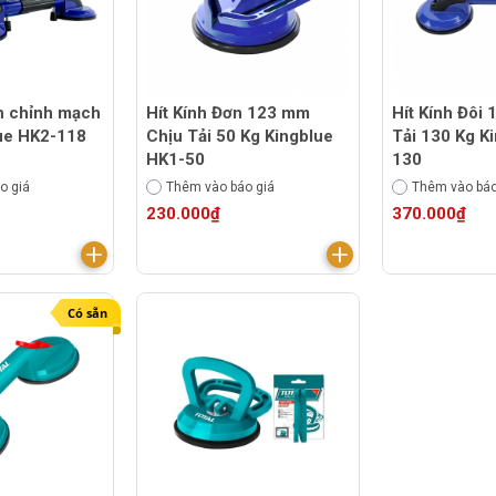
nh chỉnh mạch
Hít Kính Đơn 123 mm
Hít Kính Đôi
ue HK2-118
Chịu Tải 50 Kg Kingblue
Tải 130 Kg K
HK1-50
130
o giá
Thêm vào báo giá
Thêm vào báo
230.000₫
370.000₫
Có sẵn