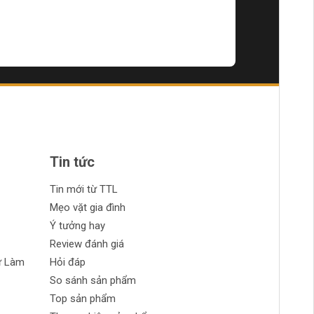
Tin tức
một cách dễ dàng.
Tin mới từ TTL
ại trong vòng 30 ngày.
Mẹo vặt gia đình
Ý tưởng hay
Review đánh giá
 sách đổi trả trong vòng 30 ngày.
ự Làm
Hỏi đáp
So sánh sản phẩm
Top sản phẩm