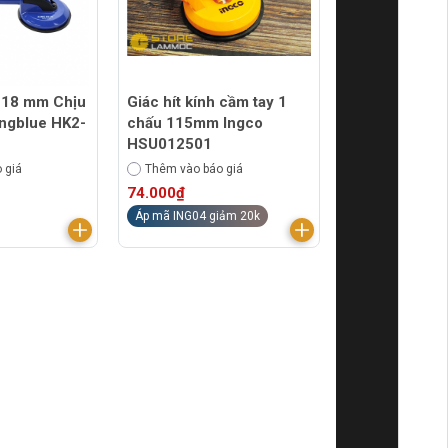
 118 mm Chịu
Giác hít kính cầm tay 1
ingblue HK2-
chấu 115mm Ingco
HSU012501
 giá
Thêm vào báo giá
74.000₫
Áp mã ING04 giảm 20k