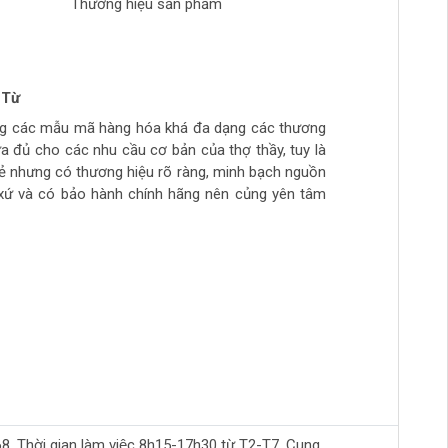
Thương hiệu sản phẩm
 Từ
n Phong
 tran huynh
yễn
ng các mẫu mã hàng hóa khá đa dạng các thương
ch tự làm hàng chất lượng giá sinh viên, thich hợp
ừa túi tiền, số lượng hàng ít, thường phải đợi đặt
ừa đủ cho các nhu cầu cơ bản của thợ thầy, tuy là
ẻ
hầy đi làm hằng ngày.. còn cao cấp ghé>>>>>>>>
rẻ nhưng có thương hiệu rõ ràng, minh bạch nguồn
àm mộc >>>>>>>>
xứ và có bảo hành chính hãng nên củng yên tâm
Thời gian làm việc 8h15-17h30 từ T2-T7. Cung