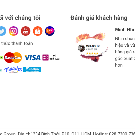
ối với chúng tôi
Đánh giá khách hàng
Minh Nhí
Đinh Xuâ
tuan anh
Hiệu Ngu
Nhìn chu
Hàng ở thí
Giá mềm v
thức thanh toán
hiệu và v
Ngon bổ r
cho thợ t
hàng
hàng giá 
strore l
gốc xuất 
hơn
oup. Địa chỉ 234 Bình Thới, P10, Q11, HCM. Hotline: 028 7300 7368. 