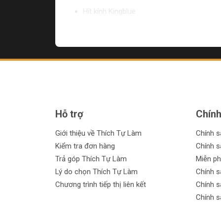
Hít kính Kingblue
Hít kính Buddy
Ưu điểm của danh mục Hít kí
Đa dạng sản phẩm: Được cung cấp từ các t
Chất lượng đảm bảo: Sản phẩm được kiểm 
Giá cả phải chăng: Đáng giá với chất lượng 
Hỗ trợ
Chính
Hỗ trợ trả góp linh hoạt: Thích Tự Làm cu
Giới thiệu về Thích Tự Làm
Chính 
Chính sách đổi trả trong vòng 30 ngày: Nếu
Kiểm tra đơn hàng
Chính s
Trả góp Thích Tự Làm
Miễn ph
Cam kết từ Thích Tự Làm:
Lý do chọn Thích Tự Làm
Chính s
Chúng tôi cam kết mang đến cho bạn những sản ph
Chương trình tiếp thị liên kết
Chính s
Hãy nhanh tay tham gia để sở hữu các dụng cụ 
Chính s