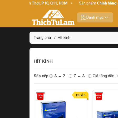
ịa chỉ:
234 Bình Thới, P10, Q11, HCM
Sản phẩm
Chính hãng - C
Danh mục
Trang chủ
/
Hít kính
HÍT KÍNH
Sắp xếp:
A → Z
Z → A
Giá tăng dần
Có sẵn