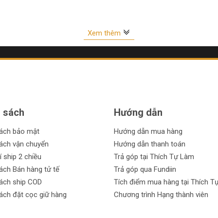
Xem thêm
nh:
hương hiệu uy tín như Tolsen, Cmart, Kingblue và Buddy.
định và đảm bảo chất lượng từ các thương hiệu hàng đầu.
sản phẩm, Hít kính mang lại giá trị tốt nhất cho khách hàng.
 sách
Hướng dẫn
ng cấp các lựa chọn trả góp tiện lợi để bạn có thể sở hữu sản phẩm 
sách bảo mật
Hướng dẫn mua hàng
 có bất kỳ vấn đề gì với sản phẩm, bạn có thể yên tâm đổi hoặc trả l
ách vận chuyển
Hướng dẫn thanh toán
í ship 2 chiều
Trả góp tại Thích Tự Làm
ách Bán hàng tử tế
Trả góp qua Fundiin
ẩm Hít kính chính hãng, giá rẻ, đa dạng, hỗ trợ trả góp và có chính
ách ship COD
Tích điểm mua hàng tại Thích T
và máy móc cầm tay chất lượng từ danh mục Hít kính!
ách đặt cọc giữ hàng
Chương trình Hạng thành viên