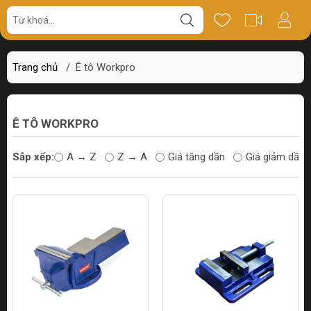
Trang chủ
/
Ê tô Workpro
Ê TÔ WORKPRO
Sắp xếp:
A → Z
Z → A
Giá tăng dần
Giá giảm dần