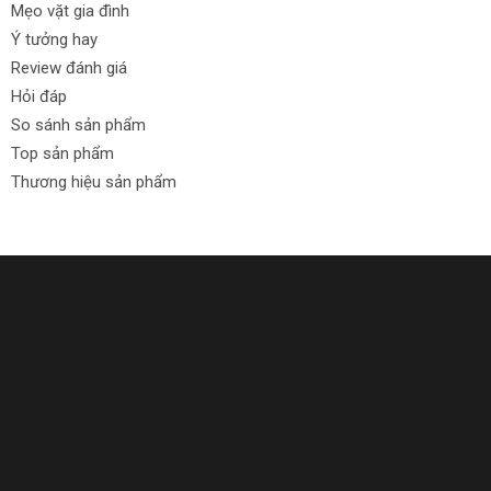
Mẹo vặt gia đình
Ingco và Tolson là chính hãng. Bạn sẽ được mua sản
Ý tưởng hay
phẩm với giá rẻ nhất trên thị trường.
Review đánh giá
Chúng tôi đa dạng hóa sản phẩm để bạn có nhiều lựa
Hỏi đáp
So sánh sản phẩm
chọn. Bạn cũng có thể trả góp để thuận tiện hơn.
Top sản phẩm
Nếu không hài lòng với sản phẩm, bạn có thể đổi hoặc
Thương hiệu sản phẩm
trả lại trong vòng 30 ngày. Hãy đến ngay bây giờ!