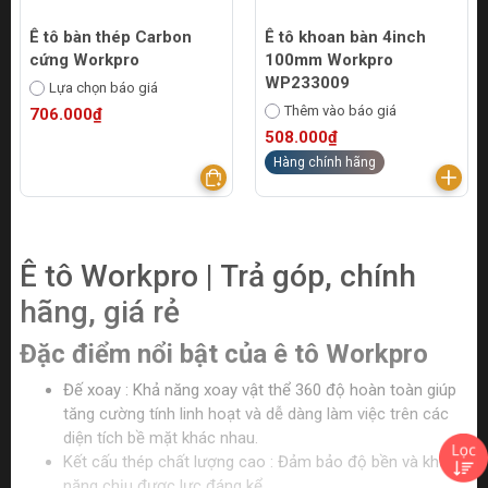
Ê tô bàn thép Carbon
Ê tô khoan bàn 4inch
cứng Workpro
100mm Workpro
WP233009
Lựa chọn báo giá
Thêm vào báo giá
706.000₫
508.000₫
Hàng chính hãng
Ê tô Workpro | Trả góp, chính
hãng, giá rẻ
Đặc điểm nổi bật của ê tô Workpro
Đế xoay : Khả năng xoay vật thể 360 độ hoàn toàn giúp
tăng cường tính linh hoạt và dễ dàng làm việc trên các
diện tích bề mặt khác nhau.
Kết cấu thép chất lượng cao : Đảm bảo độ bền và khả
năng chịu được lực đáng kể.