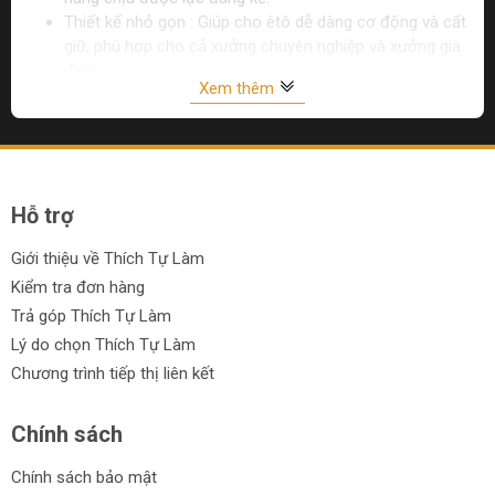
Thiết kế nhỏ gọn : Giúp cho êtô dễ dàng cơ động và cất
giữ, phù hợp cho cả xưởng chuyên nghiệp và xưởng gia
đình.
Xem thêm
Danh sách các thương hiệu của Ê tô
cơ khí :
Hỗ trợ
Ê tô cơ khí Workin
Giới thiệu về Thích Tự Làm
Ê tô cơ khí Workpro
Kiểm tra đơn hàng
Ê tô cơ khí Tolsen
Trả góp Thích Tự Làm
Lý do chọn Thích Tự Làm
Ê tô cơ khí Ingco
Chương trình tiếp thị liên kết
Ê tô cơ khí Total
Chính sách
Ê tô cơ khí TPC
Chính sách bảo mật
Ê tô cơ khí Pretul