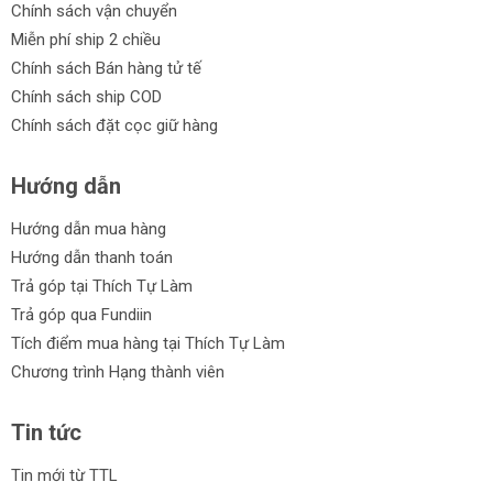
Chính sách vận chuyển
Ê tô cơ khí Cmart
Miễn phí ship 2 chiều
Chính sách Bán hàng tử tế
Ê tô cơ khí Truper
Chính sách ship COD
Ưu điểm của Ê tô cơ khí:
Chính sách đặt cọc giữ hàng
Thiết kế chắc chắn và bền bỉ.
Hướng dẫn
Sử dụng linh hoạt cho nhiều công việc sửa chữa.
Hướng dẫn mua hàng
Độ chính xác cao giúp làm việc chính xác và nhanh
Hướng dẫn thanh toán
chóng.
Trả góp tại Thích Tự Làm
Đa dạng loại và kích thước phù hợp với mọi nhu cầu sử
Trả góp qua Fundiin
dụng.
Tích điểm mua hàng tại Thích Tự Làm
Chương trình Hạng thành viên
Giá cả phải chăng, tiết kiệm chi phí cho bạn.
Tin tức
Cam kết từ Thích Tự Làm:
Tin mới từ TTL
Chúng tôi cam kết thương hiệu Ê tô cơ khí Total, Truper,