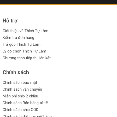
Đĩa cưa gỗ Kingblue
Đĩa cưa gỗ Total
Hỗ trợ
Ưu điểm của đĩa cưa gỗ:
Giới thiệu về Thích Tự Làm
Sắc bén: Đĩa cưa gỗ được làm từ những vật liệu cao cấp
Kiểm tra đơn hàng
giúp lưỡi cưa sắc bén hơn, mang lại hiệu suất cao trong
Trả góp Thích Tự Làm
quá trình cắt.
Lý do chọn Thích Tự Làm
Độ bền: Với công nghệ chế tạo tiên tiến, đĩa cưa gỗ có
Chương trình tiếp thị liên kết
tính năng chống mài mòn và tuổi thọ lâu dài.
Chính sách
Công nghệ tiên tiến: Các thương hiệu uy tín như DCA,
Senka, Kingblue, Total luôn đầu tư vào nghiên cứu và
Chính sách bảo mật
phát triển công nghệ để mang đến những đĩa cưa gỗ
Chính sách vận chuyển
chất lượng nhất.
Miễn phí ship 2 chiều
Đa dạng mẫu mã: Danh mục sản phẩm đĩa cưa gỗ bao
Chính sách Bán hàng tử tế
gồm nhiều loại kích cỡ và kiểu dáng khác nhau, phù hợp
Chính sách ship COD
với mọi nhu cầu sử dụng.
Chính sách đặt cọc giữ hàng