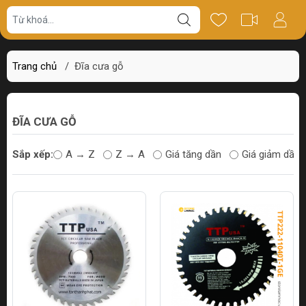
Trang chủ
/
Đĩa cưa gỗ
ĐĨA CƯA GỖ
Sắp xếp:
A → Z
Z → A
Giá tăng dần
Giá giảm dần