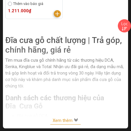
Thêm vào báo giá
1.211.000₫
Đĩa cưa gỗ chất lượng | Trả góp,
chính hãng, giá rẻ
Tìm mua đĩa cưa gỗ chính hãng từ các thương hiệu DCA,
Senka, Kingblue và Total. Nhận ưu đãi giá rẻ, đa dạng mẫu mã,
trả góp linh hoạt và đổi trả trong vòng 30 ngày. Hãy tận dụng
cơ hội này và khám phá danh mục sản phẩm đĩa cưa gỗ của
chúng tôi.
Danh sách các thương hiệu của
Đĩa Cưa Gỗ
Đĩa cưa gỗ DCA
Xem thêm
Đĩa cưa gỗ Senka