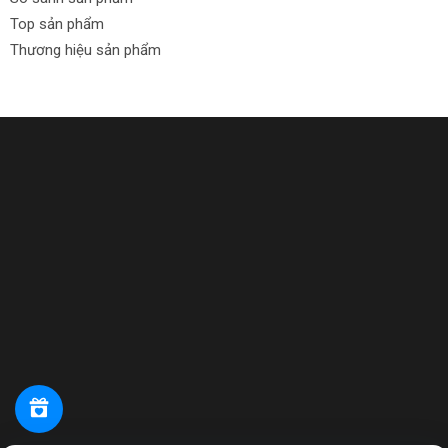
để triển khai các dự án DIY của bạn!
Top sản phẩm
Thương hiệu sản phẩm