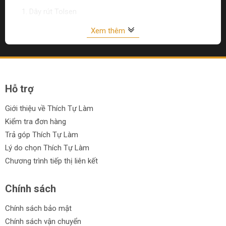
Dây rút Tolsen
Dây rút Akko Star
Xem thêm
Dây rút Total
Ưu điểm của dây rút :
Hỗ trợ
Chất lượng cao
Bền bỉ và đáng tin cậy
Giới thiệu về Thích Tự Làm
Kiểm tra đơn hàng
Thiết kế tiện dụng và linh hoạt
Trả góp Thích Tự Làm
Được làm từ vật liệu chất lượng
Lý do chọn Thích Tự Làm
Chương trình tiếp thị liên kết
Dễ sử dụng và an toàn
Cam kết từ Thích Tự Làm:
Chính sách
Chọn Thích Tự Làm để mua dây rút bạn sẽ được:
Chính sách bảo mật
Sản phẩm chính hãng từ các thương hiệu uy tín.
Chính sách vận chuyển