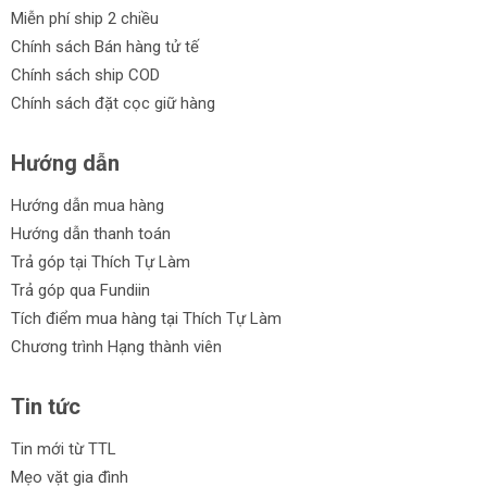
Miễn phí ship 2 chiều
Giá cả hợp lý và cạnh tranh.
Chính sách Bán hàng tử tế
Sự đa dạng trong mẫu mã và tính năng.
Chính sách ship COD
Chính sách đặt cọc giữ hàng
Hỗ trợ trả góp linh hoạt.
Chính sách đổi trả trong vòng 30 ngày.
Hướng dẫn
Hãy nhanh tay đặt mua dây rút chất lượng từ Thích Tự Làm
Hướng dẫn mua hàng
ngay hôm nay!
Hướng dẫn thanh toán
Trả góp tại Thích Tự Làm
Trả góp qua Fundiin
Tích điểm mua hàng tại Thích Tự Làm
Chương trình Hạng thành viên
Tin tức
Tin mới từ TTL
Mẹo vặt gia đình