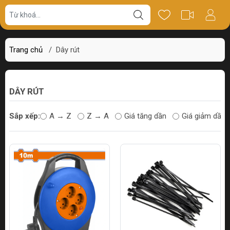
Trang chủ
/
Dây rút
DÂY RÚT
Sắp xếp:
A → Z
Z → A
Giá tăng dần
Giá giảm dần