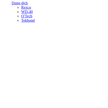
Dung dịch
Rexco
WD-40
O'Tech
Tekbond