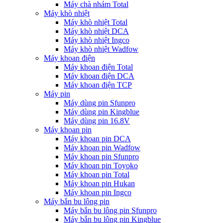
Máy chà nhám Total
Máy khò nhiệt
Máy khò nhiệt Total
Máy khò nhiệt DCA
Máy khò nhiệt Ingco
Máy khò nhiệt Wadfow
Máy khoan điện
Máy khoan điện Total
Máy khoan điện DCA
Máy khoan điện TCP
Máy pin
Máy dùng pin Sfunpro
Máy dùng pin Kingblue
Máy dùng pin 16.8V
Máy khoan pin
Máy khoan pin DCA
Máy khoan pin Wadfow
Máy khoan pin Sfunpro
Máy khoan pin Toyoko
Máy khoan pin Total
Máy khoan pin Hukan
Máy khoan pin Ingco
Máy bắn bu lông pin
Máy bắn bu lông pin Sfunpro
Máy bắn bu lông pin Kingblue