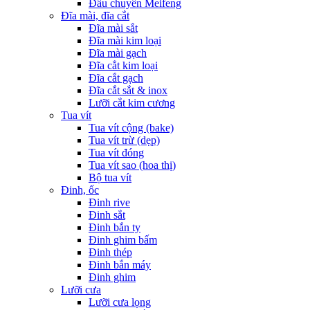
Đầu chuyển Meifeng
Đĩa mài, đĩa cắt
Đĩa mài sắt
Đĩa mài kim loại
Đĩa mài gạch
Đĩa cẳt kim loại
Đĩa cắt gạch
Đĩa cắt sắt & inox
Lưỡi cắt kim cương
Tua vít
Tua vít cộng (bake)
Tua vít trừ (dẹp)
Tua vít đóng
Tua vít sao (hoa thị)
Bộ tua vít
Đinh, ốc
Đinh rive
Đinh sắt
Đinh bắn ty
Đinh ghim bấm
Đinh thép
Đinh bắn máy
Đinh ghim
Lưỡi cưa
Lưỡi cưa lọng