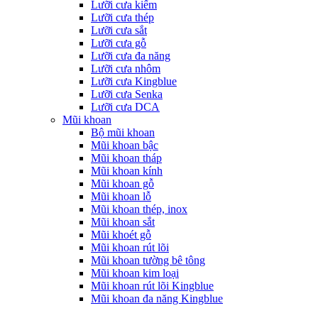
Lưỡi cưa kiếm
Lưỡi cưa thép
Lưỡi cưa sắt
Lưỡi cưa gỗ
Lưỡi cưa đa năng
Lưỡi cưa nhôm
Lưỡi cưa Kingblue
Lưỡi cưa Senka
Lưỡi cưa DCA
Mũi khoan
Bộ mũi khoan
Mũi khoan bậc
Mũi khoan tháp
Mũi khoan kính
Mũi khoan gỗ
Mũi khoan lỗ
Mũi khoan thép, inox
Mũi khoan sắt
Mũi khoét gỗ
Mũi khoan rút lõi
Mũi khoan tường bê tông
Mũi khoan kim loại
Mũi khoan rút lõi Kingblue
Mũi khoan đa năng Kingblue