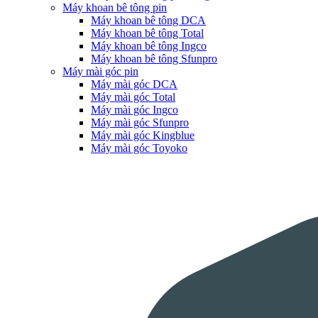
Máy khoan bê tông pin
Máy khoan bê tông DCA
Máy khoan bê tông Total
Máy khoan bê tông Ingco
Máy khoan bê tông Sfunpro
Máy mài góc pin
Máy mài góc DCA
Máy mài góc Total
Máy mài góc Ingco
Máy mài góc Sfunpro
Máy mài góc Kingblue
Máy mài góc Toyoko